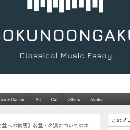
Live & Concert
Art
Cat
Others
Aikatsu
メ
このブ
イ
名盤への勧誘】名盤・名演についてのエ
ン