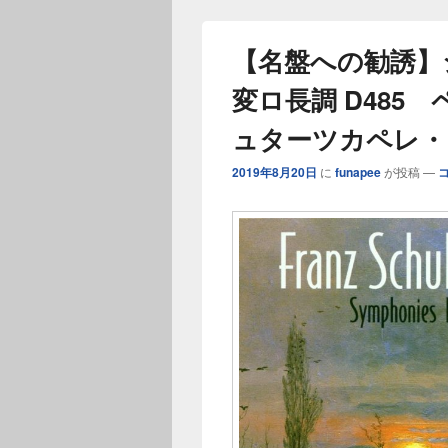
【名盤への勧誘】
変ロ長調 D485
ュターツカペレ・ド
2019年8月20日
に
funapee
が投稿
—