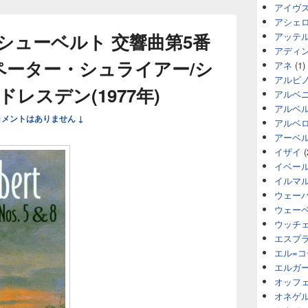
アイヴ
アシェ
シューベルト 交響曲第5番
アッテ
アディ
 ペーター・シュライアー/シ
アネ
(1)
アルビ
レスデン(1977年)
アルベ
アルベ
コメントはありません ↓
アルベ
アーベ
イザイ
(
イベー
イルマ
ウェー
ウェー
ウッチ
エスプ
エル=
エルガ
オッフ
オネゲ