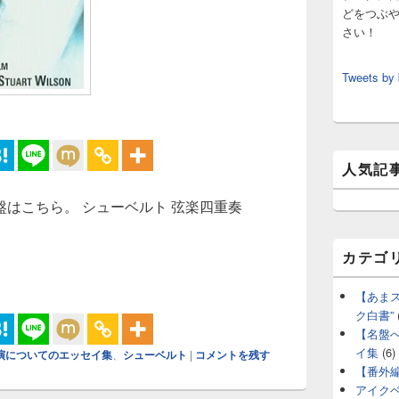
どをつぶ
さい！
Tweets by
人気記
スメの名盤はこちら。 シューベルト 弦楽四重奏
ューベルト シューベルト 弦楽四重奏曲第14番 ニ短調 D810
カテゴ
【あま
ク白書”
【名盤
イ集
(6)
演についてのエッセイ集
、
シューベルト
|
コメントを残す
【番外
アイク