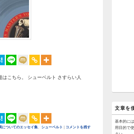
スメの名盤はこちら。 シューベルト さすらい人
ューベルト さすらい人幻想曲 D760 スヴャトスラフ・リヒテル(p
文章を
基本的に
演についてのエッセイ集
、
シューベルト
|
コメントを残す
用目的で
さい。