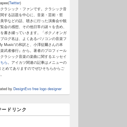
napee(
Twitter
)
のクラシック・ファンです。クラシック音
に関する話題を中心に、音楽・芸術・哲
・美学などの話、聴きに行った演奏会や観
展覧会の感想、その他日常の諸々を含め、
章を書き綴っていきます。「ボクノオンガ
うブログ名は、よくあるパソコンの音楽フ
y Music”の和訳と、小澤征爾さんの本
音楽武者修行』から。著者のプロフィール
。クラシック音楽の楽曲に関するエッセイ
こちら
。アイカツ関連の記事はメニューの
まとめてありますのでぜひそちらからご
い。
rated by
DesignEvo free logo designer
サードリンク