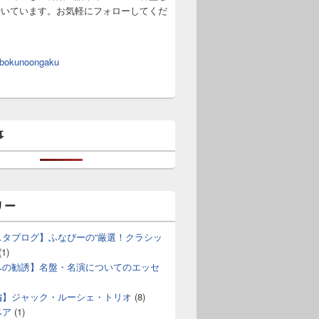
やいています。お気軽にフォローしてくだ
 bokunoongaku
事
「死と乙女」 ケラー弦楽四重奏団(1994年)
リー
スタブログ】ふなぴーの“厳選！クラシッ
(1)
への勧誘】名盤・名演についてのエッセ
編】ジャック・ルーシェ・トリオ
(8)
ベア
(1)