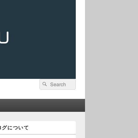
検
検
索:
索
ログについて