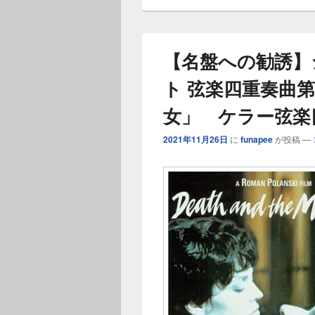
【名盤への勧誘】
ト 弦楽四重奏曲第1
女」 ケラー弦楽四
2021年11月26日
に
funapee
が投稿
—