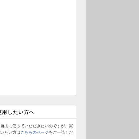
) (1963年)
使用したい方へ
は自由に使っていただきたいのですが、実
使いたい方は
こちらのページ
をご一読くだ