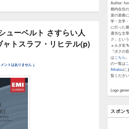
サ
Author: fu
イ
都内在住
ド
楽の楽曲
バ
学・文学
ー
に行った
ウ
シューベルト さすらい人
ィ
適当な文
ジ
ク」とい
スヴャトスラフ・リヒテル(p)
ェ
ォルダ名“M
ッ
『ボクの
ト
は
こちら
エ
の一覧は
リ
コメントはありません ↓
ア
Aikatsu
に
覧くださ
Logo gene
スポン