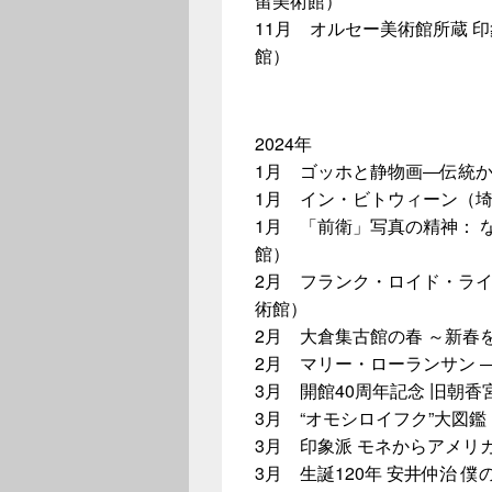
留美術館）
11月 オルセー美術館所蔵 
館）
2024年
1月 ゴッホと静物画―伝統か
1月 イン・ビトウィーン（
1月 「前衛」写真の精神：
館）
2月 フランク・ロイド・ラ
術館）
2月 大倉集古館の春 ～新春
2月 マリー・ローランサン 
3月 開館40周年記念 旧朝香宮
3月 “オモシロイフク”大図
3月 印象派 モネからアメリ
3月 生誕120年 安井仲治