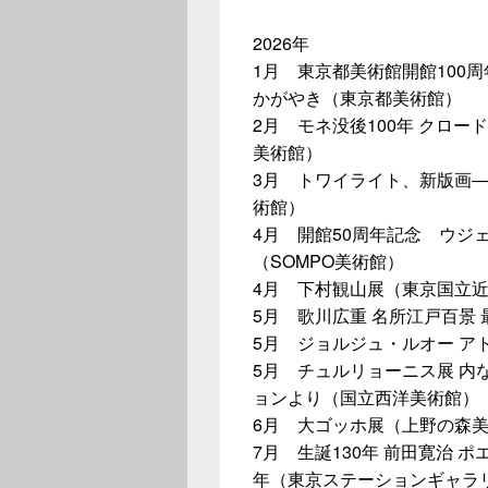
2026年
1月 東京都美術館開館100
かがやき（東京都美術館）
2月 モネ没後100年 クロ
美術館）
3月 トワイライト、新版画
術館）
4月 開館50周年記念 ウジ
（SOMPO美術館）
4月 下村観山展（東京国立
5月 歌川広重 名所江戸百景
5月 ジョルジュ・ルオー ア
5月 チュルリョーニス展 内
ョンより（国立西洋美術館）
6月 大ゴッホ展（上野の森
7月 生誕130年 前田寛治 
年（東京ステーションギャラ