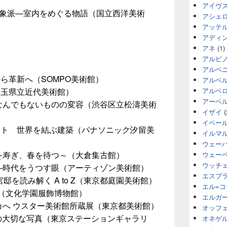
アイヴ
印象派―室内をめぐる物語（国立西洋美術
アシェ
アッテ
アディ
アネ
(1)
アルビ
アルベ
ら革新へ（SOMPO美術館）
アルベ
埼玉県立近代美術館）
アルベ
アーベ
 なんでもないものの変容（渋谷区立松濤美術
イザイ
(
イベー
イト 世界を結ぶ建築（パナソニック汐留美
イルマ
ウェー
を寿ぎ、春を待つ～（大倉集古館）
ウェー
ウッチ
―時代をうつす眼（アーティゾン美術館）
エスプ
邸を読み解く A to Z（東京都庭園美術館）
エル=
鑑（文化学園服飾博物館）
エルガ
カへ ウスター美術館所蔵展（東京都美術館）
オッフ
 僕の大切な写真（東京ステーションギャラリ
オネゲ