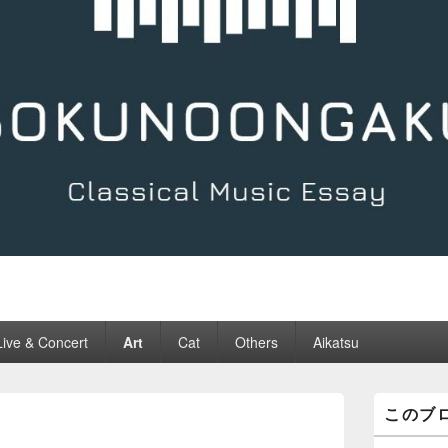
Live & Concert
Art
Cat
Others
Aikatsu
メ
このブ
イ
ン