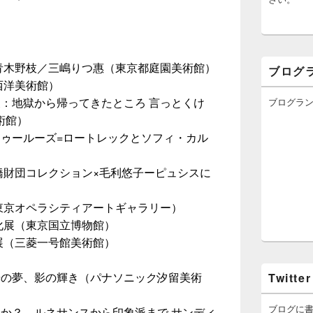
 青木野枝／三嶋りつ惠（東京都庭園美術館）
ブログ
西洋美術館）
：地獄から帰ってきたところ 言っとくけ
ブログラ
術館）
トゥールーズ=ロートレックとソフィ・カル
橋財団コレクション×毛利悠子ーピュシスに
）
東京オペラシティアートギャラリー）
化展（東京国立博物館）
展（三菱一号館美術館）
）
光の夢、影の輝き（パナソニック汐留美術
Twitter
ブログに
るか？―ルネサンスから印象派まで サンディ