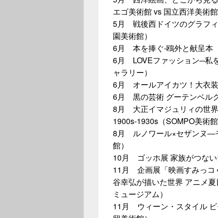
エゴ美術館 vs 国立西洋美術
5月 戦後西ドイツのグラフ
園美術館）
6月 本を捧ぐ-鴎外と献呈本
6月 LOVEファッション─
ャラリー）
6月 オールアイカツ！大衣装展
6月 黒の芸術 グーテンベル
8月 大正イマジュリィの世界
1900s-1930s（SOMPO美術
8月 ルノワール×セザンヌ―
館）
10月 ゴッホ展 家族がつな
11月 企画展「映画すみっコぐ
谷幸弘が描いた世界 アニメ
ミュージアム）
11月 ウィーン・スタイル 