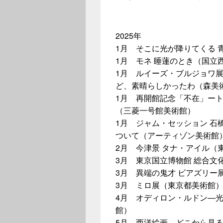
2025年
1月 そこに光が降りてくる
1月 モネ 睡蓮のとき（国立
1月 ルイーズ・ブルジョワ展
ど、素晴らしかったわ（森美
1月 再開館記念「不在」ー
（三菱一号館美術館）
1月 ジャム・セッション 石
ついて（アーティゾン美術館
2月 今津景 タナ・アイル（
3月 東京国立博物館 総合文
3月 異端の鬼才 ビアズリー
3月 ミロ展（東京都美術館
4月 オディロン・ルドン―
館）
5月 西洋絵画、どこから見