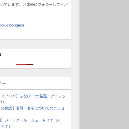
やいています。お気軽にフォローしてくだ
 bokunoongaku
事
リー
スタブログ】ふなぴーの“厳選！クラシッ
(1)
への勧誘】名盤・名演についてのエッセ
編】ジャック・ルーシェ・トリオ
(8)
ベア
(1)