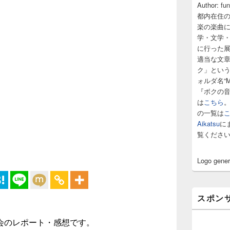
サ
Author: fu
イ
都内在住
ド
楽の楽曲
バ
学・文学
ー
に行った
ウ
ィ
適当な文
ジ
ク」とい
ェ
ォルダ名“M
ッ
『ボクの
ト
は
こちら
エ
の一覧は
リ
ア
Aikatsu
に
覧くださ
Logo gene
スポン
会のレポート・感想です。