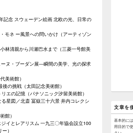
周年記念 スウェーデン絵画 北欧の光、日常の
ード・モネ ー風景への問いかけ（アーティゾン
―小林清親から川瀬巴水まで（三菱一号館美
ェーヌ・ブーダン展―瞬間の美学、光の探求
近代美術館）
 最後の挑戦（太田記念美術館）
トリエの記憶（パナソニック汐留美術館）
なる星図／北斎 冨嶽三十六景 井内コレクシ
文章を
美術館）
基本的に
ポエジイとレアリスム 一九三〇年協会設立100
用目的で
リー）
さい。