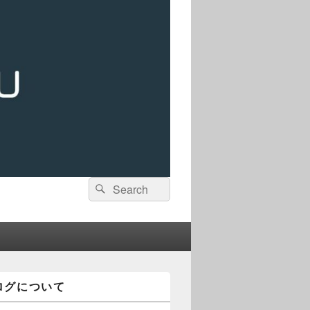
検
検
索:
索
ログについて