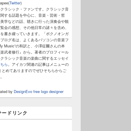
napee(
Twitter
)
のクラシック・ファンです。クラシック音
に関する話題を中心に、音楽・芸術・哲
・美学などの話、聴きに行った演奏会や観
展覧会の感想、その他日常の諸々を含め、
章を書き綴っていきます。「ボクノオンガ
うブログ名は、よくあるパソコンの音楽フ
y Music”の和訳と、小澤征爾さんの本
音楽武者修行』から。著者のプロフィール
。クラシック音楽の楽曲に関するエッセイ
こちら
。アイカツ関連の記事はメニューの
まとめてありますのでぜひそちらからご
い。
rated by
DesignEvo free logo designer
サードリンク