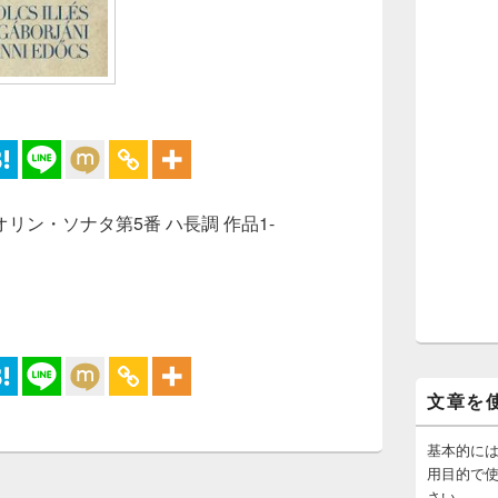
ヴァイオリン・ソナタ第5番 ハ長調 作品1-
ン・ソナタ第5番：フランス音楽の姉
文章を
基本的に
用目的で
さい。