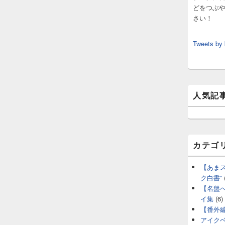
どをつぶ
さい！
Tweets by
人気記
カテゴ
【あま
ク白書”
【名盤
イ集
(6)
【番外
アイク