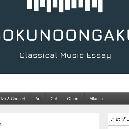
Live & Concert
Art
Cat
Others
Aikatsu
メ
このブ
イ
ネ
ン