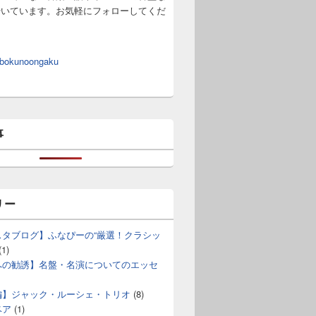
やいています。お気軽にフォローしてくだ
 bokunoongaku
事
リー
スタブログ】ふなぴーの“厳選！クラシッ
(1)
への勧誘】名盤・名演についてのエッセ
編】ジャック・ルーシェ・トリオ
(8)
ベア
(1)