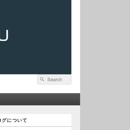
検
検
索:
索
ログについて