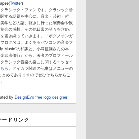
napee(
Twitter
)
のクラシック・ファンです。クラシック音
に関する話題を中心に、音楽・芸術・哲
・美学などの話、聴きに行った演奏会や観
展覧会の感想、その他日常の諸々を含め、
章を書き綴っていきます。「ボクノオンガ
うブログ名は、よくあるパソコンの音楽フ
y Music”の和訳と、小澤征爾さんの本
音楽武者修行』から。著者のプロフィール
。クラシック音楽の楽曲に関するエッセイ
こちら
。アイカツ関連の記事はメニューの
まとめてありますのでぜひそちらからご
い。
rated by
DesignEvo free logo designer
サードリンク