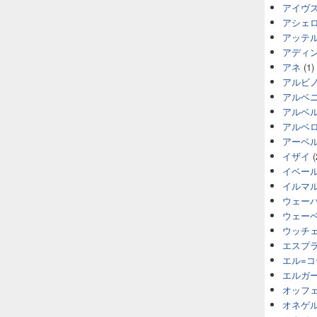
アイヴ
アシェ
アッテ
アディ
アネ
(1)
アルビ
アルベ
アルベ
アルベ
アーベ
イザイ
(
イベー
イルマ
ウェー
ウェー
ウッチ
エスプ
エル=
エルガ
オッフ
オネゲ