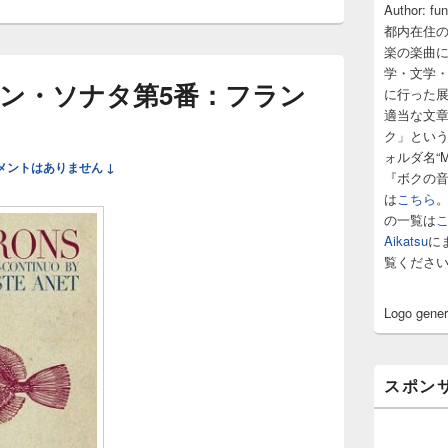
サ
Author: fu
イ
都内在住
ド
楽の楽曲
バ
学・文学
ー
ン・ソナタ第5番：フラン
に行った
ウ
ィ
適当な文
ジ
ク」とい
ェ
ォルダ名“M
メントはありません ↓
ッ
『ボクの
ト
は
こちら
エ
の一覧は
リ
ア
Aikatsu
に
覧くださ
Logo gene
スポン