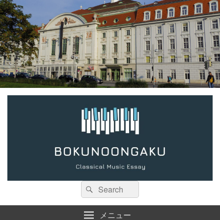
検
検
索:
索
メニュー