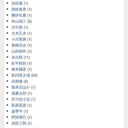
吉松隆
(1)
国枝春恵
(1)
團伊玖磨
(1)
外山雄三
(2)
大中恩
(1)
大木正夫
(1)
小川寛興
(1)
尾崎宗吉
(1)
山田耕筰
(1)
未分類
(11)
松平頼則
(1)
橋本國彦
(1)
歌詞置き場
(24)
武満徹
(2)
殷承宗ほか
(1)
瀧廉太郎
(1)
芥川也寸志
(1)
萩原英彦
(1)
趙季平
(1)
野田暉行
(1)
高田三郎
(1)