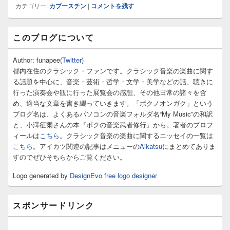
カテゴリー:
カプースチン
|
コメントを残す
メ
このブログについて
イ
ン
サ
Author: funapee(
Twitter
)
イ
都内在住のクラシック・ファンです。クラシック音楽の楽曲に関す
ド
る話題を中心に、音楽・芸術・哲学・文学・美学などの話、聴きに
バ
行った演奏会や観に行った展覧会の感想、その他日常の諸々を含
ー
め、適当な文章を書き綴っていきます。「ボクノオンガク」という
ウ
ィ
ブログ名は、よくあるパソコンの音楽フォルダ名“My Music”の和訳
ジ
と、小澤征爾さんの本『ボクの音楽武者修行』から。著者のプロフ
ェ
ィールは
こちら
。クラシック音楽の楽曲に関するエッセイの一覧は
ッ
こちら
。アイカツ関連の記事はメニューの
Aikatsu
にまとめてありま
ト
すのでぜひそちらからご覧ください。
エ
リ
Logo generated by
DesignEvo free logo designer
ア
スポンサードリンク