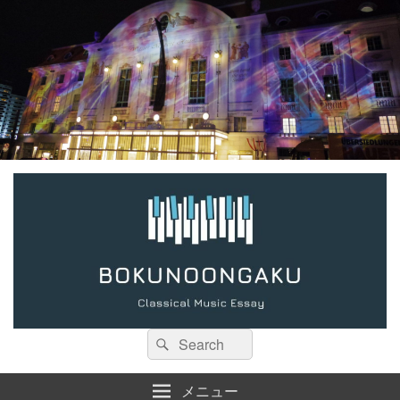
検
検
索:
索
メニュー