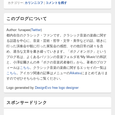
カテゴリー:
カリンニコフ
|
コメントを残す
メ
このブログについて
イ
ン
サ
Author: funapee(
Twitter
)
イ
都内在住のクラシック・ファンです。クラシック音楽の楽曲に関す
ド
る話題を中心に、音楽・芸術・哲学・文学・美学などの話、聴きに
バ
行った演奏会や観に行った展覧会の感想、その他日常の諸々を含
ー
め、適当な文章を書き綴っていきます。「ボクノオンガク」という
ウ
ィ
ブログ名は、よくあるパソコンの音楽フォルダ名“My Music”の和訳
ジ
と、小澤征爾さんの本『ボクの音楽武者修行』から。著者のプロフ
ェ
ィールは
こちら
。クラシック音楽の楽曲に関するエッセイの一覧は
ッ
こちら
。アイカツ関連の記事はメニューの
Aikatsu
にまとめてありま
ト
すのでぜひそちらからご覧ください。
エ
リ
Logo generated by
DesignEvo free logo designer
ア
スポンサードリンク