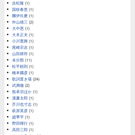
吉松隆
(1)
国枝春恵
(1)
團伊玖磨
(1)
外山雄三
(2)
大中恩
(1)
大木正夫
(1)
小川寛興
(1)
尾崎宗吉
(1)
山田耕筰
(1)
未分類
(11)
松平頼則
(1)
橋本國彦
(1)
歌詞置き場
(24)
武満徹
(2)
殷承宗ほか
(1)
瀧廉太郎
(1)
芥川也寸志
(1)
萩原英彦
(1)
趙季平
(1)
野田暉行
(1)
高田三郎
(1)