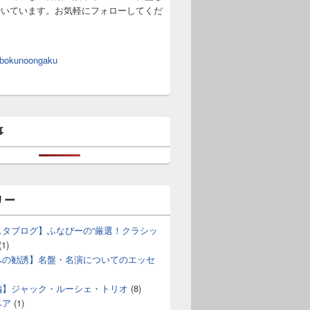
やいています。お気軽にフォローしてくだ
 bokunoongaku
事
リー
スタブログ】ふなぴーの“厳選！クラシッ
(1)
への勧誘】名盤・名演についてのエッセ
編】ジャック・ルーシェ・トリオ
(8)
ベア
(1)