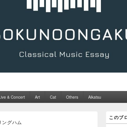
Live & Concert
Art
Cat
Others
Aikatsu
メ
このブ
イ
リングハム
ン