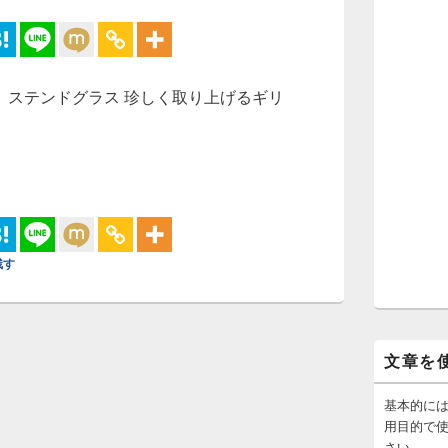
ングハム ステンドグラス 珍しく取り上げるギリ
テンドグラス：音と光
残す
文章を
基本的に
用目的で
さい。