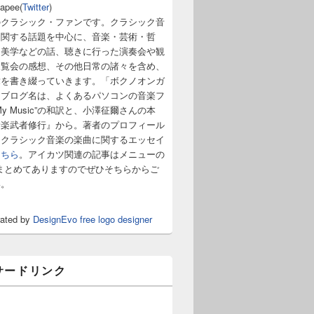
napee(
Twitter
)
のクラシック・ファンです。クラシック音
に関する話題を中心に、音楽・芸術・哲
・美学などの話、聴きに行った演奏会や観
展覧会の感想、その他日常の諸々を含め、
章を書き綴っていきます。「ボクノオンガ
うブログ名は、よくあるパソコンの音楽フ
y Music”の和訳と、小澤征爾さんの本
音楽武者修行』から。著者のプロフィール
。クラシック音楽の楽曲に関するエッセイ
こちら
。アイカツ関連の記事はメニューの
まとめてありますのでぜひそちらからご
い。
rated by
DesignEvo free logo designer
サードリンク