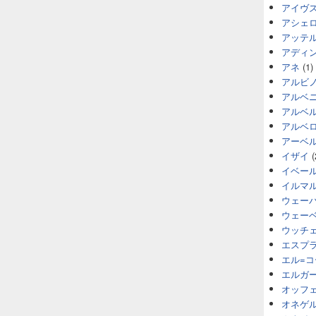
アイヴ
アシェ
アッテ
アディ
アネ
(1)
アルビ
アルベ
アルベ
アルベ
アーベ
イザイ
(
イベー
イルマ
ウェー
ウェー
ウッチ
エスプ
エル=
エルガ
オッフ
オネゲ