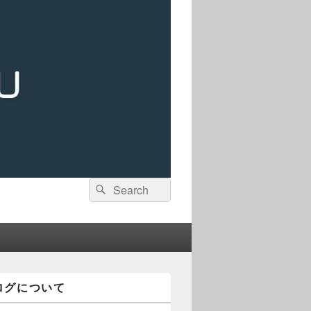
検
検
索:
索
ログについて