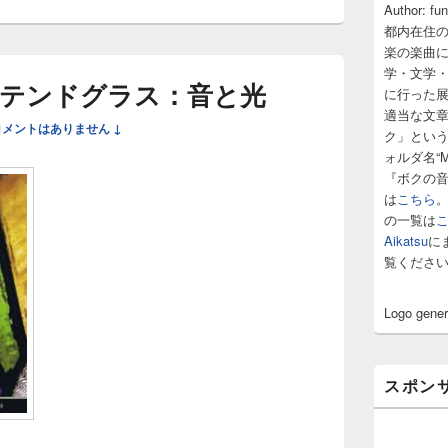
サ
Author: fu
イ
都内在住
ド
楽の楽曲
バ
学・文学
ー
テンドグラス：音と光
に行った
ウ
ィ
適当な文
コメントはありません ↓
ジ
ク」とい
ェ
ォルダ名“M
ッ
『ボクの
ト
は
こちら
エ
の一覧は
リ
ア
Aikatsu
に
覧くださ
Logo gene
スポン