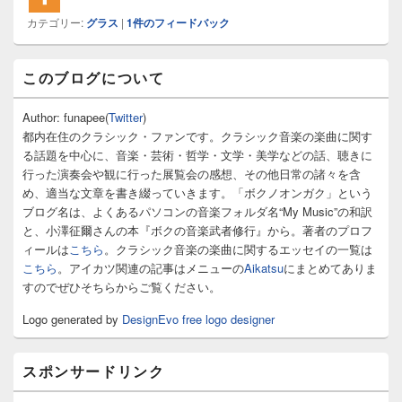
カテゴリー:
グラス
|
1
件のフィードバック
メ
このブログについて
イ
ン
サ
Author: funapee(
Twitter
)
イ
都内在住のクラシック・ファンです。クラシック音楽の楽曲に関す
ド
る話題を中心に、音楽・芸術・哲学・文学・美学などの話、聴きに
バ
行った演奏会や観に行った展覧会の感想、その他日常の諸々を含
ー
め、適当な文章を書き綴っていきます。「ボクノオンガク」という
ウ
ィ
ブログ名は、よくあるパソコンの音楽フォルダ名“My Music”の和訳
ジ
と、小澤征爾さんの本『ボクの音楽武者修行』から。著者のプロフ
ェ
ィールは
こちら
。クラシック音楽の楽曲に関するエッセイの一覧は
ッ
こちら
。アイカツ関連の記事はメニューの
Aikatsu
にまとめてありま
ト
すのでぜひそちらからご覧ください。
エ
リ
Logo generated by
DesignEvo free logo designer
ア
スポンサードリンク