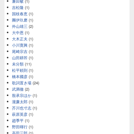
兼田敏
(1)
吉松隆
(1)
国枝春恵
(1)
團伊玖磨
(1)
外山雄三
(2)
大中恩
(1)
大木正夫
(1)
小川寛興
(1)
尾崎宗吉
(1)
山田耕筰
(1)
未分類
(11)
松平頼則
(1)
橋本國彦
(1)
歌詞置き場
(24)
武満徹
(2)
殷承宗ほか
(1)
瀧廉太郎
(1)
芥川也寸志
(1)
萩原英彦
(1)
趙季平
(1)
野田暉行
(1)
高田三郎
(1)