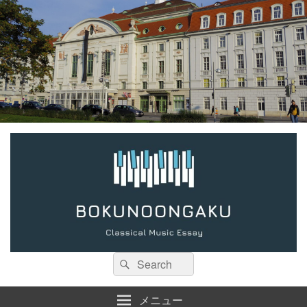
検
検
索:
索
メニュー