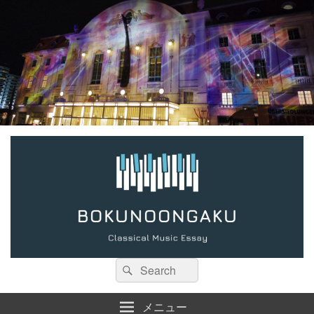
検
検
索:
索
メニュー