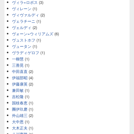
ヴィラ=ロボス
(3)
ヴィレーン
(1)
ヴィヴァルディ
(2)
ヴェラチーニ
(1)
ヴェルディ
(2)
ヴォーン=ウィリアムズ
(6)
ヴュストホフ
(1)
ヴュータン
(1)
ヴラディゲロフ
(1)
一柳慧
(1)
三善晃
(1)
中田喜直
(2)
伊福部昭
(4)
伊藤康英
(2)
兼田敏
(1)
吉松隆
(1)
国枝春恵
(1)
團伊玖磨
(1)
外山雄三
(2)
大中恩
(1)
大木正夫
(1)