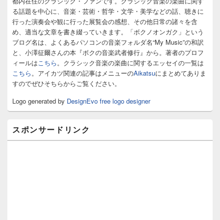
都内在住のクラシック・ファンです。クラシック音楽の楽曲に関す
ド
る話題を中心に、音楽・芸術・哲学・文学・美学などの話、聴きに
バ
行った演奏会や観に行った展覧会の感想、その他日常の諸々を含
ー
め、適当な文章を書き綴っていきます。「ボクノオンガク」という
ウ
ィ
ブログ名は、よくあるパソコンの音楽フォルダ名“My Music”の和訳
ジ
と、小澤征爾さんの本『ボクの音楽武者修行』から。著者のプロフ
ェ
ィールは
こちら
。クラシック音楽の楽曲に関するエッセイの一覧は
ッ
こちら
。アイカツ関連の記事はメニューの
Aikatsu
にまとめてありま
ト
すのでぜひそちらからご覧ください。
エ
リ
Logo generated by
DesignEvo free logo designer
ア
スポンサードリンク