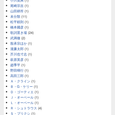
小川寛興
(1)
尾崎宗吉
(1)
山田耕筰
(1)
未分類
(11)
松平頼則
(1)
橋本國彦
(1)
歌詞置き場
(24)
武満徹
(2)
殷承宗ほか
(1)
瀧廉太郎
(1)
芥川也寸志
(1)
萩原英彦
(1)
趙季平
(1)
野田暉行
(1)
高田三郎
(1)
Ａ・クライン
(1)
Ｂ・G・ケリー
(1)
Ｄ・ゴーティエ
(1)
Ｊ・オーベール
(1)
Ｌ・オーベール
(1)
Ｒ・シュトラウス
(4)
Ｓ・ブリクシ
(1)