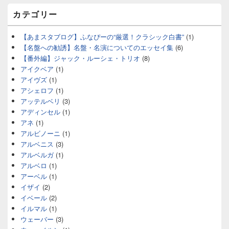
カテゴリー
【あまスタブログ】ふなぴーの“厳選！クラシック白書”
(1)
【名盤への勧誘】名盤・名演についてのエッセイ集
(6)
【番外編】ジャック・ルーシェ・トリオ
(8)
アイクベア
(1)
アイヴズ
(1)
アシェロフ
(1)
アッテルベリ
(3)
アディンセル
(1)
アネ
(1)
アルビノーニ
(1)
アルベニス
(3)
アルベルガ
(1)
アルベロ
(1)
アーベル
(1)
イザイ
(2)
イベール
(2)
イルマル
(1)
ウェーバー
(3)