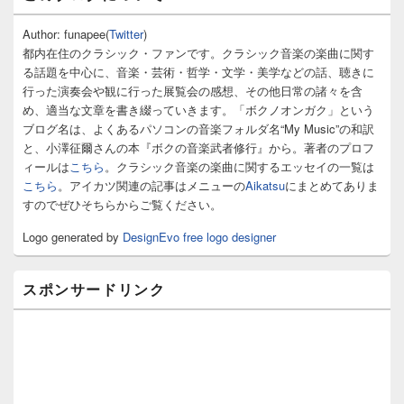
ン
サ
Author: funapee(
Twitter
)
イ
都内在住のクラシック・ファンです。クラシック音楽の楽曲に関す
ド
る話題を中心に、音楽・芸術・哲学・文学・美学などの話、聴きに
バ
行った演奏会や観に行った展覧会の感想、その他日常の諸々を含
ー
め、適当な文章を書き綴っていきます。「ボクノオンガク」という
ウ
ィ
ブログ名は、よくあるパソコンの音楽フォルダ名“My Music”の和訳
ジ
と、小澤征爾さんの本『ボクの音楽武者修行』から。著者のプロフ
ェ
ィールは
こちら
。クラシック音楽の楽曲に関するエッセイの一覧は
ッ
こちら
。アイカツ関連の記事はメニューの
Aikatsu
にまとめてありま
ト
すのでぜひそちらからご覧ください。
エ
リ
Logo generated by
DesignEvo free logo designer
ア
スポンサードリンク