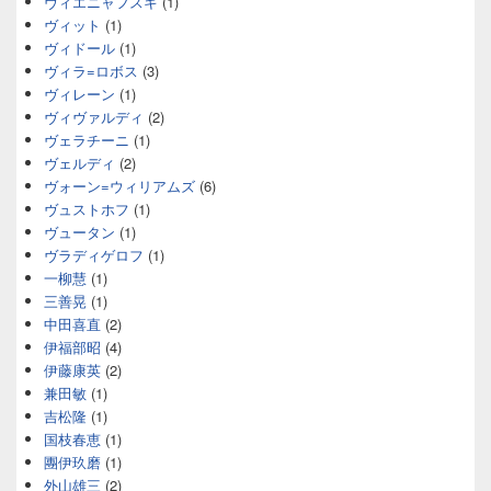
ヴィエニャフスキ
(1)
ヴィット
(1)
ヴィドール
(1)
ヴィラ=ロボス
(3)
ヴィレーン
(1)
ヴィヴァルディ
(2)
ヴェラチーニ
(1)
ヴェルディ
(2)
ヴォーン=ウィリアムズ
(6)
ヴュストホフ
(1)
ヴュータン
(1)
ヴラディゲロフ
(1)
一柳慧
(1)
三善晃
(1)
中田喜直
(2)
伊福部昭
(4)
伊藤康英
(2)
兼田敏
(1)
吉松隆
(1)
国枝春恵
(1)
團伊玖磨
(1)
外山雄三
(2)