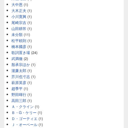
大中恩
(1)
大木正夫
(1)
小川寛興
(1)
尾崎宗吉
(1)
山田耕筰
(1)
未分類
(11)
松平頼則
(1)
橋本國彦
(1)
歌詞置き場
(24)
武満徹
(2)
殷承宗ほか
(1)
瀧廉太郎
(1)
芥川也寸志
(1)
萩原英彦
(1)
趙季平
(1)
野田暉行
(1)
高田三郎
(1)
Ａ・クライン
(1)
Ｂ・G・ケリー
(1)
Ｄ・ゴーティエ
(1)
Ｊ・オーベール
(1)