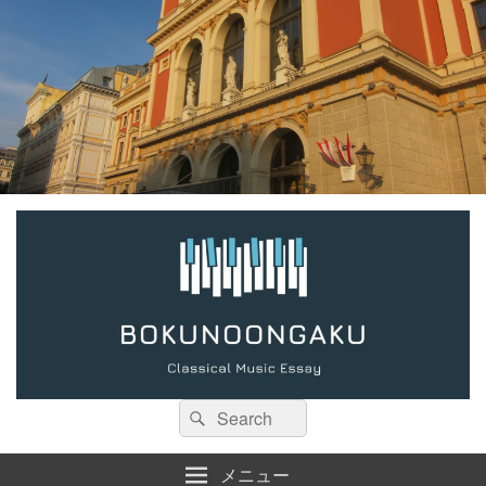
検
検
索:
索
メニュー