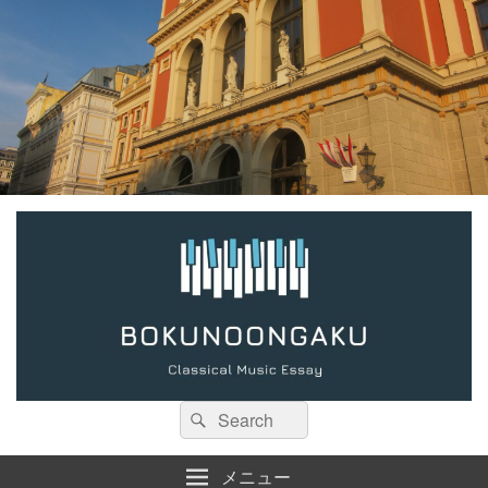
検
検
索:
索
メニュー