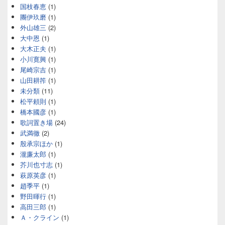
国枝春恵
(1)
團伊玖磨
(1)
外山雄三
(2)
大中恩
(1)
大木正夫
(1)
小川寛興
(1)
尾崎宗吉
(1)
山田耕筰
(1)
未分類
(11)
松平頼則
(1)
橋本國彦
(1)
歌詞置き場
(24)
武満徹
(2)
殷承宗ほか
(1)
瀧廉太郎
(1)
芥川也寸志
(1)
萩原英彦
(1)
趙季平
(1)
野田暉行
(1)
高田三郎
(1)
Ａ・クライン
(1)