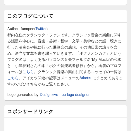
メ
このブログについて
イ
ン
サ
Author: funapee(
Twitter
)
イ
都内在住のクラシック・ファンです。クラシック音楽の楽曲に関す
ド
る話題を中心に、音楽・芸術・哲学・文学・美学などの話、聴きに
バ
行った演奏会や観に行った展覧会の感想、その他日常の諸々を含
ー
め、適当な文章を書き綴っていきます。「ボクノオンガク」という
ウ
ィ
ブログ名は、よくあるパソコンの音楽フォルダ名“My Music”の和訳
ジ
と、小澤征爾さんの本『ボクの音楽武者修行』から。著者のプロフ
ェ
ィールは
こちら
。クラシック音楽の楽曲に関するエッセイの一覧は
ッ
こちら
。アイカツ関連の記事はメニューの
Aikatsu
にまとめてありま
ト
すのでぜひそちらからご覧ください。
エ
リ
Logo generated by
DesignEvo free logo designer
ア
スポンサードリンク