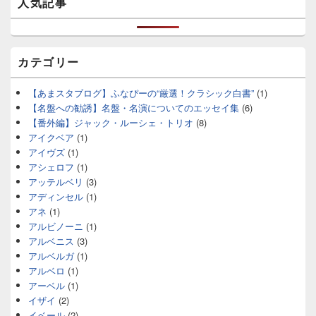
人気記事
カテゴリー
【あまスタブログ】ふなぴーの“厳選！クラシック白書”
(1)
【名盤への勧誘】名盤・名演についてのエッセイ集
(6)
【番外編】ジャック・ルーシェ・トリオ
(8)
アイクベア
(1)
アイヴズ
(1)
アシェロフ
(1)
アッテルベリ
(3)
アディンセル
(1)
アネ
(1)
アルビノーニ
(1)
アルベニス
(3)
アルベルガ
(1)
アルベロ
(1)
アーベル
(1)
イザイ
(2)
イベール
(2)