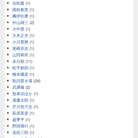
吉松隆
(1)
国枝春恵
(1)
團伊玖磨
(1)
外山雄三
(2)
大中恩
(1)
大木正夫
(1)
小川寛興
(1)
尾崎宗吉
(1)
山田耕筰
(1)
未分類
(11)
松平頼則
(1)
橋本國彦
(1)
歌詞置き場
(24)
武満徹
(2)
殷承宗ほか
(1)
瀧廉太郎
(1)
芥川也寸志
(1)
萩原英彦
(1)
趙季平
(1)
野田暉行
(1)
高田三郎
(1)