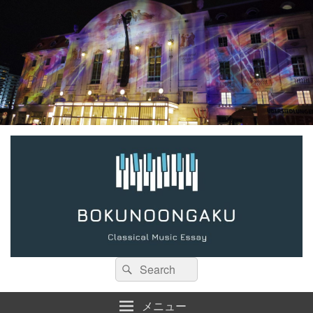
検
検
索:
索
メニュー