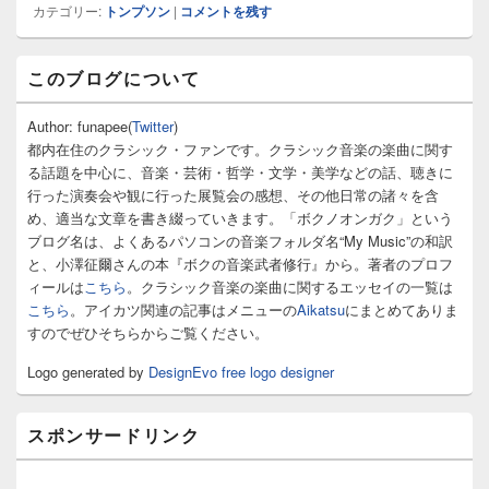
カテゴリー:
トンプソン
|
コメントを残す
メ
このブログについて
イ
ン
サ
Author: funapee(
Twitter
)
イ
都内在住のクラシック・ファンです。クラシック音楽の楽曲に関す
ド
る話題を中心に、音楽・芸術・哲学・文学・美学などの話、聴きに
バ
行った演奏会や観に行った展覧会の感想、その他日常の諸々を含
ー
め、適当な文章を書き綴っていきます。「ボクノオンガク」という
ウ
ィ
ブログ名は、よくあるパソコンの音楽フォルダ名“My Music”の和訳
ジ
と、小澤征爾さんの本『ボクの音楽武者修行』から。著者のプロフ
ェ
ィールは
こちら
。クラシック音楽の楽曲に関するエッセイの一覧は
ッ
こちら
。アイカツ関連の記事はメニューの
Aikatsu
にまとめてありま
ト
すのでぜひそちらからご覧ください。
エ
リ
Logo generated by
DesignEvo free logo designer
ア
スポンサードリンク