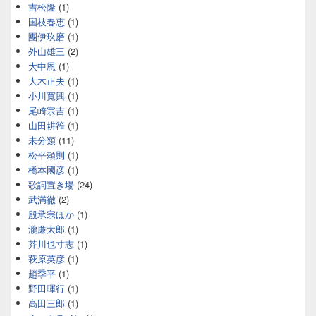
吉松隆
(1)
国枝春恵
(1)
團伊玖磨
(1)
外山雄三
(2)
大中恩
(1)
大木正夫
(1)
小川寛興
(1)
尾崎宗吉
(1)
山田耕筰
(1)
未分類
(11)
松平頼則
(1)
橋本國彦
(1)
歌詞置き場
(24)
武満徹
(2)
殷承宗ほか
(1)
瀧廉太郎
(1)
芥川也寸志
(1)
萩原英彦
(1)
趙季平
(1)
野田暉行
(1)
高田三郎
(1)