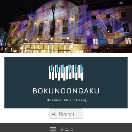
検
検
索:
索
メニュー