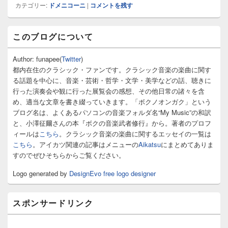
カテゴリー:
ドメニコーニ
|
コメントを残す
メ
このブログについて
イ
ン
サ
Author: funapee(
Twitter
)
イ
都内在住のクラシック・ファンです。クラシック音楽の楽曲に関す
ド
る話題を中心に、音楽・芸術・哲学・文学・美学などの話、聴きに
バ
行った演奏会や観に行った展覧会の感想、その他日常の諸々を含
ー
め、適当な文章を書き綴っていきます。「ボクノオンガク」という
ウ
ィ
ブログ名は、よくあるパソコンの音楽フォルダ名“My Music”の和訳
ジ
と、小澤征爾さんの本『ボクの音楽武者修行』から。著者のプロフ
ェ
ィールは
こちら
。クラシック音楽の楽曲に関するエッセイの一覧は
ッ
こちら
。アイカツ関連の記事はメニューの
Aikatsu
にまとめてありま
ト
すのでぜひそちらからご覧ください。
エ
リ
Logo generated by
DesignEvo free logo designer
ア
スポンサードリンク