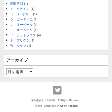
高田三郎
(1)
Ａ・クライン
(1)
Ｂ・G・ケリー
(1)
Ｄ・ゴーティエ
(1)
Ｊ・オーベール
(1)
Ｌ・オーベール
(1)
Ｒ・シュトラウス
(4)
Ｓ・ブリクシ
(1)
Ｗ・ルッソ
(1)
アーカイブ
ア
ー
カ
イ
ブ
著作権表示 © 2026年
. All Rights Reserved.
Theme: Catch Box by
Catch Themes