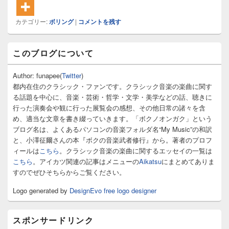
カテゴリー:
ボリング
|
コメントを残す
メ
このブログについて
イ
ン
サ
Author: funapee(
Twitter
)
イ
都内在住のクラシック・ファンです。クラシック音楽の楽曲に関す
ド
る話題を中心に、音楽・芸術・哲学・文学・美学などの話、聴きに
バ
行った演奏会や観に行った展覧会の感想、その他日常の諸々を含
ー
め、適当な文章を書き綴っていきます。「ボクノオンガク」という
ウ
ィ
ブログ名は、よくあるパソコンの音楽フォルダ名“My Music”の和訳
ジ
と、小澤征爾さんの本『ボクの音楽武者修行』から。著者のプロフ
ェ
ィールは
こちら
。クラシック音楽の楽曲に関するエッセイの一覧は
ッ
こちら
。アイカツ関連の記事はメニューの
Aikatsu
にまとめてありま
ト
すのでぜひそちらからご覧ください。
エ
リ
Logo generated by
DesignEvo free logo designer
ア
スポンサードリンク