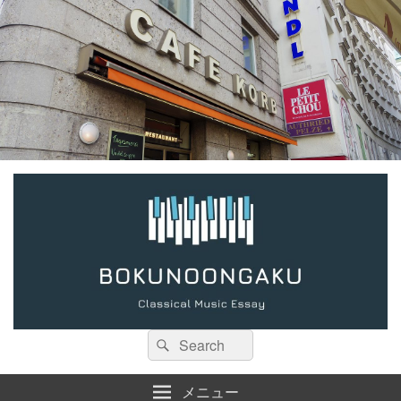
検
検
索:
索
メニュー