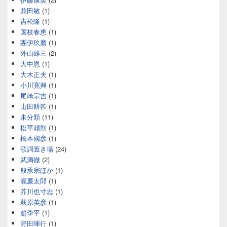
兼田敏
(1)
吉松隆
(1)
国枝春恵
(1)
團伊玖磨
(1)
外山雄三
(2)
大中恩
(1)
大木正夫
(1)
小川寛興
(1)
尾崎宗吉
(1)
山田耕筰
(1)
未分類
(11)
松平頼則
(1)
橋本國彦
(1)
歌詞置き場
(24)
武満徹
(2)
殷承宗ほか
(1)
瀧廉太郎
(1)
芥川也寸志
(1)
萩原英彦
(1)
趙季平
(1)
野田暉行
(1)