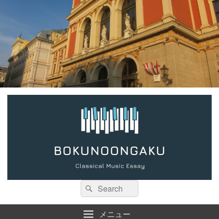
検
検
索:
索
メニュー