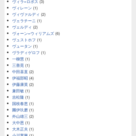
ヴィラ=ロボス
(3)
ヴィレーン
(1)
ヴィヴァルディ
(2)
ヴェラチーニ
(1)
ヴェルディ
(2)
ヴォーン=ウィリアムズ
(6)
ヴュストホフ
(1)
ヴュータン
(1)
ヴラディゲロフ
(1)
一柳慧
(1)
三善晃
(1)
中田喜直
(2)
伊福部昭
(4)
伊藤康英
(2)
兼田敏
(1)
吉松隆
(1)
国枝春恵
(1)
團伊玖磨
(1)
外山雄三
(2)
大中恩
(1)
大木正夫
(1)
小川寛興
(1)