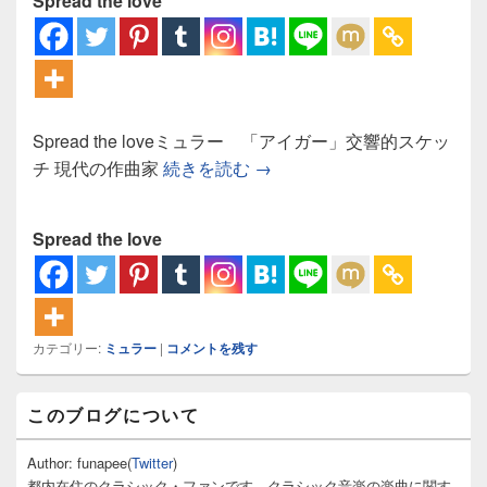
Spread the love
Spread the loveミュラー 「アイガー」交響的スケッ
ミュラー 「アイガー」交響
チ 現代の作曲家
続きを読む
→
Spread the love
カテゴリー:
ミュラー
|
コメントを残す
メ
このブログについて
イ
ン
サ
Author: funapee(
Twitter
)
イ
都内在住のクラシック・ファンです。クラシック音楽の楽曲に関す