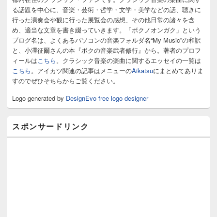
ド
る話題を中心に、音楽・芸術・哲学・文学・美学などの話、聴きに
バ
行った演奏会や観に行った展覧会の感想、その他日常の諸々を含
ー
め、適当な文章を書き綴っていきます。「ボクノオンガク」という
ウ
ィ
ブログ名は、よくあるパソコンの音楽フォルダ名“My Music”の和訳
ジ
と、小澤征爾さんの本『ボクの音楽武者修行』から。著者のプロフ
ェ
ィールは
こちら
。クラシック音楽の楽曲に関するエッセイの一覧は
ッ
こちら
。アイカツ関連の記事はメニューの
Aikatsu
にまとめてありま
ト
すのでぜひそちらからご覧ください。
エ
リ
Logo generated by
DesignEvo free logo designer
ア
スポンサードリンク