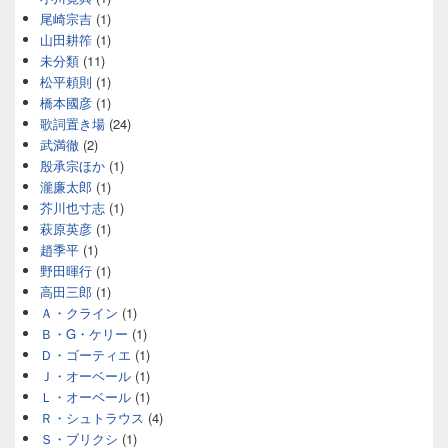
尾崎宗吉
(1)
山田耕筰
(1)
未分類
(11)
松平頼則
(1)
橋本國彦
(1)
歌詞置き場
(24)
武満徹
(2)
殷承宗ほか
(1)
瀧廉太郎
(1)
芥川也寸志
(1)
萩原英彦
(1)
趙季平
(1)
野田暉行
(1)
高田三郎
(1)
Ａ・クライン
(1)
Ｂ・G・ケリー
(1)
Ｄ・ゴーティエ
(1)
Ｊ・オーベール
(1)
Ｌ・オーベール
(1)
Ｒ・シュトラウス
(4)
Ｓ・ブリクシ
(1)