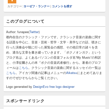
カテゴリー:
ヨーゼフ・ランナー
|
コメントを残す
メ
このブログについて
イ
ン
サ
Author: funapee(
Twitter
)
イ
都内在住のクラシック・ファンです。クラシック音楽の楽曲に関す
ド
る話題を中心に、音楽・芸術・哲学・文学・美学などの話、聴きに
バ
行った演奏会や観に行った展覧会の感想、その他日常の諸々を含
ー
め、適当な文章を書き綴っていきます。「ボクノオンガク」という
ウ
ィ
ブログ名は、よくあるパソコンの音楽フォルダ名“My Music”の和訳
ジ
と、小澤征爾さんの本『ボクの音楽武者修行』から。著者のプロフ
ェ
ィールは
こちら
。クラシック音楽の楽曲に関するエッセイの一覧は
ッ
こちら
。アイカツ関連の記事はメニューの
Aikatsu
にまとめてありま
ト
すのでぜひそちらからご覧ください。
エ
リ
Logo generated by
DesignEvo free logo designer
ア
スポンサードリンク