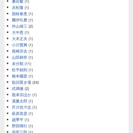
兼田敏
(1)
吉松隆
(1)
国枝春恵
(1)
團伊玖磨
(1)
外山雄三
(2)
大中恩
(1)
大木正夫
(1)
小川寛興
(1)
尾崎宗吉
(1)
山田耕筰
(1)
未分類
(11)
松平頼則
(1)
橋本國彦
(1)
歌詞置き場
(24)
武満徹
(2)
殷承宗ほか
(1)
瀧廉太郎
(1)
芥川也寸志
(1)
萩原英彦
(1)
趙季平
(1)
野田暉行
(1)
高田三郎
(1)