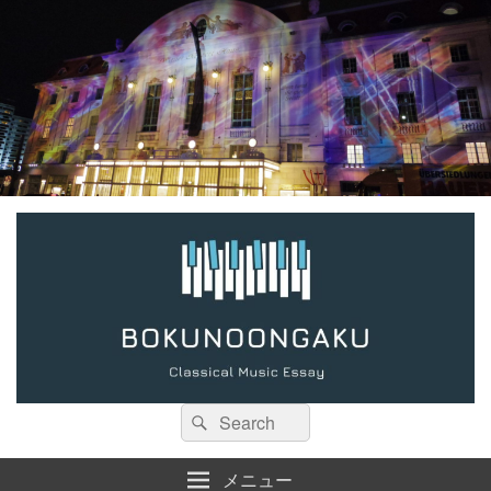
検
検
索:
索
メニュー