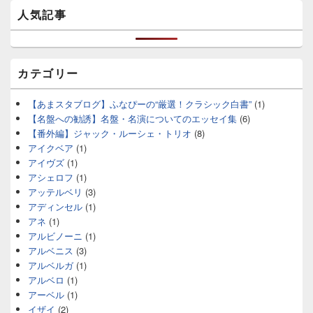
人気記事
カテゴリー
【あまスタブログ】ふなぴーの“厳選！クラシック白書”
(1)
【名盤への勧誘】名盤・名演についてのエッセイ集
(6)
【番外編】ジャック・ルーシェ・トリオ
(8)
アイクベア
(1)
アイヴズ
(1)
アシェロフ
(1)
アッテルベリ
(3)
アディンセル
(1)
アネ
(1)
アルビノーニ
(1)
アルベニス
(3)
アルベルガ
(1)
アルベロ
(1)
アーベル
(1)
イザイ
(2)