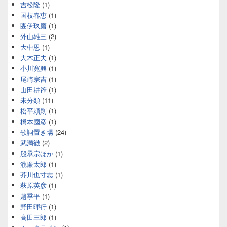
吉松隆
(1)
国枝春恵
(1)
團伊玖磨
(1)
外山雄三
(2)
大中恩
(1)
大木正夫
(1)
小川寛興
(1)
尾崎宗吉
(1)
山田耕筰
(1)
未分類
(11)
松平頼則
(1)
橋本國彦
(1)
歌詞置き場
(24)
武満徹
(2)
殷承宗ほか
(1)
瀧廉太郎
(1)
芥川也寸志
(1)
萩原英彦
(1)
趙季平
(1)
野田暉行
(1)
高田三郎
(1)