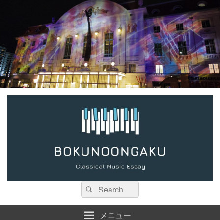
検
検
索:
索
メニュー