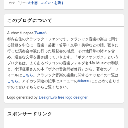
カテゴリー:
大中恩
|
コメントを残す
メ
このブログについて
イ
ン
サ
Author: funapee(
Twitter
)
イ
都内在住のクラシック・ファンです。クラシック音楽の楽曲に関す
ド
る話題を中心に、音楽・芸術・哲学・文学・美学などの話、聴きに
バ
行った演奏会や観に行った展覧会の感想、その他日常の諸々を含
ー
め、適当な文章を書き綴っていきます。「ボクノオンガク」という
ウ
ィ
ブログ名は、よくあるパソコンの音楽フォルダ名“My Music”の和訳
ジ
と、小澤征爾さんの本『ボクの音楽武者修行』から。著者のプロフ
ェ
ィールは
こちら
。クラシック音楽の楽曲に関するエッセイの一覧は
ッ
こちら
。アイカツ関連の記事はメニューの
Aikatsu
にまとめてありま
ト
すのでぜひそちらからご覧ください。
エ
リ
Logo generated by
DesignEvo free logo designer
ア
スポンサードリンク