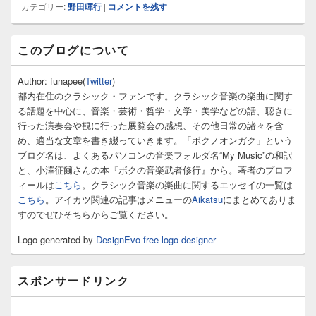
カテゴリー:
野田暉行
|
コメントを残す
メ
このブログについて
イ
ン
サ
Author: funapee(
Twitter
)
イ
都内在住のクラシック・ファンです。クラシック音楽の楽曲に関す
ド
る話題を中心に、音楽・芸術・哲学・文学・美学などの話、聴きに
バ
行った演奏会や観に行った展覧会の感想、その他日常の諸々を含
ー
め、適当な文章を書き綴っていきます。「ボクノオンガク」という
ウ
ィ
ブログ名は、よくあるパソコンの音楽フォルダ名“My Music”の和訳
ジ
と、小澤征爾さんの本『ボクの音楽武者修行』から。著者のプロフ
ェ
ィールは
こちら
。クラシック音楽の楽曲に関するエッセイの一覧は
ッ
こちら
。アイカツ関連の記事はメニューの
Aikatsu
にまとめてありま
ト
すのでぜひそちらからご覧ください。
エ
リ
Logo generated by
DesignEvo free logo designer
ア
スポンサードリンク