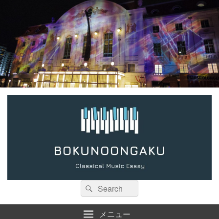
検
検
索:
索
メニュー