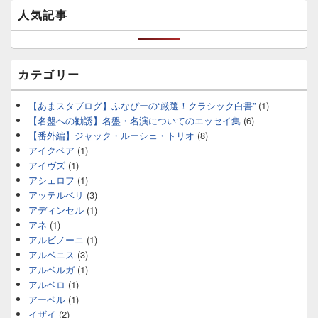
人気記事
カテゴリー
【あまスタブログ】ふなぴーの“厳選！クラシック白書”
(1)
【名盤への勧誘】名盤・名演についてのエッセイ集
(6)
【番外編】ジャック・ルーシェ・トリオ
(8)
アイクベア
(1)
アイヴズ
(1)
アシェロフ
(1)
アッテルベリ
(3)
アディンセル
(1)
アネ
(1)
アルビノーニ
(1)
アルベニス
(3)
アルベルガ
(1)
アルベロ
(1)
アーベル
(1)
イザイ
(2)