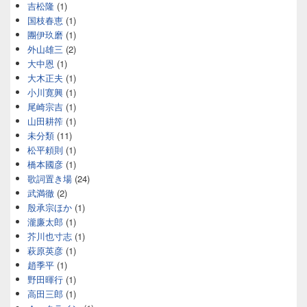
吉松隆
(1)
国枝春恵
(1)
團伊玖磨
(1)
外山雄三
(2)
大中恩
(1)
大木正夫
(1)
小川寛興
(1)
尾崎宗吉
(1)
山田耕筰
(1)
未分類
(11)
松平頼則
(1)
橋本國彦
(1)
歌詞置き場
(24)
武満徹
(2)
殷承宗ほか
(1)
瀧廉太郎
(1)
芥川也寸志
(1)
萩原英彦
(1)
趙季平
(1)
野田暉行
(1)
高田三郎
(1)