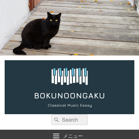
検
検
索:
索
メニュー