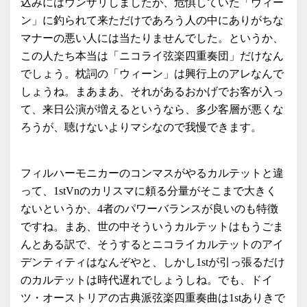
込みにはウンザリしましたが、危惧していた「ウィー
ン」に釣られて来ただけであろう人の中にありがちな
マナーの悪い人には当たりませんでした。というか、
この人たち本当は「ニコライ弦楽四重奏団」だけなん
でしょう。枕詞の「ウィーン」は興行上のアレなんで
しょうね。まあまあ、それがあるおかげでお客が入っ
て、来日公演が増えるというなら、多少客層が悪くな
ろうが、聴けないよりマシなので我慢できます。
フィルハーモニカーのコンマスがやるカルテットと違
って、1stVnのカリスマに頼る分量がそこまで大きく
ないというか、4者のパワーバランスが良いのも特徴
ですね。まあ、世の中そういうカルテットはもうごま
んとある訳で、そうするとニコライカルテットのアイ
デンティティはなんぞやと、しかし1stが引っ張るだけ
のカルテットは時代遅れでしょうしね。でも、ドイ
ツ・オーストリアの古典派弦楽四重奏曲は1stありきで