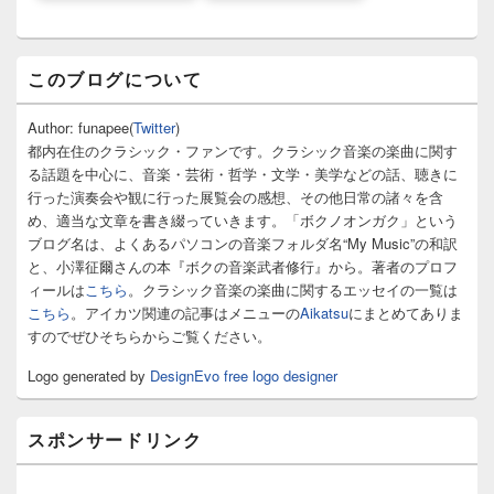
メ
このブログについて
イ
ン
サ
Author: funapee(
Twitter
)
イ
都内在住のクラシック・ファンです。クラシック音楽の楽曲に関す
ド
る話題を中心に、音楽・芸術・哲学・文学・美学などの話、聴きに
バ
行った演奏会や観に行った展覧会の感想、その他日常の諸々を含
ー
め、適当な文章を書き綴っていきます。「ボクノオンガク」という
ウ
ィ
ブログ名は、よくあるパソコンの音楽フォルダ名“My Music”の和訳
ジ
と、小澤征爾さんの本『ボクの音楽武者修行』から。著者のプロフ
ェ
ィールは
こちら
。クラシック音楽の楽曲に関するエッセイの一覧は
ッ
こちら
。アイカツ関連の記事はメニューの
Aikatsu
にまとめてありま
ト
すのでぜひそちらからご覧ください。
エ
リ
Logo generated by
DesignEvo free logo designer
ア
スポンサードリンク