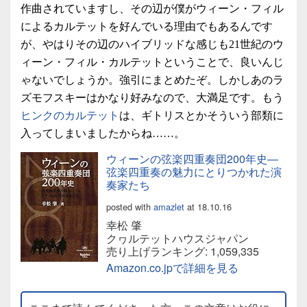
作曲されていますし、その辺が僕がウィーン・フィル
によるカルテットを好んでいる理由でもあるんです
が、やはりその辺のハイブリッドな感じも21世紀のウ
ィーン・フィル・カルテットということで、良いんじ
ゃないでしょうか。強引にまとめたぞ。しかしあのラ
ズモフスキーはかなり好みなので、大満足です。もう
ヒンクのカルテット
は、ギトリスとかそういう部類に
入ってしまいましたからね……。
ウィーンの弦楽四重奏団200年史―
弦楽四重奏の魅力にとりつかれた演
奏家たち
posted with
amazlet
at 18.10.16
幸松 肇
クヮルテットハウスジャパン
売り上げランキング: 1,059,335
Amazon.co.jpで詳細を見る