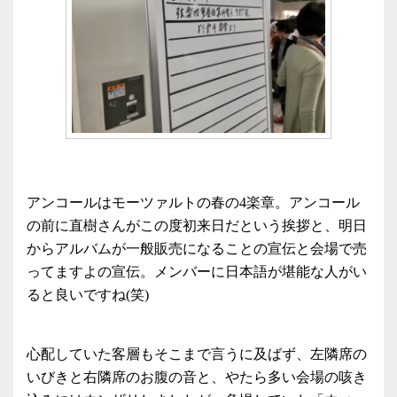
アンコールはモーツァルトの春の4楽章。アンコール
の前に直樹さんがこの度初来日だという挨拶と、明日
からアルバムが一般販売になることの宣伝と会場で売
ってますよの宣伝。メンバーに日本語が堪能な人がい
ると良いですね(笑)
心配していた客層もそこまで言うに及ばず、左隣席の
いびきと右隣席のお腹の音と、やたら多い会場の咳き