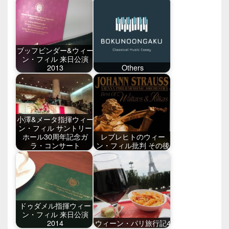
ブッフビンダー&ウィー
ン・フィル 来日公演
2013
Others
小澤&メータ指揮ウィー
ン・フィル サントリー
ホール30周年記念ガ
レブレヒトのウィー
ラ・コンサート
ン・フィル批判 その後
ドゥダメル指揮ウィー
ン・フィル 来日公演
2014
ウィーン・パリ旅行記4