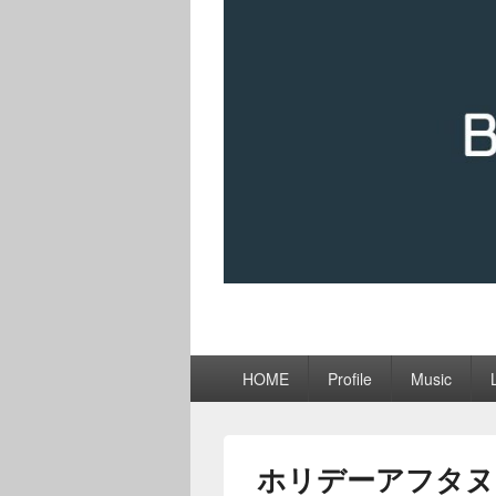
メ
HOME
Profile
Music
イ
ン
メ
ニ
ホリデーアフタヌ
ュ