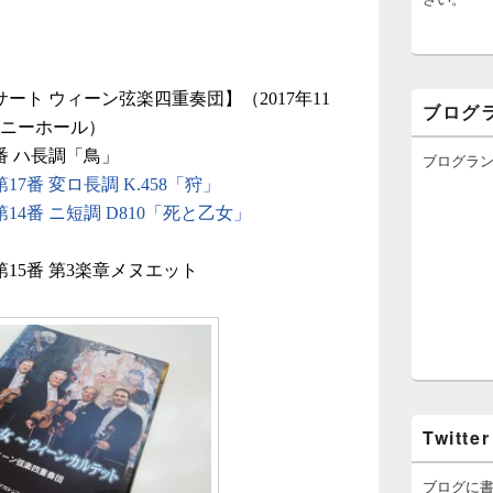
ト ウィーン弦楽四重奏団】（2017年11
ブログ
ォニーホール）
番 ハ長調「鳥」
ブログラ
番 変ロ長調 K.458「狩」
4番 ニ短調 D810「死と乙女」
15番 第3楽章メヌエット
Twitter
ブログに