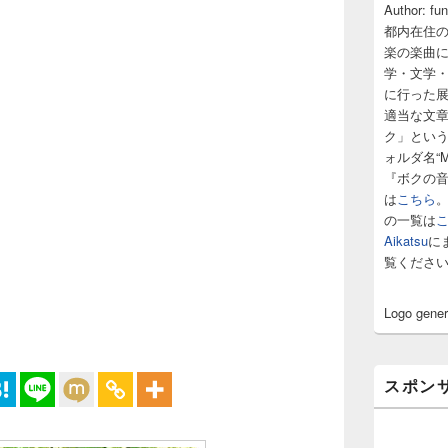
サ
Author: fu
イ
都内在住
ド
楽の楽曲
バ
学・文学
ー
に行った
ウ
ィ
適当な文
ジ
ク」とい
ェ
ォルダ名“M
ッ
『ボクの
ト
は
こちら
エ
の一覧は
リ
ア
Aikatsu
に
覧くださ
Logo gene
スポン