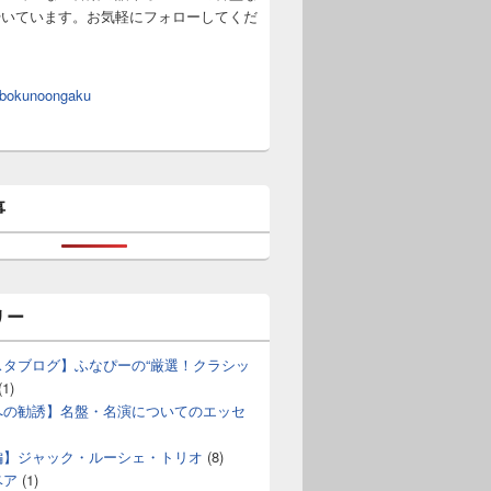
やいています。お気軽にフォローしてくだ
 bokunoongaku
事
リー
スタブログ】ふなぴーの“厳選！クラシッ
(1)
への勧誘】名盤・名演についてのエッセ
編】ジャック・ルーシェ・トリオ
(8)
ベア
(1)