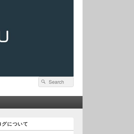
検
検
索:
索
ログについて