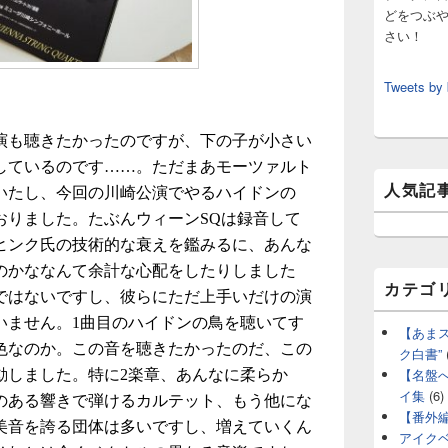
どをつぶ
さい！
Tweets by
演も聴きたかったのですが、下の子が小さい
しているのです……。ただまあモーツァルト
人気記
いたし、今回の川崎公演でやるハイドンの
おりました。たぶんウィーンSQは録音して
ヒンク氏の技術的な衰えを鑑みるに、あんな
のかななんて余計な心配をしたりしました
カテゴ
ではないですし、彼らにただ上手いだけの演
いません。1曲目のハイドンの鳥を聴いてす
【あま
色なのか。この音を聴きたかったのだ、この
ク白書”
【名盤
動しました。特に2楽章、あんなに柔らか
イ集
(6)
のある響きで弾けるカルテット、もう他にな
【番外
美音を誇る団体は多いですし、増えていくん
アイク