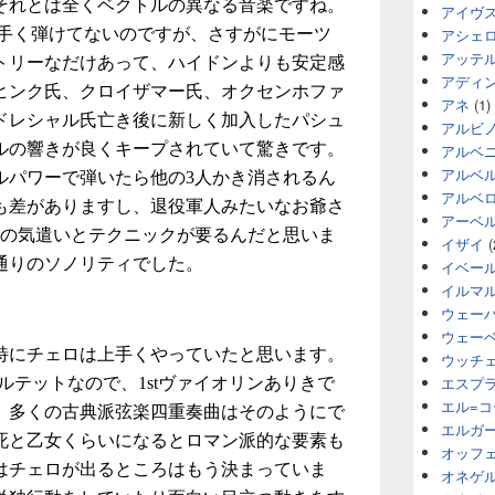
それとは全くベクトルの異なる音楽ですね。
アイヴ
上手く弾けてないのですが、さすがにモーツ
アシェ
アッテ
トリーなだけあって、ハイドンよりも安定感
アディ
ヒンク氏、クロイザマー氏、オクセンホファ
アネ
(1)
ドレシャル氏亡き後に新しく加入したパシュ
アルビ
ルの響きが良くキープされていて驚きです。
アルベ
アルベ
ルパワーで弾いたら他の3人かき消されるん
アルベ
も差がありますし、退役軍人みたいなお爺さ
アーベ
応の気遣いとテクニックが要るんだと思いま
イザイ
(
通りのソノリティでした。
イベー
イルマ
ウェー
ウェー
特にチェロは上手くやっていたと思います。
ウッチ
エスプ
ルテットなので、1stヴァイオリンありきで
エル=
、多くの古典派弦楽四重奏曲はそのようにで
エルガ
死と乙女くらいになるとロマン派的な要素も
オッフ
はチェロが出るところはもう決まっていま
オネゲ