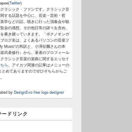
napee(
Twitter
)
のクラシック・ファンです。クラシック音
に関する話題を中心に、音楽・芸術・哲
・美学などの話、聴きに行った演奏会や観
展覧会の感想、その他日常の諸々を含め、
章を書き綴っていきます。「ボクノオンガ
うブログ名は、よくあるパソコンの音楽フ
y Music”の和訳と、小澤征爾さんの本
音楽武者修行』から。著者のプロフィール
。クラシック音楽の楽曲に関するエッセイ
こちら
。アイカツ関連の記事はメニューの
まとめてありますのでぜひそちらからご
い。
rated by
DesignEvo free logo designer
サードリンク