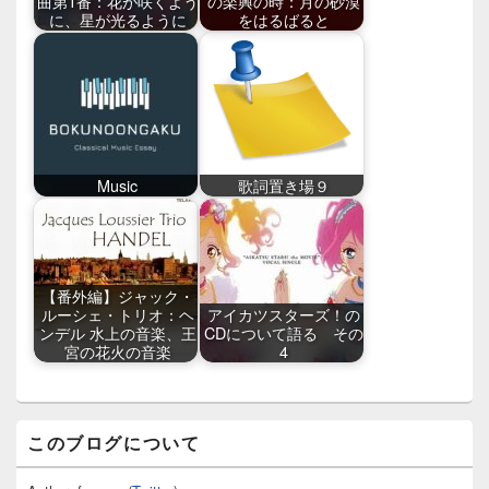
曲第1番：花が咲くよう
の楽興の時：月の砂漠
に、星が光るように
をはるばると
Music
歌詞置き場９
【番外編】ジャック・
ルーシェ・トリオ：ヘ
アイカツスターズ！の
ンデル 水上の音楽、王
CDについて語る その
宮の花火の音楽
4
メ
このブログについて
イ
ン
サ