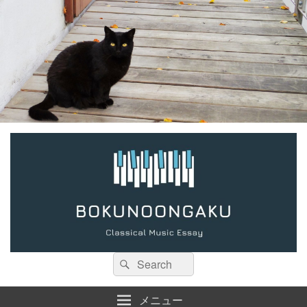
検
検
索:
索
メニュー