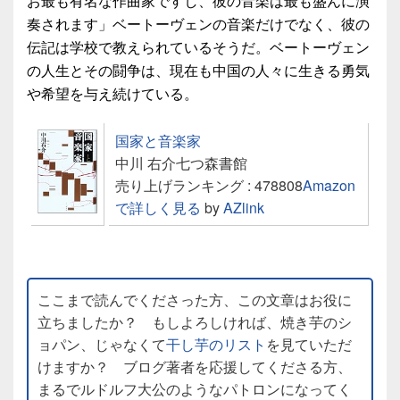
お最も有名な作曲家ですし、彼の音楽は最も盛んに演
奏されます」ベートーヴェンの音楽だけでなく、彼の
伝記は学校で教えられているそうだ。ベートーヴェン
の人生とその闘争は、現在も中国の人々に生きる勇気
や希望を与え続けている。
国家と音楽家
中川 右介七つ森書館
売り上げランキング : 478808
Amazon
で詳しく見る
by
AZlink
ここまで読んでくださった方、この文章はお役に
立ちましたか？ もしよろしければ、焼き芋のシ
ョパン、じゃなくて
干し芋のリスト
を見ていただ
けますか？ ブログ著者を応援してくださる方、
まるでルドルフ大公のようなパトロンになってく