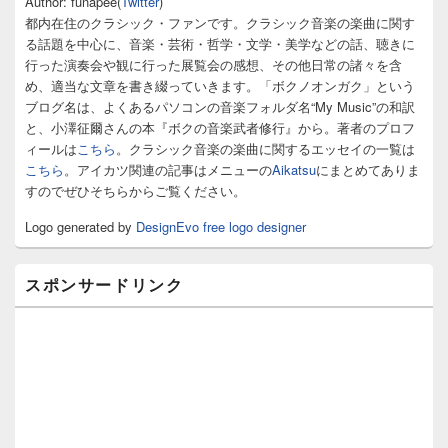
Author: funapee(
Twitter
)
イ
都内在住のクラシック・ファンです。クラシック音楽の楽曲に関す
ド
る話題を中心に、音楽・芸術・哲学・文学・美学などの話、聴きに
バ
行った演奏会や観に行った展覧会の感想、その他日常の諸々を含
ー
め、適当な文章を書き綴っていきます。「ボクノオンガク」という
ウ
ィ
ブログ名は、よくあるパソコンの音楽フォルダ名“My Music”の和訳
ジ
と、小澤征爾さんの本『ボクの音楽武者修行』から。著者のプロフ
ェ
ィールは
こちら
。クラシック音楽の楽曲に関するエッセイの一覧は
ッ
こちら
。アイカツ関連の記事はメニューの
Aikatsu
にまとめてありま
ト
すのでぜひそちらからご覧ください。
エ
リ
Logo generated by
DesignEvo free logo designer
ア
スポンサードリンク