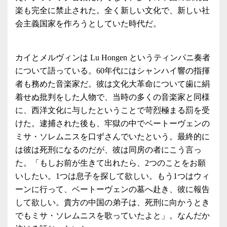
楽も完全に禁止された。全く新しい文化で、新しい社
会主義国家を作ろうとしていた時代だ。
カイとメルヴィンは Lu Hongen というティンパニ奏者
について語っている。60年代にはシャンハイ響の指揮
者も務めた音楽家だ。彼は文化大革命について歯に絹
着せぬ批判をした人物で、当時の多くの音楽家と同様
に、西洋文化に与したということで苛烈極まる罰を受
けた。逮捕された後も、牢獄の中でベートーヴェンの
ミサ・ソレムニスを口ずさんでいたという。最終的に
は彼は死刑になるのだが、彼は同房の者にこう言っ
た。「もしお前が生きて出れたら、2つのことをお願
いしたい。1つは息子を探して欲しい。もう1つはウィ
ーンに行って、ベートーヴェンの墓へ赴き、彼に報告
して欲しい。貴方の中国の弟子は、死刑に向かうとき
でもミサ・ソレムニスを歌っていたよと」。なんだか