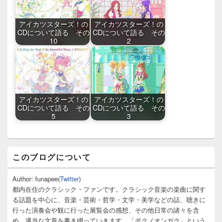
アイカツスターズ！の
アイカツスターズ！の
CDについて語る その
CDについて語る その
10
2
アイカツスターズ！の
アイカツスターズ！の
CDについて語る その
CDについて語る その
5
3
メ
このブログについて
イ
ン
サ
Author: funapee(
Twitter
)
イ
都内在住のクラシック・ファンです。クラシック音楽の楽曲に関す
ド
る話題を中心に、音楽・芸術・哲学・文学・美学などの話、聴きに
バ
行った演奏会や観に行った展覧会の感想、その他日常の諸々を含
ー
め、適当な文章を書き綴っていきます。「ボクノオンガク」という
ウ