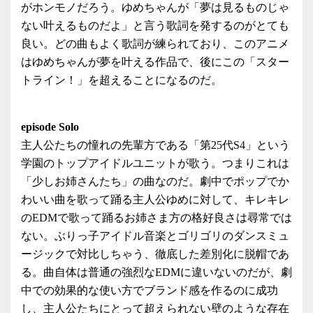
がホンモノだろう。ゆめちゃんが「夢は見るものじゃ
ない叶えるものだよ」と言う歌詞を発するのがとても
良い。どの曲もよく歌詞が練られており、このアニメ
はゆめちゃんが夢を叶える作品で、後にこの「スター
トライン！」を超えることになるのだ。
episode Solo
主人公たちの憧れの先輩方である「第25代S4」という
学園のトップアイドルユニットが歌う。つまりこれは
「少しお姉さんたち」の曲なのだ。劇中でポップでか
わいい曲を歌って踊る主人公ゆめに対して、キレキレ
のEDMで歌って踊るお姉さま方の格好良さは尋常では
ない。ぶりっ子アイドル音楽とゴリゴリのダンスミュ
ージックで対比しちゃう、徹底した差別化に脱帽であ
る。曲自体は普通の強烈なEDMに違いないのだが、劇
中での効果的な使い方でブランド感を作るのに成功
し、主人公たちにとって超えられない壁のような存在