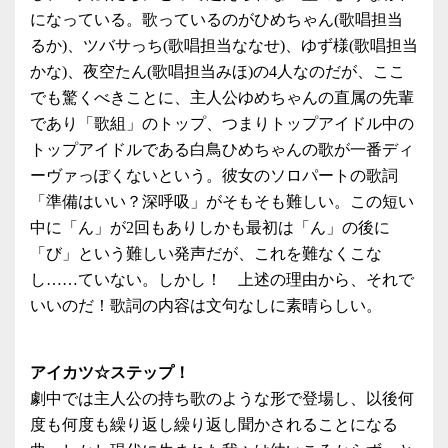
になっている。歌っているのがひめちゃん(歌唱担当
るか)、ツバサっち(歌唱担当ななせ)、ゆず様(歌唱担当
かな)、夜空たん(歌唱担当みほ)の4人なのだが、ここ
でも驚くべきことに、主人公ゆめちゃんの直属の先輩
であり「歌組」のトップ、つまりトップアイドル中の
トップアイドルである白鳥ひめちゃんの歌が一番ディ
ーヴァっぽくないという。彼女のソロパートの歌詞
「準備はいい？深呼吸」がそもそも難しい。この短い
中に「ん」が2回もありしかも最初は「ん」の後に
「び」という難しい発声だが、これを難なくこな
し……ていない。しかし！ 上述の理由から、それで
いいのだ！歌詞の内容は文句なしに素晴らしい。
アイカツ☆ステップ！
劇中では主人公の持ち歌のような形で登場し、以後何
度も何度も繰り返し繰り返し聞かされることになる