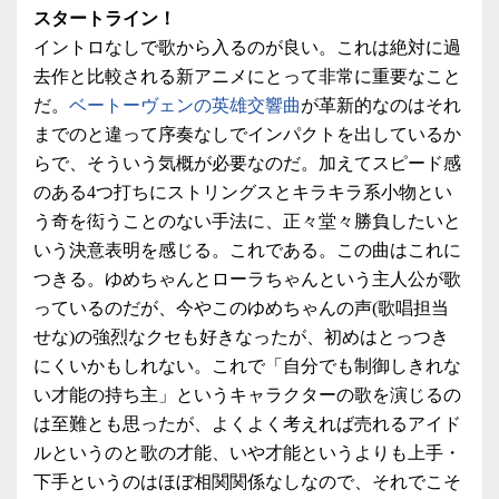
スタートライン！
イントロなしで歌から入るのが良い。これは絶対に過
去作と比較される新アニメにとって非常に重要なこと
だ。
ベートーヴェンの英雄交響曲
が革新的なのはそれ
までのと違って序奏なしでインパクトを出しているか
らで、そういう気概が必要なのだ。加えてスピード感
のある4つ打ちにストリングスとキラキラ系小物とい
う奇を衒うことのない手法に、正々堂々勝負したいと
いう決意表明を感じる。これである。この曲はこれに
つきる。ゆめちゃんとローラちゃんという主人公が歌
っているのだが、今やこのゆめちゃんの声(歌唱担当
せな)の強烈なクセも好きなったが、初めはとっつき
にくいかもしれない。これで「自分でも制御しきれな
い才能の持ち主」というキャラクターの歌を演じるの
は至難とも思ったが、よくよく考えれば売れるアイド
ルというのと歌の才能、いや才能というよりも上手・
下手というのはほぼ相関関係なしなので、それでこそ