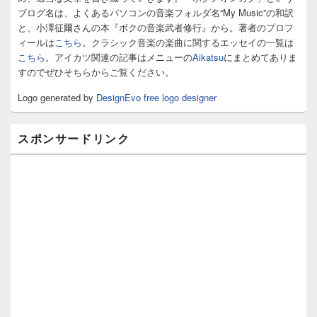
ィ
ブログ名は、よくあるパソコンの音楽フォルダ名“My Music”の和訳
ジ
と、小澤征爾さんの本『ボクの音楽武者修行』から。著者のプロフ
ェ
ィールは
こちら
。クラシック音楽の楽曲に関するエッセイの一覧は
ッ
こちら
。アイカツ関連の記事はメニューの
Aikatsu
にまとめてありま
ト
すのでぜひそちらからご覧ください。
エ
リ
Logo generated by
DesignEvo free logo designer
ア
スポンサードリンク