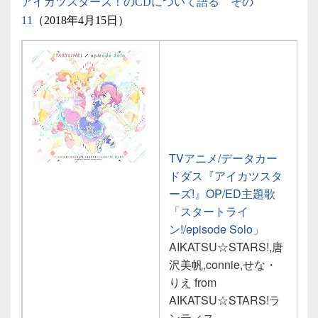
アイカツスターズ！のCDについて語る その
11
（2018年4月15日）
TVアニメ/データカー
ドダス『アイカツスタ
ーズ!』OP/ED主題歌
「スタートライ
ン!/episode Solo」
AIKATSU☆STARS!,唐
沢美帆,connie,せな・
りえ from
AIKATSU☆STARS!ラ
ンティス