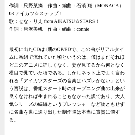
作詞：只野菜摘 作曲・編曲：石濱 翔（MONACA）
03 アイカツ☆ステップ！
歌：せな・りえ from AIKATSU☆STARS！
作詞：唐沢美帆 作曲・編曲：connie
最初に出たCDは1期のOP/EDで、この曲がリアルタイ
ムに番組で流れていた頃というのは、僕はまだそれほ
どこのアニメに詳しくなく、妻が見てるから何となく
横目で見ていた頃である。しかしネット上でよく言わ
れる「アイカツスターズの音楽はハズレがない」とい
う言説は、番組スタート時のオープニング曲の出来が
良くなければ生まれることもなかった訳であり、大人
気シリーズの続編というプレッシャーなど物ともせず
に名曲を世に送り出した制作陣は本当に賞賛に値す
る。