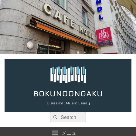
検
検
索:
索
メニュー