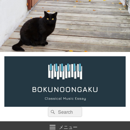
検
検
索:
索
メニュー