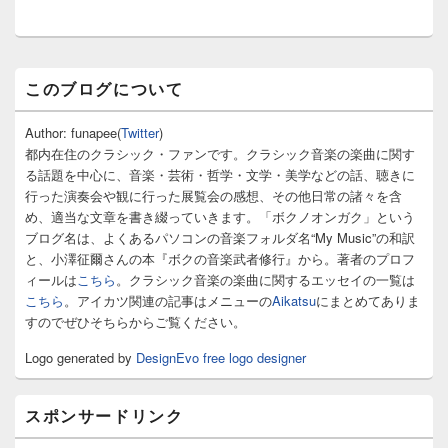
稿:
ン
メ
このブログについて
イ
ン
サ
Author: funapee(
Twitter
)
イ
都内在住のクラシック・ファンです。クラシック音楽の楽曲に関す
ド
る話題を中心に、音楽・芸術・哲学・文学・美学などの話、聴きに
バ
行った演奏会や観に行った展覧会の感想、その他日常の諸々を含
ー
め、適当な文章を書き綴っていきます。「ボクノオンガク」という
ウ
ィ
ブログ名は、よくあるパソコンの音楽フォルダ名“My Music”の和訳
ジ
と、小澤征爾さんの本『ボクの音楽武者修行』から。著者のプロフ
ェ
ィールは
こちら
。クラシック音楽の楽曲に関するエッセイの一覧は
ッ
こちら
。アイカツ関連の記事はメニューの
Aikatsu
にまとめてありま
ト
すのでぜひそちらからご覧ください。
エ
リ
Logo generated by
DesignEvo free logo designer
ア
スポンサードリンク