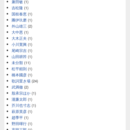
兼田敏
(1)
吉松隆
(1)
国枝春恵
(1)
團伊玖磨
(1)
外山雄三
(2)
大中恩
(1)
大木正夫
(1)
小川寛興
(1)
尾崎宗吉
(1)
山田耕筰
(1)
未分類
(11)
松平頼則
(1)
橋本國彦
(1)
歌詞置き場
(24)
武満徹
(2)
殷承宗ほか
(1)
瀧廉太郎
(1)
芥川也寸志
(1)
萩原英彦
(1)
趙季平
(1)
野田暉行
(1)
高田三郎
(1)