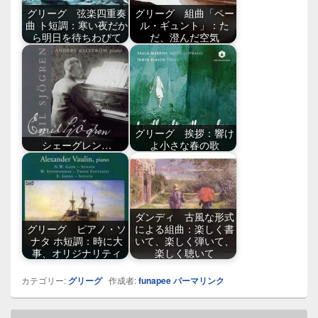
グリーグ 弦楽四重奏
グリーグ 組曲「ペー
曲 ト短調：寒い夜だか
ル・ギュント」：た
ら明日を待ちわびて
だ、澄んだ空気
グリーグ 挨拶：響け
シェーグレン…
よ小さな春の歌
ダンディ 古風な形式
グリーグ ピアノ・ソ
による組曲：楽しく書
ナタ ホ短調：時に大
いて、楽しく弾いて、
事、オリジナリティ
楽しく聴いて
カテゴリー:
グリーグ
作成者:
funapee
パーマリンク