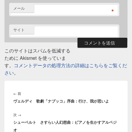
メール
*
サイト
このサイトはスパムを低減する
ために Akismet を使っていま
す。
コメントデータの処理方法の詳細はこちらをご覧くだ
さい
。
投
稿
前
←
前
ナ
ヴェルディ 歌劇「ナブッコ」序曲：行け、我が思いよ
の
ビ
投
ゲ
次
次
→
稿:
ー
シューベルト さすらい人幻想曲：ピアノを生かすアルペジ
の
シ
オ
投
ョ