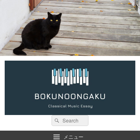
検
検
索:
索
メニュー