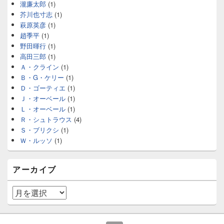
瀧廉太郎
(1)
芥川也寸志
(1)
萩原英彦
(1)
趙季平
(1)
野田暉行
(1)
高田三郎
(1)
Ａ・クライン
(1)
Ｂ・G・ケリー
(1)
Ｄ・ゴーティエ
(1)
Ｊ・オーベール
(1)
Ｌ・オーベール
(1)
Ｒ・シュトラウス
(4)
Ｓ・ブリクシ
(1)
Ｗ・ルッソ
(1)
アーカイブ
ア
ー
カ
イ