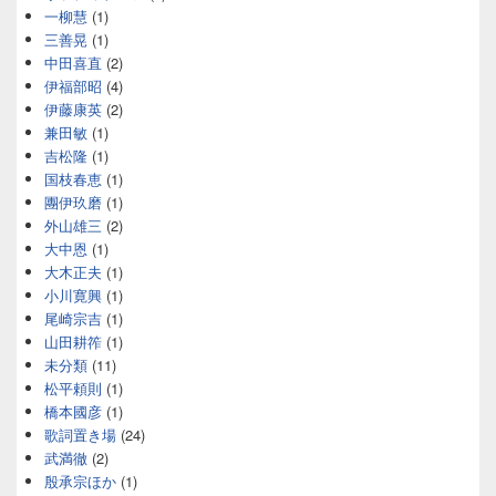
一柳慧
(1)
三善晃
(1)
中田喜直
(2)
伊福部昭
(4)
伊藤康英
(2)
兼田敏
(1)
吉松隆
(1)
国枝春恵
(1)
團伊玖磨
(1)
外山雄三
(2)
大中恩
(1)
大木正夫
(1)
小川寛興
(1)
尾崎宗吉
(1)
山田耕筰
(1)
未分類
(11)
松平頼則
(1)
橋本國彦
(1)
歌詞置き場
(24)
武満徹
(2)
殷承宗ほか
(1)