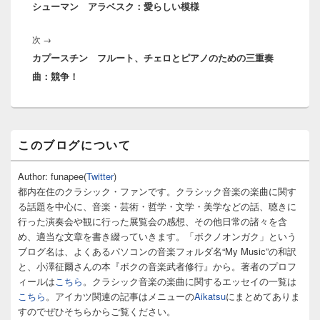
ナ
シューマン アラベスク：愛らしい模様
の
ビ
投
ゲ
次
次
→
稿:
ー
カプースチン フルート、チェロとピアノのための三重奏
の
シ
曲：競争！
投
ョ
稿:
ン
メ
このブログについて
イ
ン
サ
Author: funapee(
Twitter
)
イ
都内在住のクラシック・ファンです。クラシック音楽の楽曲に関す
ド
る話題を中心に、音楽・芸術・哲学・文学・美学などの話、聴きに
バ
行った演奏会や観に行った展覧会の感想、その他日常の諸々を含
ー
め、適当な文章を書き綴っていきます。「ボクノオンガク」という
ウ
ィ
ブログ名は、よくあるパソコンの音楽フォルダ名“My Music”の和訳
ジ
と、小澤征爾さんの本『ボクの音楽武者修行』から。著者のプロフ
ェ
ィールは
こちら
。クラシック音楽の楽曲に関するエッセイの一覧は
ッ
こちら
。アイカツ関連の記事はメニューの
Aikatsu
にまとめてありま
ト
すのでぜひそちらからご覧ください。
エ