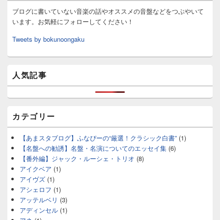
ブログに書いていない音楽の話やオススメの音盤などをつぶやいて
います。お気軽にフォローしてください！
Tweets by bokunoongaku
人気記事
カテゴリー
【あまスタブログ】ふなぴーの“厳選！クラシック白書”
(1)
【名盤への勧誘】名盤・名演についてのエッセイ集
(6)
【番外編】ジャック・ルーシェ・トリオ
(8)
アイクベア
(1)
アイヴズ
(1)
アシェロフ
(1)
アッテルベリ
(3)
アディンセル
(1)