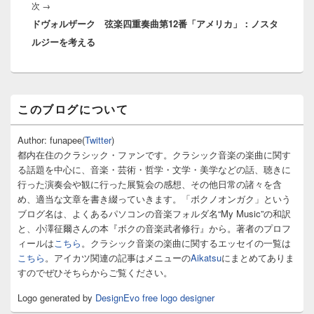
次
次
→
シ
ドヴォルザーク 弦楽四重奏曲第12番「アメリカ」：ノスタ
の
ョ
ルジーを考える
投
ン
稿:
メ
このブログについて
イ
ン
サ
Author: funapee(
Twitter
)
イ
都内在住のクラシック・ファンです。クラシック音楽の楽曲に関す
ド
る話題を中心に、音楽・芸術・哲学・文学・美学などの話、聴きに
バ
行った演奏会や観に行った展覧会の感想、その他日常の諸々を含
ー
め、適当な文章を書き綴っていきます。「ボクノオンガク」という
ウ
ィ
ブログ名は、よくあるパソコンの音楽フォルダ名“My Music”の和訳
ジ
と、小澤征爾さんの本『ボクの音楽武者修行』から。著者のプロフ
ェ
ィールは
こちら
。クラシック音楽の楽曲に関するエッセイの一覧は
ッ
こちら
。アイカツ関連の記事はメニューの
Aikatsu
にまとめてありま
ト
すのでぜひそちらからご覧ください。
エ
リ
Logo generated by
DesignEvo free logo designer
ア