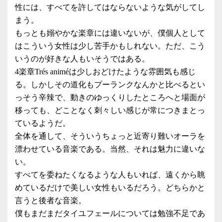
性には、すべてを許してはならないような気がしてし
まう。
もっとも嫋やかな楽章には違いないが、僕個人として
はこういう女性は少し苦手かもしれない。ただ、こう
いうのが好きな人もいそうではある。
4楽章Trés animéは少しおどけたような雰囲気も感じ
る。しかしその道化もプーランクなんかと比べるとい
っそう辛辣で、動きのゆっくりしたところへと場面が
移っても、どことなく刺々しい感じが常につきまとっ
ているようだ。
全体を通して、そういうちょっと近寄り難いオーラを
漂わせている音楽である。当然、それは魅力に違いな
い。
すべてを委ねたくなるような人もいれば、遠くから眺
めているだけで美しい女性もいるだろう。どちらかと
言うと後者な音楽。
僕もまだまだタイユフェールについては勉強不足であ