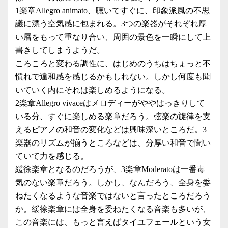
1楽章Allegro animato、聴いてすぐに、印象派風の不思
議に漂う空気感に包まれる。3つの楽器がそれぞれ厚
い層をもって重なり合い、周囲の景色を一瞬にして上
書きしてしまうようだ。
ころころと変わる調性に、はじめのうちはちょっと不
慣れで違和感を感じるかもしれない。しかし何度も聞
いていく内にそれは楽しめるようになる。
2楽章Allegro vivaceはメロディーがややはっきりして
いる分、すぐに楽しめる楽章だろう。弦楽の旋律を支
えるピアノの和音の変化などは興味深いところだ。3
楽器のリズムが揃うところなどは、分厚い和音で聞い
ていて力を感じる。
緩徐楽章となるのだろうが、3楽章Moderatoは一番毒
気のない楽章だろう。しかし、なんだろう、全身を委
ねたくなるような音楽ではないと言ったところだろう
か。緩徐楽章には全身を委ねたくなる音楽も多いが、
この音楽には、もっと言えばタイユフェールという女