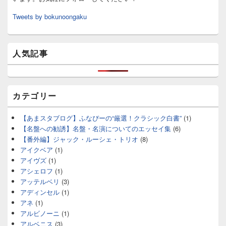
Tweets by bokunoongaku
人気記事
カテゴリー
【あまスタブログ】ふなぴーの“厳選！クラシック白書”
(1)
【名盤への勧誘】名盤・名演についてのエッセイ集
(6)
【番外編】ジャック・ルーシェ・トリオ
(8)
アイクベア
(1)
アイヴズ
(1)
アシェロフ
(1)
アッテルベリ
(3)
アディンセル
(1)
アネ
(1)
アルビノーニ
(1)
アルベニス
(3)