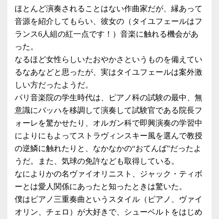
ほとんど演奏されることはない作曲家だが、縁あって
音源を紹介してもらい、彼女の（タイユフェールはフ
ランス6人組の紅一点です！）音楽に触れる機会があ
った。
なるほど女性らしいたおやかさというものを備えてい
るなあなどと思ったが、実はタイユフェールは案外激
しい方だったようだ。
パリ音楽院の学生時代は、ピアノ科の試験の最中、無
意識にバッハを移調して演奏して試験官である院長フ
ォーレを驚かせたり、オルガン科で即興演奏の学習中
によりにもよってストラヴィンスキー風を選んで教授
の逆鱗に触れたりと、なかなかの“おてんば”だったよ
うだ。また、気球の免許なども取得している。
なによりかの名ヴァイオリニスト、ジャック・ティボ
ーとは愛人関係にあったと知ったときは驚いた。
僕はピアノ三重奏曲というスタイル（ピアノ、ヴァイ
オリン、チェロ）が大好きで、シューベルトをはじめ