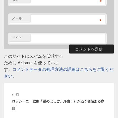
*
メール
*
サイト
このサイトはスパムを低減する
ために Akismet を使っていま
す。
コメントデータの処理方法の詳細はこちらをご覧くだ
さい
。
投
稿
前
←
前
ナ
ロッシーニ 歌劇「絹のはしご」序曲：引きぬく価値ある序
の
ビ
曲
投
ゲ
稿:
ー