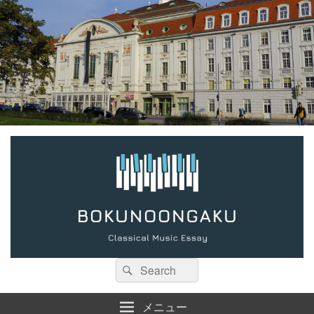
検
検
索:
索
メニュー