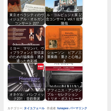
東京オペラシティのヴ
ル・コルビュジエ展 記
ィジュアル・オルガン
念コンサート vol.1 佐野
コンサート 227
隆哉
ミヨー マリンバ、ヴ
ィブラフォンと管弦楽
ショーソン ピアノ三
のための協奏曲：透き
重奏曲：重さと心地よ
通った色彩感
さ
アフィニス・アンサン
オネゲル パシフィッ
ブル・セレクション
ク231：音鉄垂涎
トリオ・ポストレーモ
カテゴリー:
タイユフェール
作成者:
funapee
パーマリンク