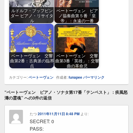
ルドルフ・ブッフビン
ベートーヴェン ピア
ダー ピアノ・リサイタ
ノ協奏曲第５番「皇
ル
帝」：永遠の一番
ベートーヴェン 交響
ベートーヴェン 交響
曲第2番：古典派の臨界
曲第3番「英雄」：交響
点
曲の革命児
カテゴリー:
ベートーヴェン
作成者:
funapee
パーマリンク
“ベートーヴェン ピアノ・ソナタ第17番「テンペスト」：疾風怒
濤の霊魂” への3件の返信
たつ
2011年11月11日 8:48 PM
より:
SECRET: 0
PASS: