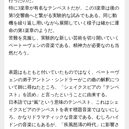
行ったのだ。
特に3楽章が有名なテンペストだが、この3楽章は後の
第5交響曲へと繋がる実験的な試みでもある。同じ動
機を繰り返し用いながら展開していく様子は確かに運
命の第1楽章のようだ。
苦難を克服し、実験的な新しい芸術を切り開いていく
ベートーヴェンの音楽である。精神力が必要なのも当
然だろう。
表題はもともと付いていたものではなく、ベートーヴ
ェンの弟子アントン・シンドラーがこの曲の解釈につ
いて師に尋ねたところ、「シェイクスピアの『テンペ
スト』を読め」と言ったということに由来する。
日本語では“嵐”という意味のテンペスト、これはシェ
イクスピアのテンペストを表す標題音楽ではないにし
ろ、かなりドラマティックな音楽である。むしろハイ
ドンの音楽にもあるが、「疾風怒濤の時代」に影響さ