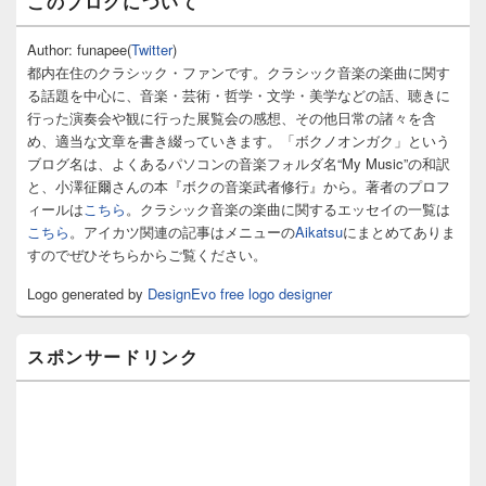
このブログについて
イ
ン
サ
Author: funapee(
Twitter
)
イ
都内在住のクラシック・ファンです。クラシック音楽の楽曲に関す
ド
る話題を中心に、音楽・芸術・哲学・文学・美学などの話、聴きに
バ
行った演奏会や観に行った展覧会の感想、その他日常の諸々を含
ー
め、適当な文章を書き綴っていきます。「ボクノオンガク」という
ウ
ィ
ブログ名は、よくあるパソコンの音楽フォルダ名“My Music”の和訳
ジ
と、小澤征爾さんの本『ボクの音楽武者修行』から。著者のプロフ
ェ
ィールは
こちら
。クラシック音楽の楽曲に関するエッセイの一覧は
ッ
こちら
。アイカツ関連の記事はメニューの
Aikatsu
にまとめてありま
ト
すのでぜひそちらからご覧ください。
エ
リ
Logo generated by
DesignEvo free logo designer
ア
スポンサードリンク