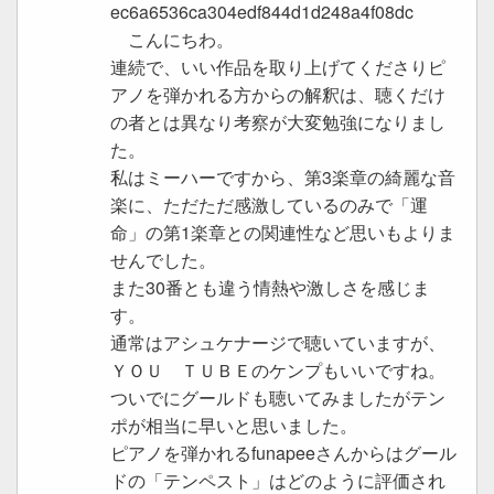
ec6a6536ca304edf844d1d248a4f08dc
こんにちわ。
連続で、いい作品を取り上げてくださりピ
アノを弾かれる方からの解釈は、聴くだけ
の者とは異なり考察が大変勉強になりまし
た。
私はミーハーですから、第3楽章の綺麗な音
楽に、ただただ感激しているのみで「運
命」の第1楽章との関連性など思いもよりま
せんでした。
また30番とも違う情熱や激しさを感じま
す。
通常はアシュケナージで聴いていますが、
ＹＯＵ ＴＵＢＥのケンプもいいですね。
ついでにグールドも聴いてみましたがテン
ポが相当に早いと思いました。
ピアノを弾かれるfunapeeさんからはグール
ドの「テンペスト」はどのように評価され