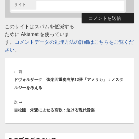
サイト
このサイトはスパムを低減する
ために Akismet を使っていま
す。
コメントデータの処理方法の詳細はこちらをご覧くだ
さい
。
投
稿
前
←
前
ナ
ドヴォルザーク 弦楽四重奏曲第12番「アメリカ」：ノスタ
の
ビ
ルジーを考える
投
ゲ
稿:
ー
次
次
→
シ
吉松隆 朱鷺によせる哀歌：泣ける現代音楽
の
ョ
投
ン
稿:
メ