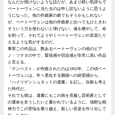
なんだか情けないような話だが、あまり軽い気持ちで
ベートーヴェンに当たるのは申し訳ないように思うよ
うになった。他の作曲家の曲でもそうかもしれない
が、ベートーヴェンは他の作曲家と比べてもひときわ
そういう力を使わないと弾けない。魂を燃やして、命
を削って、それでようやくベートーヴェンの音楽たり
えるような気がするのだ。
事実この作品は、数あるベートーヴェンの他のピア
ノ・ソナタの中で、緊張感や切迫感が非常に高い作品
と言える。
「テンペスト」が作曲されたのは1802年、この頃ベー
トーヴェンは、年々悪化する難聴への絶望感から、
『ハイリゲンシュタットの遺書』を記し、自殺も考え
た時代だ。
それでも彼は、遺書にもこの病を克服し芸術家として
の運命を全うしたいと書かれているように、強靭な精
神力でこの苦悩を乗り越え、新しい音楽を作り出して