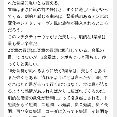
れた音楽に近いとも言える。
冒頭はまさに嵐の前の静けさ。すぐに激しい嵐がやっ
てくる。劇的と感じる由来は、緊張感のあるテンポの
変化やレチタティーヴォ風の旋律が挿入されるところ
だろう。
このレチタティーヴォがまた美しい。劇的な1楽章は
最も長い楽章だ。
2楽章の冒頭は1楽章の冒頭に酷似している。台風の
目、ではないが、2楽章はテンポもぐっと落ちて、ゆ
っくりと美しい。
16分音符が流れるように続く3楽章は、美しくもあり
また強くもある。流れるようにとは言ったが、決して
それはただ過ぎ去って行くのではなく、常に息が詰ま
るような感情があふれんばかりに運ばれてくるのだ。
劇的な感情の変化が転調によって引き起こされる。ト
短調からイ短調、ニ短調、ハ短調、変ロ短調、変イ長
調、再び変ロ短調、コーダに入ってト短調、イ短調を