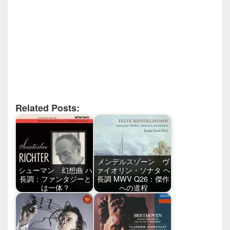
Related Posts:
メンデルスゾーン ヴ
シューマン 幻想曲 ハ
ァイオリン・ソナタ ヘ
長調：ファンタジーと
長調 MWV Q26：傑作
は一体？
への道程