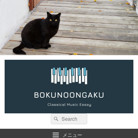
検
検
索:
索
メニュー