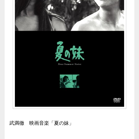
武満徹 映画音楽「夏の妹」