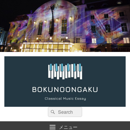
検
検
索:
索
メニュー