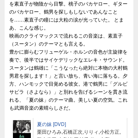
を素直子が物陰から目撃。桃子のバカヤロー、ギター
のバカヤロー、鶴男を探しもしないであんなこと
を……素直子の瞳には大粒の涙が光っていた。 とま
あ、こんな感じ。
映画のクライマックスで流れるこの音楽は、素直子
（スータン）のテーマとも言える。
豊かに膨らむフリューゲル・ホルンの音色が主旋律を
奏で、後半ではサイケデリックなエレキ・サウンド。
スータンは鶴雄に「こうなったら絶対に本物の大村鶴
男君を探します！」と言い放ち、青い海に落ちる。夕
方、ハンモックで目覚める彼女。港で鶴男に「グルビ
サビラ（さよなら）」と別れを告げるシーンを貫き流
れる、「夏の妹」のテーマ曲。美しい夏の空気。これ
も武満音楽の素晴らしさだ。
夏の妹 [DVD]
栗田ひろみ,石橋正次,りりィ,小松方正,