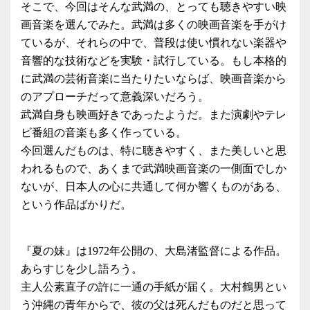
そこで、今回はそんな武満の、とっても聴きやすい映
画音楽を選んでみた。武満は多くの映画音楽を手がけ
ているが、それらの中で、普段は使い慣れない楽器や
音響的な技術などを実験・試行している。もし本格的
に武満の芸術音楽に当たりたいならば、映画音楽から
のアプローチだって意義深いだろう。
武満自身も映画好きであったようだ。また演劇やテレ
ビ番組の音楽も多く作っている。
今回選んだものは、特に聴きやすく、また美しいと思
われるもので、あくまで武満映画音楽の一側面でしか
ないが、日本人の心に共通して何か響くものがある、
という作品ばかりだ。
『夏の妹』は1972年公開の、大島渚監督による作品。
あらすじを少し語ろう。
主人公素直子の許に一通の手紙が届く。大村鶴男とい
う沖縄の青年からで、彼の父は死んだものだと思って