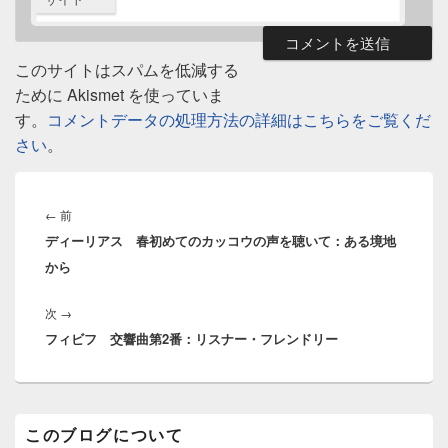
このサイトはスパムを低減する
ために Akismet を使っていま
す。
コメントデータの処理方法の詳細はこちらをご覧くだ
さい
。
投
稿
前
←
前
ナ
ディーリアス 春初めてのカッコウの声を聴いて：ある境地
の
ビ
から
投
ゲ
稿:
ー
次
次
→
シ
フィビフ 交響曲第2番：リスナー・フレンドリー
の
ョ
投
ン
稿:
メ
このブログについて
イ