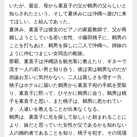
いたが、最近、母から素直子の父が鶴男の父らしいと
知らされたという。そして夏休みには沖縄へ遊びに来
てほしい、と結んであった。
夏休み、素直子は彼女のピアノの家庭教師で、父が再
婚しようとしている若い女性、小藤田桃子に、鶴男の
ことを打ちあけ、鶴男を探しに二人で沖縄へ。姉妹の
ように仲むつまじい女同志の船旅。
那覇、素直子は沖縄語を観光客に教えたり、ギターで
流す一人の若い男と知り合う。彼は実は鶴男なのだが
勿論お互いに気付かない。二人は親しさを増す一方、
桃子はホテルに届いた鶴男から素直子宛の手紙を受取
り、素直子に黙って、ひそかに鶴男に会う。鶴男は桃
子を素直子と思い、また桃子は、鶴男に惹かれてい
き、人違いを教えることが出来なくなる。
鶴男は、素直子に兄を探して欲しいと頼まれることに
より、妹だと思っていた女性が父であるかも知れない
人の婚約者であることを知り、桃子を犯す。その現場