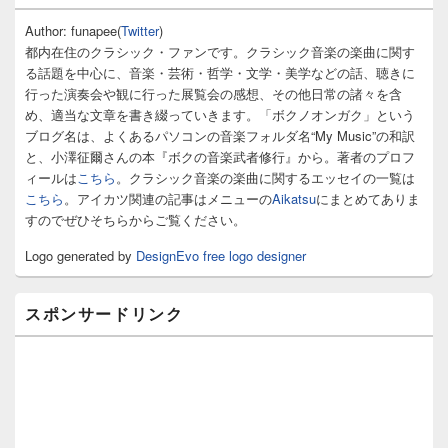
ン
サ
Author: funapee(
Twitter
)
イ
都内在住のクラシック・ファンです。クラシック音楽の楽曲に関す
ド
る話題を中心に、音楽・芸術・哲学・文学・美学などの話、聴きに
バ
行った演奏会や観に行った展覧会の感想、その他日常の諸々を含
ー
め、適当な文章を書き綴っていきます。「ボクノオンガク」という
ウ
ィ
ブログ名は、よくあるパソコンの音楽フォルダ名“My Music”の和訳
ジ
と、小澤征爾さんの本『ボクの音楽武者修行』から。著者のプロフ
ェ
ィールは
こちら
。クラシック音楽の楽曲に関するエッセイの一覧は
ッ
こちら
。アイカツ関連の記事はメニューの
Aikatsu
にまとめてありま
ト
すのでぜひそちらからご覧ください。
エ
リ
Logo generated by
DesignEvo free logo designer
ア
スポンサードリンク