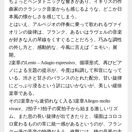
ちょっとペンタトニックな響きがあり、イギリスの作
曲家のクラシック音楽からも感じるような、どこか日
本風の懐かしさを感じてしまう。
とはいえ、アルペジオの伴奏に乗って歌われるヴァイ
オリンの旋律は、フランク、あるいはラヴェルの音楽
が好きな人の琴線をくすぐることだろう。巧みな調性
の外し方と、感動的な、今風に言えば「エモい」展
開。
2楽章のLento – Adagio espressivo、循環形式、再びピア
ノによる主題の提示が、今度は転調して和音になって
いる。渋さと甘さのバランスのとれた配分。甘い旋律
にどっぷり浸るという訳にはいかないが、美しい緩徐
楽章である。
その2楽章から途切れなく入る3楽章Allegro molto
vivace、2拍子+3拍子の変拍子から始まる激しいリズ
ム、また息の長い旋律が出てきたりと、場面はコロコ
ロ変わるものの常に統一感があるというのが、フラン
ク一派の音楽の特徴だろう。終盤には、鐘の音風の主