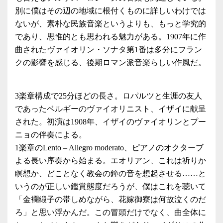
別に僕はその辺の地域に根付くものに詳しいわけでは
ないが、素朴な民族音楽というよりも、もっと学究的
であり、思惟的とも思われる魅力がある。1907年に作
曲されたヴァイオリン・ソナタ第1番は多分にフラン
クの影響を感じる、後期ロマン派音楽らしい作風だ。
3楽章構成で25分ほどの長さ。ロパルツと生涯の友人
であったベルギーのヴァイオリニスト、イザイに献呈
された。初演は1908年、イザイのヴァイオリンとプー
ニョの伴奏による。
1楽章のLento – Allegro moderato、ピアノのオクターブ
よる長い序奏から始まる。エオリアン、これは祈りか
瞑想か、どことなく教会の鐘の音を想起させる……と
いうのが正しい鑑賞態度だろうが、僕はこれを聴いて
「金襴緞子の帯しめながら、花嫁御寮は何故泣くのだ
ろ」と思い浮かんだ。この冒頭だけでなく、曲全体に