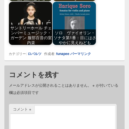
サントリーホール チェ
ンバーミュージック・
ソロ ヴァイオリン・
ガーデン 服部百音の室
ソナタ第1番：目にはさ
内楽
やかに見えねども
カテゴリー:
ロパルツ
作成者:
funapee
パーマリンク
コメントを残す
メールアドレスが公開されることはありません。
※
が付いている
欄は必須項目です
コメント
※