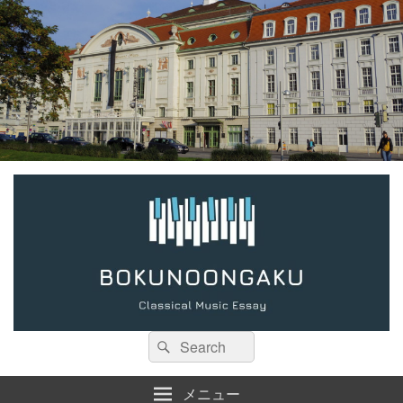
検
検
索:
索
メニュー