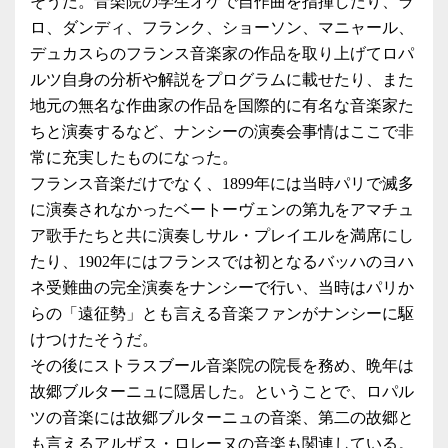
そうだ。音楽院の学生オケで自作曲を指揮したり、ラ
ロ、ダンディ、フランク、ショーソン、マニャール、
デュカスらのフランス音楽家の作品を取り上げてロパ
ルツ自身の分析や解説をプログラムに載せたり、また
地元の無名な作曲家の作品を国際的に有名な音楽家た
ちと演奏するなど、ナンシーの演奏会事情はここで非
常に充実したものになった。
フランス音楽だけでなく、1899年には当時パリで滅多
に演奏されなかったベートーヴェンの第九をアマチュ
ア歌手たちと共に演奏しサル・プレイエルを満席にし
たり、1902年にはフランスでは初となるバッハのヨハ
ネ受難曲の完全演奏をナンシーで行い、当時はパリか
らの「遠征勢」とも言える音楽ファンがナンシーに駆
けつけたそうだ。
その後にストラスブール音楽院の院長を務め、晩年は
故郷ブルターニュに隠居した。ということで、ロパル
ツの音楽には故郷ブルターニュの音楽、第二の故郷と
も言えるアルザス・ロレーヌの音楽も関連している。