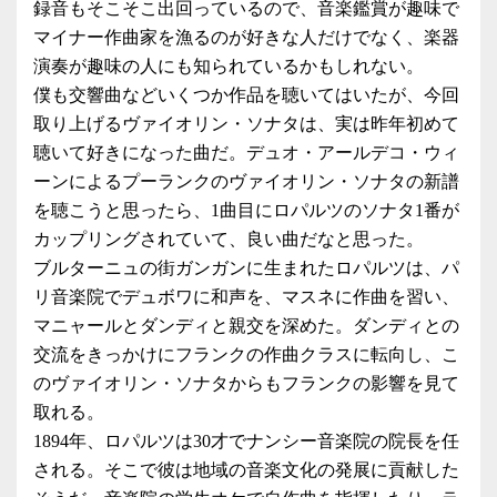
録音もそこそこ出回っているので、音楽鑑賞が趣味で
マイナー作曲家を漁るのが好きな人だけでなく、楽器
演奏が趣味の人にも知られているかもしれない。
僕も交響曲などいくつか作品を聴いてはいたが、今回
取り上げるヴァイオリン・ソナタは、実は昨年初めて
聴いて好きになった曲だ。デュオ・アールデコ・ウィ
ーンによるプーランクのヴァイオリン・ソナタの新譜
を聴こうと思ったら、1曲目にロパルツのソナタ1番が
カップリングされていて、良い曲だなと思った。
ブルターニュの街ガンガンに生まれたロパルツは、パ
リ音楽院でデュボワに和声を、マスネに作曲を習い、
マニャールとダンディと親交を深めた。ダンディとの
交流をきっかけにフランクの作曲クラスに転向し、こ
のヴァイオリン・ソナタからもフランクの影響を見て
取れる。
1894年、ロパルツは30才でナンシー音楽院の院長を任
される。そこで彼は地域の音楽文化の発展に貢献した