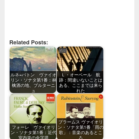
Related Posts:
ルネ=バトン ヴァイオ
Ｌ・オーベール 航
リン・ソナタ第1番：林
跡：間違いないことは
檎酒の地、ブルターニ
ある、ここまでは来ら
ュ
れた
ブラームス ヴァイオリ
フォーレ ヴァイオリ
ン・ソナタ第1番「雨の
ン・ソナタ第1番：近代
歌」：音楽のあるとこ
室内楽の金字塔
ろ