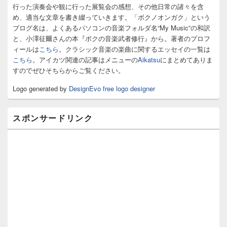
バ
行った演奏会や観に行った展覧会の感想、その他日常の諸々を含
ー
め、適当な文章を書き綴っていきます。「ボクノオンガク」という
ウ
ィ
ブログ名は、よくあるパソコンの音楽フォルダ名“My Music”の和訳
ジ
と、小澤征爾さんの本『ボクの音楽武者修行』から。著者のプロフ
ェ
ィールは
こちら
。クラシック音楽の楽曲に関するエッセイの一覧は
ッ
こちら
。アイカツ関連の記事はメニューの
Aikatsu
にまとめてありま
ト
すのでぜひそちらからご覧ください。
エ
リ
Logo generated by
DesignEvo free logo designer
ア
スポンサードリンク