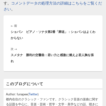
す。
コメントデータの処理方法の詳細はこちらをご覧くだ
さい
。
投
稿
前
←
前
ナ
ショパン ピアノ・ソナタ第2番「葬送」：ショパンはよくわ
の
ビ
からない
投
ゲ
稿:
ー
次
次
→
シ
スメタナ 勝利の交響曲：若い力と感激に燃えよ若人胸を張
の
ョ
れ
投
ン
稿:
メ
このブログについて
イ
ン
サ
Author: funapee(
Twitter
)
イ
都内在住のクラシック・ファンです。クラシック音楽の楽曲に関す
ド
る話題を中心に、音楽・芸術・哲学・文学・美学などの話、聴きに