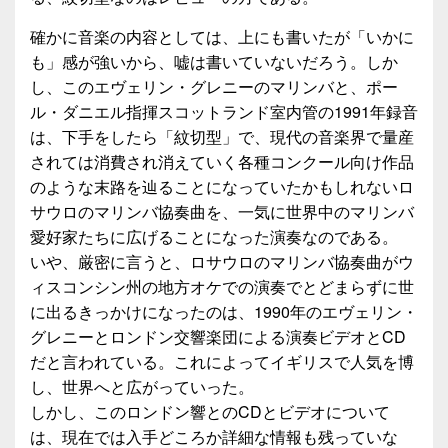
確かに音楽の内容としては、上にも書いたが「いかに
も」感が強いから、嘘は書いていないだろう。しか
し、このエヴェリン・グレニーのマリンバと、ポー
ル・ダニエル指揮スコットランド室内管の1991年録音
は、下手をしたら「紋切型」で、現代の音楽界で量産
されては消費され消えていく各種コンクール向け作品
のような末路を辿ることになっていたかもしれないロ
サウロのマリンバ協奏曲を、一気に世界中のマリンバ
愛好家たちに広げることになった演奏なのである。
いや、厳密に言うと、ロサウロのマリンバ協奏曲がウ
ィスコンシン州の地方オケでの演奏でとどまらずに世
に出るきっかけになったのは、1990年のエヴェリン・
グレニーとロンドン交響楽団による演奏ビデオとCD
だと言われている。これによってイギリスで人気を博
し、世界へと広がっていった。
しかし、このロンドン響とのCDとビデオについて
は、現在では入手どころか詳細な情報も残っていな