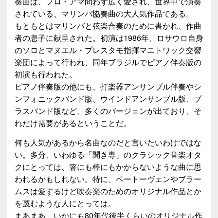
奏曲は、プロ・アマ問わず広く愛され、世界中で演奏
されている、マリンバ協奏曲の大人気作品である。
もともとはマリンバと弦楽合奏のために書かれ、作曲
者の息子に献呈された。初演は1986年、ロサウロ自身
のソロとマヌエル・プレスタモ指揮マニトワック交響
楽団によって行われ、同年ブラジルでピアノ伴奏版の
初演も行われた。
ピアノ伴奏版の他にも、打楽器アンサンブル伴奏やシ
ンフォニックバンド版、ウインドアンサンブル版、ブ
ラスバンド版など、多くのバージョンが出ており、そ
れだけ需要があるということだ。
何も人気があるから名曲なのだと言いたいわけではな
い。多分、いわゆる「聞き専」のクラシック音楽オタ
クにとっては、箸にも棒にもかからないような曲に思
われるかもしれない。特に、ベートーヴェンやブラー
ムスは愛するけど吹奏楽のためのオリジナル作品とか
を蔑むような人にとっては。
まあまあ、いかにも80年代後半くらいのオリジナル作