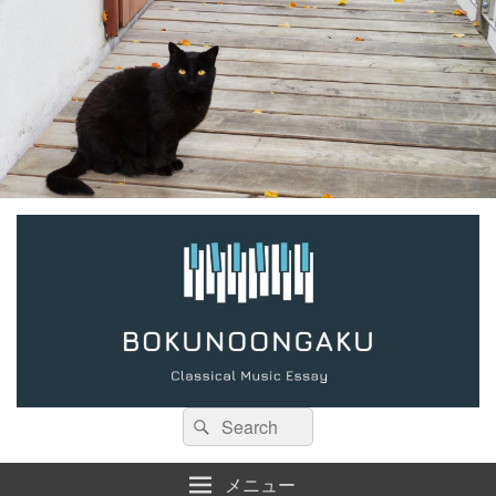
検
検
索:
索
メニュー