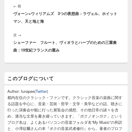
稿
前
←
前
ナ
ヴォーン=ウィリアムズ 3つの夜想曲：ラヴェル、ホイット
の
ビ
マン、天と地と海
投
ゲ
稿:
ー
次
次
→
シ
シェーファー フルート、ヴィオラとハープのための三重奏
の
ョ
曲：19世紀フランスの重み
投
ン
稿:
メ
このブログについて
イ
ン
サ
Author: funapee(
Twitter
)
イ
都内在住のクラシック・ファンです。クラシック音楽の楽曲に関す
ド
る話題を中心に、音楽・芸術・哲学・文学・美学などの話、聴きに
バ
行った演奏会や観に行った展覧会の感想、その他日常の諸々を含
ー
め、適当な文章を書き綴っていきます。「ボクノオンガク」という
ウ
ィ
ブログ名は、よくあるパソコンの音楽フォルダ名“My Music”の和訳
ジ
と、小澤征爾さんの本『ボクの音楽武者修行』から。著者のプロフ