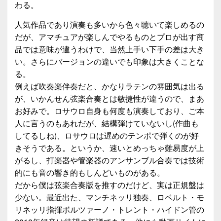
わる。
人気作品であり演奏も多いから色々聴いて楽しめるの
だが、アマチュアが楽しんでやるものとプロが出す商
品では意味が違うわけで、当然上手い下手の差は大き
い。さらにバージョンの違いでも印象は大きくことな
る。
例えば吹奏楽伴奏だと、かなりラテンの雰囲気は出る
が、いかんせん弦楽合奏とは敏捷性が違うので、まあ
お好みで。ロサウロ自身も何度も演奏しており、ご本
人に言うのもあれだが、結構弾けていないし(作曲も
してるしね)、ロサウロは遅めのテンポで弾くのが好
きそうである。というか、速いとめっちゃ難易度が上
がるし、打楽器や管楽器のアンサンブル合奏では技術
的にも音の響き的もしんどいものがある。
だから僕は弦楽合奏版を推すのだけど、実は正規盤は
少ない。最近出た、マンチネッリ独奏、ロベルト・モ
リネッリ指揮ボルツァーノ・トレント・ハイドン管の