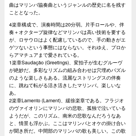
曲はマリンバ協奏曲というジャンルの歴史に名を残す
こととなった。
4楽章構成で、演奏時間は20分弱。片手ロールや、伴
奏＋オクターブ旋律などマリンバは高い技術を要する
が、ロサウロはよく配慮しているので、手の動きがエ
ゲツないという事態にはならない。それゆえ、プロか
らアマチュアまで愛されている。
1楽章Saudação (Greetings)、変拍子が生むグルーヴ
が絶妙だ。多彩なリズムの組み合わせは穴埋めパズル
のような楽しさもある。流麗なストリングスの伴奏
に、跳ねて転がる活き活きしたマリンバ。楽しいな
あ。
2楽章Lamento (Lament)、緩徐楽章である。フラジオ
のヴァイオリンにマリンバの悲歌、孤独で泣いている
ようだが、このリズム、南米の悲歌なんだろうなあ
と、情景も浮かぶ。ここはマリンバとオケの掛け合い
が聞き所だ。中間部のマリンバの歌も美しい。この歌