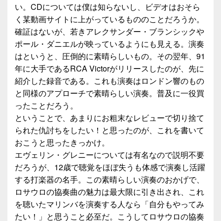
い。CDについては僕は知らないし、ビデオはおそら
く某動画サイトに上がっているもののことだろうか。
確証はないが、若きアレクサンダー・ブランシックや
ポール・ダニエルが映っているようにも見える。演奏
はというと、圧倒的に素晴らしいもの。その翌年、91
年に大手であるRCA Victorがリリースしたのが、先に
紹介した録音である。これも演奏はロンドン響のもの
と同様のアプローチで素晴らしい演奏。普及に一役買
ったことだろう。
ということで、あまりにお粗末なレビューで切り捨て
られた仇討ちをしたい！と思ったのが、これを書いて
おこうと思ったきっかけ。
エヴェリン・グレニーについては有名なので説明不要
だろうが、12歳で聴覚をほぼ失うも体感で演奏し活躍
する打楽器の名手。この素晴らしい演奏のおかげで、
ロサウロの協奏曲の魅力は最大限に引き出され、これ
を聴いたマリンバを演奏する人なら「自分もやってみ
たい！」と思うこと必至だ。こうしてロサウロの協奏