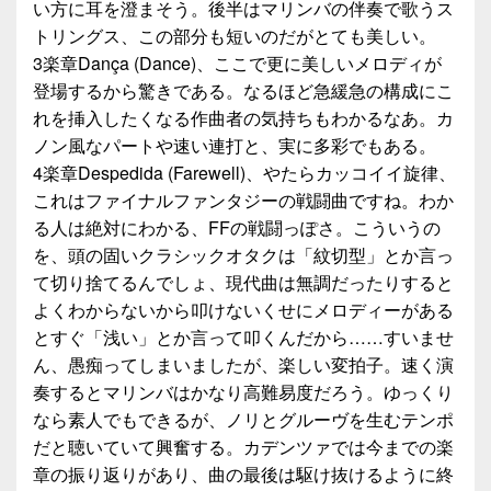
い方に耳を澄まそう。後半はマリンバの伴奏で歌うス
トリングス、この部分も短いのだがとても美しい。
3楽章Dança (Dance)、ここで更に美しいメロディが
登場するから驚きである。なるほど急緩急の構成にこ
れを挿入したくなる作曲者の気持ちもわかるなあ。カ
ノン風なパートや速い連打と、実に多彩でもある。
4楽章Despedida (Farewell)、やたらカッコイイ旋律、
これはファイナルファンタジーの戦闘曲ですね。わか
る人は絶対にわかる、FFの戦闘っぽさ。こういうの
を、頭の固いクラシックオタクは「紋切型」とか言っ
て切り捨てるんでしょ、現代曲は無調だったりすると
よくわからないから叩けないくせにメロディーがある
とすぐ「浅い」とか言って叩くんだから……すいませ
ん、愚痴ってしまいましたが、楽しい変拍子。速く演
奏するとマリンバはかなり高難易度だろう。ゆっくり
なら素人でもできるが、ノリとグルーヴを生むテンポ
だと聴いていて興奮する。カデンツァでは今までの楽
章の振り返りがあり、曲の最後は駆け抜けるように終