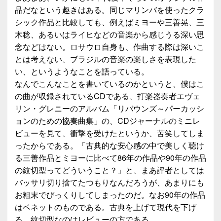
品だなという趣きはある。同じマリンバを使ったクラ
シック作品と比較しても、例えばミヨーや三善晃、三
木稔、あるいはライヒなどの音楽から感じうる深い思
念などはない。ロサウロ自身も、作曲する際は深いこ
とは考えない、ブラジルの音楽の楽しさを表現した
い、というようなことを語っている。
なんでこんなことを書いているのかというと、僕はこ
の曲が収録されているCDである、打楽器奏者エヴェ
リン・グレニーのアルバム「リバウンズ～パーカッシ
ョンのための協奏曲集」の、CDジャーナルのミニレ
ビューを見て、衝撃を受けたというか、苦笑してしま
ったからである。「古典的な安心感の中で美しく聴け
る三善作品とミヨーに比べて86年の作品や90年の作品
の紋切型ってどういうこと？」と、まあ評者としては
バッサリ切り捨てたつもりなんだろうが、あまりにも
お粗末でびっくりしてしまったのだ。なお90年の作品
はベネットのものである。古典を上げて現代を下げ
る、紋切型なのはレビューの方である。