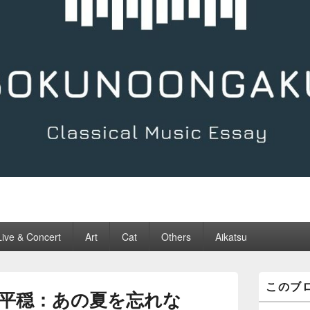
Live & Concert
Art
Cat
Others
Aikatsu
メ
このブ
イ
平穏：あの夏を忘れな
ン