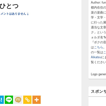
サ
Author: fu
ひとつ
イ
都内在住
ド
楽の楽曲
コメントはありません ↓
バ
学・文学
ー
に行った
ウ
ィ
適当な文
ジ
ク」とい
ェ
ォルダ名“M
ッ
『ボクの
ト
は
こちら
エ
の一覧は
リ
ア
Aikatsu
に
覧くださ
Logo gene
スポン