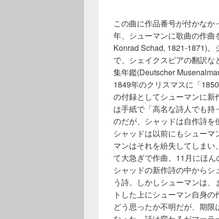
この曲に作品番号が付かなかっ
年、シューマンに歌曲の作曲を依
Konrad Schad, 1821
で、シェイクスピアの翻訳な
集年鑑(Deutscher Muse
1849年のクリスマスに「1
の付録としてシューマンに新
は手紙で「高名な詩人でも持
のだが、シャッドは自作詩を
シャッドは以前にもシューマ
マンはそれを紛失してしまい
て大急ぎで作曲。11月にほ
シャッドの新作詩の中からシュー
う詩。しかしシューマンは、
トした上にシューマン自身の
どう思ったか不明だが、期限
なった。話は変わるがマーラ