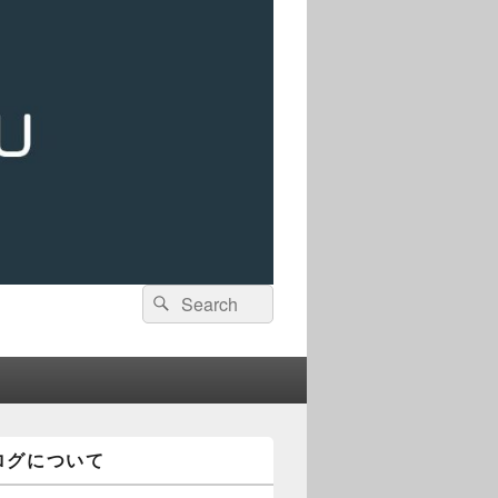
検
検
索:
索
ログについて