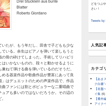
Drei Stucklein aus bunte
どをつぶ
Blatter
さい！
Roberto Giordano
Tweets by
人気記
ていたが、もう年だし、田舎で子どもも少な
している。余生はピアノを弾いて楽しもうと
指の骨の砕けてしまった。手術してリハビリ
とはいかないものの、段々と動かせるように
カテゴ
も兼ねて弾ける曲を弾いているのだそうだ。
しめる器楽作品や歌曲作品が豊富にあって良
【あま
穏」はデュエットのための声楽作品で、作品
ク白書”
歌曲ファンには割とポピュラーな二重唱曲で
【名盤
チュアも多いのではないだろうか。その辺の
イ集
(6)
ど。
【番外
アイク