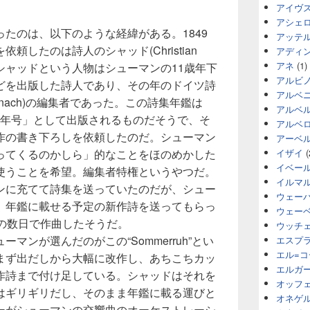
アイヴ
アシェ
たのは、以下のような経緯がある。1849
アッテ
頼したのは詩人のシャッド(Christian
アディ
アネ
(1)
-1871)。シャッドという人物はシューマンの11歳年下
アルビ
どを出版した詩人であり、その年のドイツ詩
アルベ
nalmanach)の編集者であった。この詩集年鑑は
アルベ
850年号」として出版されるものだそうで、そ
アルベ
作の書き下ろしを依頼したのだ。シューマン
アーベ
ってくるのかしら」的なことをほのめかした
イザイ
(
イベー
使うことを希望。編集者特権というやつだ。
イルマ
ンに充てて詩集を送っていたのだが、シュー
ウェー
、年鑑に載せる予定の新作詩を送ってもらっ
ウェー
んの数日で作曲したそうだ。
ウッチ
マンが選んだのがこの“Sommerruh”とい
エスプ
エル=
まず出だしから大幅に改作し、あちこちカッ
エルガ
作詩まで付け足している。シャッドはそれを
オッフ
はギリギリだし、そのまま年鑑に載る運びと
オネゲ
ーがシューマンの交響曲のオーケストレーシ