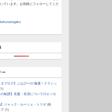
やいています。お気軽にフォローしてくだ
 bokunoongaku
事
リー
スタブログ】ふなぴーの“厳選！クラシッ
(1)
への勧誘】名盤・名演についてのエッセ
編】ジャック・ルーシェ・トリオ
(8)
ベア
(1)