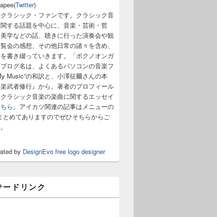
napee(
Twitter
)
のクラシック・ファンです。クラシック音
に関する話題を中心に、音楽・芸術・哲
・美学などの話、聴きに行った演奏会や観
展覧会の感想、その他日常の諸々を含め、
章を書き綴っていきます。「ボクノオンガ
うブログ名は、よくあるパソコンの音楽フ
y Music”の和訳と、小澤征爾さんの本
音楽武者修行』から。著者のプロフィール
。クラシック音楽の楽曲に関するエッセイ
こちら
。アイカツ関連の記事はメニューの
まとめてありますのでぜひそちらからご
い。
rated by
DesignEvo free logo designer
サードリンク