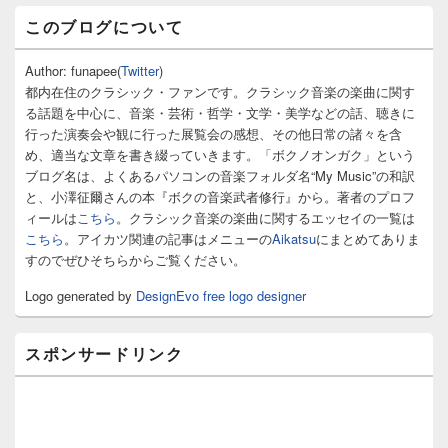
メ
このブログについて
イ
ン
サ
Author: funapee(
Twitter
)
イ
都内在住のクラシック・ファンです。クラシック音楽の楽曲に関す
ド
る話題を中心に、音楽・芸術・哲学・文学・美学などの話、聴きに
バ
行った演奏会や観に行った展覧会の感想、その他日常の諸々を含
ー
め、適当な文章を書き綴っていきます。「ボクノオンガク」という
ウ
ィ
ブログ名は、よくあるパソコンの音楽フォルダ名“My Music”の和訳
ジ
と、小澤征爾さんの本『ボクの音楽武者修行』から。著者のプロフ
ェ
ィールは
こちら
。クラシック音楽の楽曲に関するエッセイの一覧は
ッ
こちら
。アイカツ関連の記事はメニューの
Aikatsu
にまとめてありま
ト
すのでぜひそちらからご覧ください。
エ
リ
Logo generated by
DesignEvo free logo designer
ア
スポンサードリンク