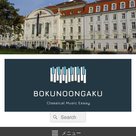
検
検
索:
索
メニュー