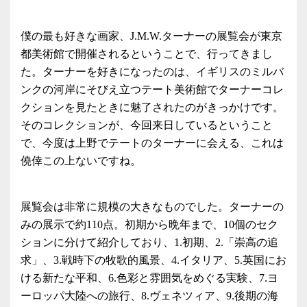
僕の最も好きな画家、J.M.W.ターナーの展覧会が東京
都美術館で開催されるということで、行ってきまし
た。ターナーを好きになったのは、イギリスのミルバ
ンクの河岸にそびえ立つテート美術館でターナーコレ
クションを見たときに魅了されたのがきっかけです。
そのコレクションが、今回来日しているということ
で、今度は上野でテートのターナーに会える、これは
僥倖この上ないですね。
展覧会は非常に規模の大きなものでした。ターナーの
みの展示で約110点。初期から晩年まで、10個のセク
ションに分けて紹介しており、1.初期、2.「崇高の追
求」、3.戦時下の牧歌的風景、4.イタリア、5.英国にお
ける新たな平和、6.色彩と雰囲気をめぐる実験、7.ヨ
ーロッパ大陸への旅行、8.ヴェネツィア、9.後期の海