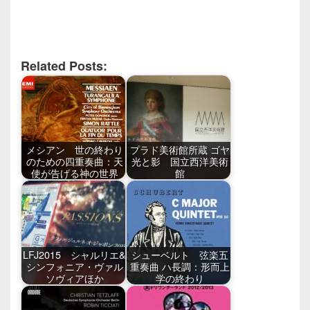
Related Posts:
メシアン 世の終わり
プラド美術館所蔵 ゴヤ
のための四重奏曲：天
光と影 国立西洋美術
使が告げる神の世界
館
LFJ2015 シャルリエ&
シューベルト 弦楽五
シンフォニア・ヴァル
重奏曲 ハ長調：形而上
ソヴィアほか
学の終わり