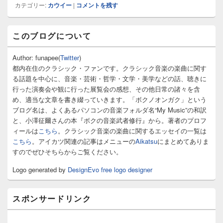
カテゴリー:
カウイー
|
コメントを残す
メ
このブログについて
イ
ン
サ
Author: funapee(
Twitter
)
イ
都内在住のクラシック・ファンです。クラシック音楽の楽曲に関す
ド
る話題を中心に、音楽・芸術・哲学・文学・美学などの話、聴きに
バ
行った演奏会や観に行った展覧会の感想、その他日常の諸々を含
ー
め、適当な文章を書き綴っていきます。「ボクノオンガク」という
ウ
ィ
ブログ名は、よくあるパソコンの音楽フォルダ名“My Music”の和訳
ジ
と、小澤征爾さんの本『ボクの音楽武者修行』から。著者のプロフ
ェ
ィールは
こちら
。クラシック音楽の楽曲に関するエッセイの一覧は
ッ
こちら
。アイカツ関連の記事はメニューの
Aikatsu
にまとめてありま
ト
すのでぜひそちらからご覧ください。
エ
リ
Logo generated by
DesignEvo free logo designer
ア
スポンサードリンク