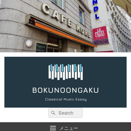
検
検
索:
索
メニュー