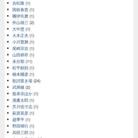
吉松隆
(1)
国枝春恵
(1)
團伊玖磨
(1)
外山雄三
(2)
大中恩
(1)
大木正夫
(1)
小川寛興
(1)
尾崎宗吉
(1)
山田耕筰
(1)
未分類
(11)
松平頼則
(1)
橋本國彦
(1)
歌詞置き場
(24)
武満徹
(2)
殷承宗ほか
(1)
瀧廉太郎
(1)
芥川也寸志
(1)
萩原英彦
(1)
趙季平
(1)
野田暉行
(1)
高田三郎
(1)