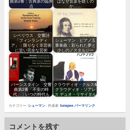
曲第2番：古典派の臨界
はなぜ音楽を聴くの
点
か……
シベリウス 交響詩
「フィンランディ
シューマン ピアノ五
ア」：限りなく非芸術
重奏曲：彩られた夢と
に近い完全な芸術
少しのノスタルジー
バーンスタイン 交響
クラウディオ・クルス&
曲第2番「不安の時
クラウディオ・ソアレ
代」：いつの時代も
ス デュオ・リサイタル
カテゴリー:
シューマン
作成者:
funapee
パーマリンク
コメントを残す