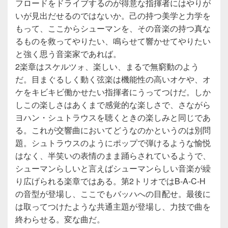
フロードをドライブするのが得意な指揮者にはやりが
いが見出だせるのではないか。己の持つ美学と力学を
もって、ここからシューマンを、その音楽の持つ真な
るものを救ってやりたい、鳴らせて響かせてやりたい
と強く思う音楽家であれば。
2楽章はスケルツォ、楽しい、まるで無窮動のよう
だ。目まぐるしく動く弦楽は機能性の高いオケや、オ
ケをキビキビ働かせたい指揮者にうってつけだ。しか
しこの楽しさはあくまで感覚的な楽しさで、さながら
ヨハン・シュトラウスを聴くときの楽しみと同じであ
る。これが交響曲においてどうなのかというのは別問
題。シュトラウスのようにポップで弾けるような愉悦
はなく、半笑いの表情のまま踊らされているようで、
シューマンらしいと言えばシューマンらしい音楽が繰
り広げられる楽章ではある。第2トリオではB-A-C-H
の音型が登場し、ここでもバッハへの目配せ。最後に
は取ってつけたような共通主題が登場し、力技で曲を
終わらせる。変な曲だ。