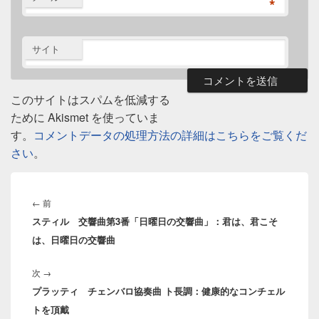
*
サイト
このサイトはスパムを低減する
ために Akismet を使っていま
す。
コメントデータの処理方法の詳細はこちらをご覧くだ
さい
。
投
稿
前
←
前
ナ
スティル 交響曲第3番「日曜日の交響曲」：君は、君こそ
の
ビ
は、日曜日の交響曲
投
ゲ
稿:
ー
次
次
→
シ
プラッティ チェンバロ協奏曲 ト長調：健康的なコンチェル
の
ョ
トを頂戴
投
ン