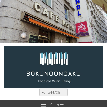
検
検
索:
索
メニュー