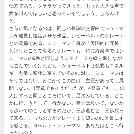
仕方である。クララだってきっと、もっと大きな声で
愛を叫んでほしいと思っているでしょう、しらんけ
ど。
さらに気になるのは、同じハ長調の交響曲でシューマ
ンが発見し復活させた作品、シューベルトのグレート
との関係である。シューマン自身が「天国的に冗長」
と評したことで有名なグレートも、特に終楽章ではシ
ューマンの2番と同じようにモチーフを繰り返しなが
ら進んでいくけれども、シューベルトは色彩もエネル
ギーも常に変化に富んでいるのに対し、シューマンは
そうではない。とにかくこの曲は、主題があっても展
開しない。1楽章でもそうだったが、4楽章でも、この
人はずっと同じところにいて、足踏みしている。どこ
かに行こうとして、行かない。幸せは歩いてこないか
ら歩いてゆこうとするのだが、三歩進むと、三歩戻っ
て来る。こっちの方がグレートより短いのに冗長にす
ら感じる。ロベルト・シューマン、あなたはどこへ行
きたいの？