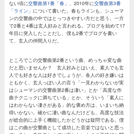
ない頃に
交響曲第1番「春」
、2010年に
交響曲第3番
「ライン」
について書いた。春もラインも、シューマ
ンの交響曲の中ではとっつきやすい方だと思う。一方
で2番と4番は玄人好みと言われる。ブログを始めて17
年目に突入したことだし、僕も2番でブログを書い
て、玄人の仲間入りだ。
ところでこの交響曲第2番という曲、めっちゃ変な曲
だと思いませんか？ 玄人好みとはいえ、素人でも玄
人でも好きな人は好きでしょうが、各人の好き嫌いは
ともかく、玄人っぽい人の言う「一見わからないが実
はシューマンの交響曲第2番は凄い」とか「高度な作
曲テクニックに満ちている」とか、そういう「素人に
はわからない凄さがある」的な褒め方は、いまいち納
得いかない。確かに凄い曲なんだけども、高度な技法
が総合的に上手く機能したかどうかは疑問である。僕
はこの曲が交響曲として成功した音楽ではないと思っ