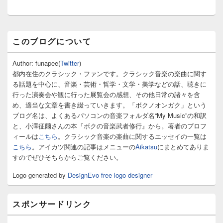
稿:
メ
このブログについて
イ
ン
サ
Author: funapee(
Twitter
)
イ
都内在住のクラシック・ファンです。クラシック音楽の楽曲に関す
ド
る話題を中心に、音楽・芸術・哲学・文学・美学などの話、聴きに
バ
行った演奏会や観に行った展覧会の感想、その他日常の諸々を含
ー
め、適当な文章を書き綴っていきます。「ボクノオンガク」という
ウ
ィ
ブログ名は、よくあるパソコンの音楽フォルダ名“My Music”の和訳
ジ
と、小澤征爾さんの本『ボクの音楽武者修行』から。著者のプロフ
ェ
ィールは
こちら
。クラシック音楽の楽曲に関するエッセイの一覧は
ッ
こちら
。アイカツ関連の記事はメニューの
Aikatsu
にまとめてありま
ト
すのでぜひそちらからご覧ください。
エ
リ
Logo generated by
DesignEvo free logo designer
ア
スポンサードリンク