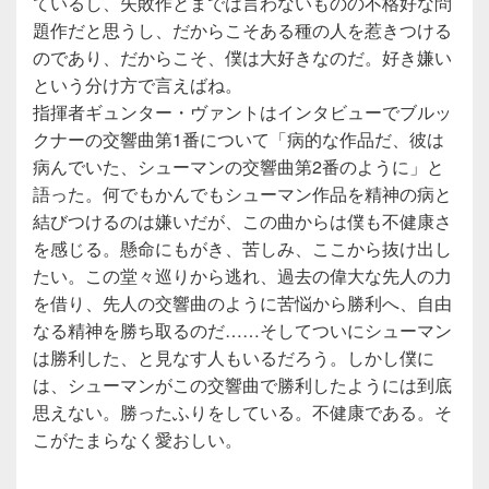
ているし、失敗作とまでは言わないものの不格好な問
題作だと思うし、だからこそある種の人を惹きつける
のであり、だからこそ、僕は大好きなのだ。好き嫌い
という分け方で言えばね。
指揮者ギュンター・ヴァントはインタビューでブルッ
クナーの交響曲第1番について「病的な作品だ、彼は
病んでいた、シューマンの交響曲第2番のように」と
語った。何でもかんでもシューマン作品を精神の病と
結びつけるのは嫌いだが、この曲からは僕も不健康さ
を感じる。懸命にもがき、苦しみ、ここから抜け出し
たい。この堂々巡りから逃れ、過去の偉大な先人の力
を借り、先人の交響曲のように苦悩から勝利へ、自由
なる精神を勝ち取るのだ……そしてついにシューマン
は勝利した、と見なす人もいるだろう。しかし僕に
は、シューマンがこの交響曲で勝利したようには到底
思えない。勝ったふりをしている。不健康である。そ
こがたまらなく愛おしい。