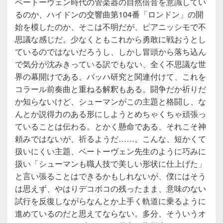
ベートーヴェン時代の管楽器の自然倍音を意識してい
るのか、ハイドンの交響曲第104番「ロンドン」の開
始を模したのか、そこは不明だが、ピアニッシモで不
思議な感じだ。少なくともこれから勇敢に戦おうとし
ているのではないだろうし、しかし冒頭から落ち込ん
で気分が沈みきっている訳でもない、全く不思議な世
界の幕開けである。バッハ研究と関連付けて、これを
コラール前奏曲と重ねる解釈もある。闘争だか祈りだ
か知らないけど、シューマンがこの主題と格闘し、な
んとか説得力のある形にしようとめちゃくちゃ頑張っ
ていることは伝わる。とかく懸命である、それこそ神
頼みではないが、祈るようだ……。こんな、短かくて
扱いにくい主題、ベートーヴェン先生のように巧みに
扱い「シューマンも職人技で美しい形状に仕上げた」
と言い張ることはできるかもしれないが、僕にはそう
は思えず、やはりデコボコの残ったまま、意味のない
試行を反復しながらなんとか上手く軌道に乗るように
進めているのだと思えてならない。多分、そういうオ