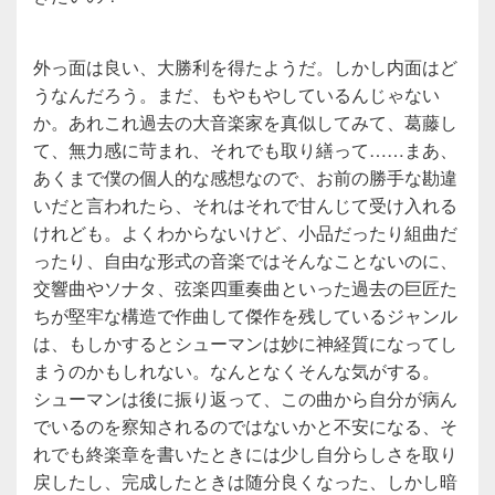
外っ面は良い、大勝利を得たようだ。しかし内面はど
うなんだろう。まだ、もやもやしているんじゃない
か。あれこれ過去の大音楽家を真似してみて、葛藤し
て、無力感に苛まれ、それでも取り繕って……まあ、
あくまで僕の個人的な感想なので、お前の勝手な勘違
いだと言われたら、それはそれで甘んじて受け入れる
けれども。よくわからないけど、小品だったり組曲だ
ったり、自由な形式の音楽ではそんなことないのに、
交響曲やソナタ、弦楽四重奏曲といった過去の巨匠た
ちが堅牢な構造で作曲して傑作を残しているジャンル
は、もしかするとシューマンは妙に神経質になってし
まうのかもしれない。なんとなくそんな気がする。
シューマンは後に振り返って、この曲から自分が病ん
でいるのを察知されるのではないかと不安になる、そ
れでも終楽章を書いたときには少し自分らしさを取り
戻したし、完成したときは随分良くなった、しかし暗