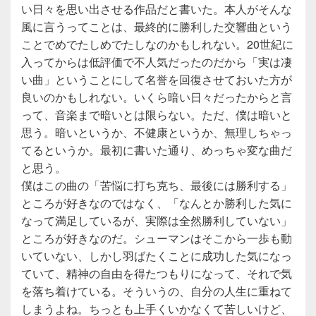
い日々を思い出させる作品だと書いた。本人がそんな
風に言うってことは、最終的に勝利した交響曲という
ことでめでたしめでたしなのかもしれない。20世紀に
入ってからは低評価で不人気だったのだから「実は凄
い曲」ということにして名誉を回復させておいた方が
良いのかもしれない。いくら暗い日々だったからと言
って、音楽まで暗いとは限らない。ただ、僕は暗いと
思う。暗いというか、不健康というか、無理しちゃっ
てるというか。最初に書いた通り、めっちゃ変な曲だ
と思う。
僕はこの曲の「苦悩に打ち克ち、最後には勝利する」
ところが好きなのではなく、「なんとか勝利した気に
なって満足しているが、実際は全然勝利していない」
ところが好きなのだ。シューマンはそこから一歩も動
いていない、しかし羽ばたくことに成功した気になっ
ていて、精神の自由を得たつもりになって、それで気
を落ち着けている。そういうの、自分の人生に重ねて
しまうよね。ちっとも上手くいかなくて苦しいけど、