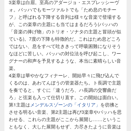
3楽章は白眉。至高のアダージョ・エスプレッシーヴ
ォ。バッハでもモーツァルトでも「ため息のモチー
フ」と呼ばれる下降する音列は様々な音楽で登場する
が、この楽章の主題にも当てはまるだろう(バッハの
「音楽の捧げ物」のトリオ・ソナタの主題と冒頭が似
ている)。7度の下降も特徴的だ。これはため息どころ
ではない、息をすべて吐ききって呼吸困難になりそう
なほどに苦しい。バッハの対位法を呼び起こし、ワー
グナーの和声を予見するような、本当に素晴らしい音
楽。
4楽章は華やかなフィナーレ、開始早々に飛び込んで
くるのは、あわてんぼうの管楽器たち。ト長調で主題
を奏でると、すぐに「違うだろ、ハ長調の交響曲だ
ろ」と弦楽も入って仕切り直す。この開始は面白い。
第1主題は
メンデルスゾーンの「イタリア」
を彷彿と
させる明るい音楽、第2主題は再び3楽章やバッハを思
わせる、これらの主題がここから展開し……というこ
ともなく、大した展開もせず、力尽きたように音楽は