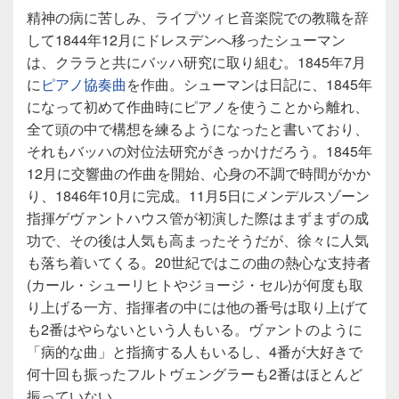
精神の病に苦しみ、ライプツィヒ音楽院での教職を辞
して1844年12月にドレスデンへ移ったシューマン
は、クララと共にバッハ研究に取り組む。1845年7月
に
ピアノ協奏曲
を作曲。シューマンは日記に、1845年
になって初めて作曲時にピアノを使うことから離れ、
全て頭の中で構想を練るようになったと書いており、
それもバッハの対位法研究がきっかけだろう。1845年
12月に交響曲の作曲を開始、心身の不調で時間がかか
り、1846年10月に完成。11月5日にメンデルスゾーン
指揮ゲヴァントハウス管が初演した際はまずまずの成
功で、その後は人気も高まったそうだが、徐々に人気
も落ち着いてくる。20世紀ではこの曲の熱心な支持者
(カール・シューリヒトやジョージ・セル)が何度も取
り上げる一方、指揮者の中には他の番号は取り上げて
も2番はやらないという人もいる。ヴァントのように
「病的な曲」と指摘する人もいるし、4番が大好きで
何十回も振ったフルトヴェングラーも2番はほとんど
振っていない。