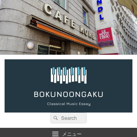
検
検
索:
索
メニュー