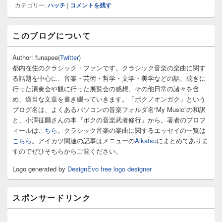
カテゴリー:
ハッチ
|
コメントを残す
メ
このブログについて
イ
ン
サ
Author: funapee(
Twitter
)
イ
都内在住のクラシック・ファンです。クラシック音楽の楽曲に関す
ド
る話題を中心に、音楽・芸術・哲学・文学・美学などの話、聴きに
バ
行った演奏会や観に行った展覧会の感想、その他日常の諸々を含
ー
め、適当な文章を書き綴っていきます。「ボクノオンガク」という
ウ
ィ
ブログ名は、よくあるパソコンの音楽フォルダ名“My Music”の和訳
ジ
と、小澤征爾さんの本『ボクの音楽武者修行』から。著者のプロフ
ェ
ィールは
こちら
。クラシック音楽の楽曲に関するエッセイの一覧は
ッ
こちら
。アイカツ関連の記事はメニューの
Aikatsu
にまとめてありま
ト
すのでぜひそちらからご覧ください。
エ
リ
Logo generated by
DesignEvo free logo designer
ア
スポンサードリンク