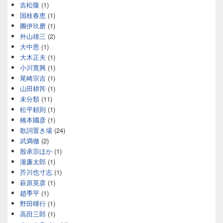
吉松隆
(1)
国枝春恵
(1)
團伊玖磨
(1)
外山雄三
(2)
大中恩
(1)
大木正夫
(1)
小川寛興
(1)
尾崎宗吉
(1)
山田耕筰
(1)
未分類
(11)
松平頼則
(1)
橋本國彦
(1)
歌詞置き場
(24)
武満徹
(2)
殷承宗ほか
(1)
瀧廉太郎
(1)
芥川也寸志
(1)
萩原英彦
(1)
趙季平
(1)
野田暉行
(1)
高田三郎
(1)