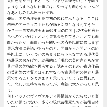
芸術思想が欲するところ、つまり音楽そのものを問う
ようなつまらない仕事には、やっぱり向かなかいんだ
なあとしみじみ思った次第。
先日、国立西洋美術館で初の現代展示となる「ここは
未来のアーティストたちが眠る部屋となりえてきた
か？――国立西洋美術館65年目の自問｜現代美術家た
ちへの問いかけ」という展覧会を見てきた。とても面
白かったが、面白かった問いへの応答以前に僕はまず
展示方法に異議があったのと、面白かった問いへの応
答以上に、いくつかのあまりにも下らなすぎる現代美
術展示のおかげで、結果的に「現代の美術家たちが古
典作品の美術館を再考する」試みそのものが古典作品
の美術館の本質とはそれすなわち古典芸術の保存と展
示であることをまざまざと示していたように思われ
た。悲しい気持ちもあったが、意義は大きかったと思
う。
何もハッチのヴィヴァルディ再構築がくだらないと言
いたい訳ではない。多くの現代芸術家たちが芸術自体