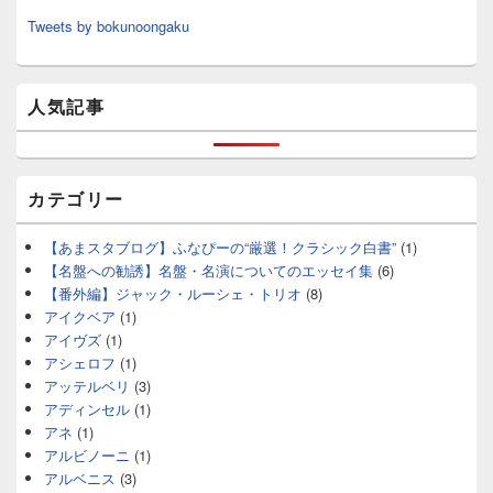
Tweets by bokunoongaku
人気記事
カテゴリー
【あまスタブログ】ふなぴーの“厳選！クラシック白書”
(1)
【名盤への勧誘】名盤・名演についてのエッセイ集
(6)
【番外編】ジャック・ルーシェ・トリオ
(8)
アイクベア
(1)
アイヴズ
(1)
アシェロフ
(1)
アッテルベリ
(3)
アディンセル
(1)
アネ
(1)
アルビノーニ
(1)
アルベニス
(3)