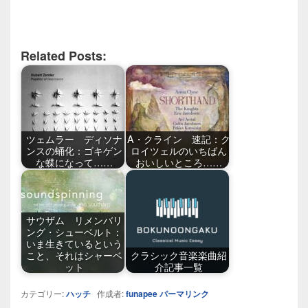
Related Posts:
ツェムラー ディソナ
A・クライン 速記：ク
ンスの蛹化：ゴキゲン
ロイツェルのいちばん
な蝶になって……
おいしいところ……
サウザム リメンバリ
ング・シューベルト：
いま生きているという
こと、それはシャーベ
クラシック音楽楽曲紹
ット
介記事一覧
カテゴリー:
ハッチ
作成者:
funapee
パーマリンク