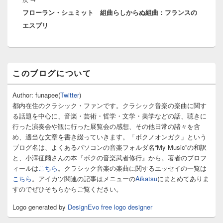
シ
フローラン・シュミット 組曲らしからぬ組曲：フランスの
の
ョ
エスプリ
投
ン
稿:
メ
このブログについて
イ
ン
サ
Author: funapee(
Twitter
)
イ
都内在住のクラシック・ファンです。クラシック音楽の楽曲に関す
ド
る話題を中心に、音楽・芸術・哲学・文学・美学などの話、聴きに
バ
行った演奏会や観に行った展覧会の感想、その他日常の諸々を含
ー
め、適当な文章を書き綴っていきます。「ボクノオンガク」という
ウ
ィ
ブログ名は、よくあるパソコンの音楽フォルダ名“My Music”の和訳
ジ
と、小澤征爾さんの本『ボクの音楽武者修行』から。著者のプロフ
ェ
ィールは
こちら
。クラシック音楽の楽曲に関するエッセイの一覧は
ッ
こちら
。アイカツ関連の記事はメニューの
Aikatsu
にまとめてありま
ト
すのでぜひそちらからご覧ください。
エ
リ
Logo generated by
DesignEvo free logo designer
ア