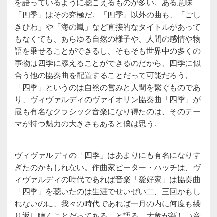
を語っているように聴こえるものが多い。ある意味
「四季」はその究極だ。「四季」以外の曲も、「ごし
きひわ」や「海の嵐」など直接的なタイトルがあって
もなくても、あらゆる自然の様子や、人間の感情や物
語を乗せることができるし、そもそも世界中の多くの
事物は四季に添えることができるのだから、四季に似
合う他の協奏曲を配置することだって可能だろう。
「四季」というのは自然の営みと人間を繋ぐものであ
り、ヴィヴァルディのヴァイオリン協奏曲「四季」が
最も有名なクラシック音楽になり得たのは、そのテー
マが持つ魅力の大きさもあると僕は思う。
ヴィヴァルディの「四季」はあまりにも有名になりす
ぎたのかもしれない。作曲家ピーター・ハッチは、ヴ
ィヴァルディの時代であれば音楽「愛好家」は協奏曲
「四季」を聴いたのは生涯でせいぜい二、三回かもし
れないのに、我々の時代であれば一月の内に何度も繰
り返し聴くことだってある、と語る。大衆が新しい音