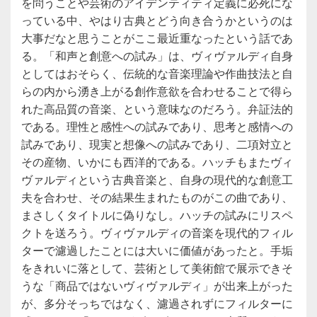
を問うことや芸術のアイデンティティ定義に必死にな
っている中、やはり古典とどう向き合うかというのは
大事だなと思うことがここ最近重なったという話であ
る。「和声と創意への試み」は、ヴィヴァルディ自身
としてはおそらく、伝統的な音楽理論や作曲技法と自
らの内から湧き上がる創作意欲を合わせることで得ら
れた高品質の音楽、という意味なのだろう。弁証法的
である。理性と感性への試みであり、思考と感情への
試みであり、現実と想像への試みであり、二項対立と
その産物、いかにも西洋的である。ハッチもまたヴィ
ヴァルディという古典音楽と、自身の現代的な創意工
夫を合わせ、その結果生まれたものがこの曲であり、
まさしくタイトルに偽りなし。ハッチの試みにリスペ
クトを送ろう。ヴィヴァルディの音楽を現代的フィル
ターで濾過したことには大いに価値があったと。手垢
をきれいに落として、芸術として美術館で展示できそ
うな「商品ではないヴィヴァルディ」が出来上がった
が、多分そっちではなく、濾過されずにフィルターに