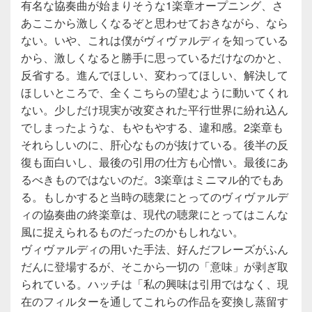
有名な協奏曲が始まりそうな1楽章オープニング、さ
あここから激しくなるぞと思わせておきながら、なら
ない。いや、これは僕がヴィヴァルディを知っている
から、激しくなると勝手に思っているだけなのかと、
反省する。進んでほしい、変わってほしい、解決して
ほしいところで、全くこちらの望むように動いてくれ
ない。少しだけ現実が改変された平行世界に紛れ込ん
でしまったような、もやもやする、違和感。2楽章も
それらしいのに、肝心なものが抜けている。後半の反
復も面白いし、最後の引用の仕方も心憎い。最後にあ
るべきものではないのだ。3楽章はミニマル的でもあ
る。もしかすると当時の聴衆にとってのヴィヴァルデ
ィの協奏曲の終楽章は、現代の聴衆にとってはこんな
風に捉えられるものだったのかもしれない。
ヴィヴァルディの用いた手法、好んだフレーズがふん
だんに登場するが、そこから一切の「意味」が剥ぎ取
られている。ハッチは「私の興味は引用ではなく、現
在のフィルターを通してこれらの作品を変換し蒸留す