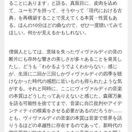
ることにあります」と語る。真面目に、皮肉を込め
て、ユーモアを持って、そうやって「現代における古
典」を再構築することで見えてくる本質・性質もあ
る。ほんの10分ほどの曲なので、ぜひ一度聴いてみて
ほしい。何かが見えるかもしれない。
僕個人としては、意味を失ったヴィヴァルディの音の
断片にも存外な響きの美しさが多々あることを発見し
たし、どうも「わかるようでよくわからない」感じ
が、生涯に二回か三回しかヴィヴァルディの四季を聴
けなかった時代の感想に近いものも得られたような気
がする。それと同時に、ここにヴィヴァルディの音楽
の本質はどうしたってありえないと感じた。森羅万象
を語る可能性を捨ててまで、音楽に自己批判やアイデ
ンティティの模索をさせる必要があるのだろうか……
とも。ヴィヴァルディの音楽の本質は音楽で世界を語
りうるほどの卓越性に存在するのであって、新時代の