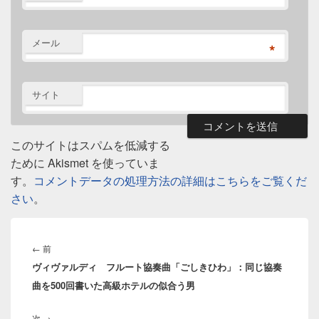
メール
*
サイト
このサイトはスパムを低減する
ために Akismet を使っていま
す。
コメントデータの処理方法の詳細はこちらをご覧くだ
さい
。
投
稿
前
←
前
ナ
ヴィヴァルディ フルート協奏曲「ごしきひわ」：同じ協奏
の
ビ
曲を500回書いた高級ホテルの似合う男
投
ゲ
稿:
ー
次
次
→