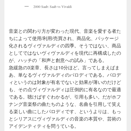
2000 Saab: Saab vs Vivaldi
音楽との関わり方が変わった現代、音楽を愛する者た
ちによって使用/利用/売買され、商品化、パッケージ
化されるヴィヴァルディの四季。そうではない、商品
としてではないヴィヴァルディを現代に再構成したの
が、ハッチの「和声と創意への試み」である。
急緩急の3楽章、長さは10分ほど。言ってしまえばま
あ、単なるヴィヴァルディのパロディである。パロデ
ィというのは対象が有名でないと効果が薄いのだけど
も、その点ヴィヴァルディは圧倒的に有名なので最適
である。聴けばすぐわかるが、引用も多い。だがホフ
ナング音楽祭の曲たちのような、名曲を引用して笑え
る楽しい曲にしたパロディです、というよりは、もっ
とシリアスにヴィヴァルディの音楽の本質や、芸術の
アイデンティティを問うている。