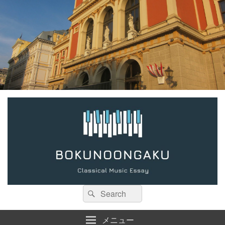
検
検
索:
索
メニュー