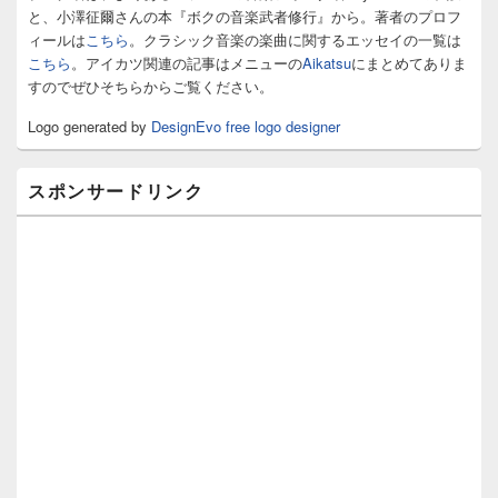
ジ
と、小澤征爾さんの本『ボクの音楽武者修行』から。著者のプロフ
ェ
ィールは
こちら
。クラシック音楽の楽曲に関するエッセイの一覧は
ッ
こちら
。アイカツ関連の記事はメニューの
Aikatsu
にまとめてありま
ト
すのでぜひそちらからご覧ください。
エ
リ
Logo generated by
DesignEvo free logo designer
ア
スポンサードリンク