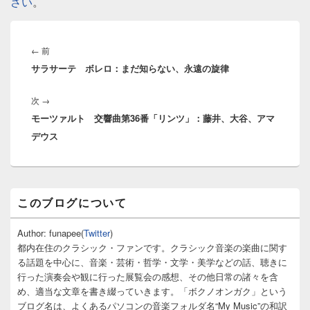
さい
。
投
稿
前
←
前
ナ
サラサーテ ボレロ：まだ知らない、永遠の旋律
の
ビ
投
ゲ
次
次
→
稿:
ー
モーツァルト 交響曲第36番「リンツ」：藤井、大谷、アマ
の
シ
デウス
投
ョ
稿:
ン
メ
このブログについて
イ
ン
サ
Author: funapee(
Twitter
)
イ
都内在住のクラシック・ファンです。クラシック音楽の楽曲に関す
ド
る話題を中心に、音楽・芸術・哲学・文学・美学などの話、聴きに
バ
行った演奏会や観に行った展覧会の感想、その他日常の諸々を含
ー
め、適当な文章を書き綴っていきます。「ボクノオンガク」という
ウ
ィ
ブログ名は、よくあるパソコンの音楽フォルダ名“My Music”の和訳