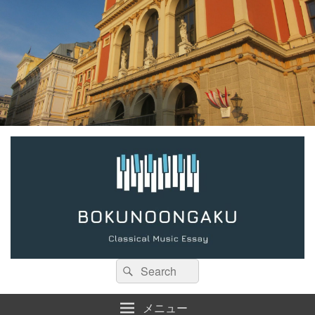
検
検
索:
索
メニュー