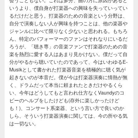
会うこともない。これは多分、曲の方に原因があると
いうより、僕自身が打楽器への興味を失っていってい
るだけだと思う。打楽器のための音楽という分野は、
自分で演奏しない人が興味を持つことは、他の楽器や
ジャンルに比べて限りなく少ないと思われる。もちろ
ん、特定のパフォーマーのファンはそれなりにいるだ
ろうが、「聴き専」の音楽ファンで打楽器のための音
楽を熱烈に愛する人はあまり見かけない。僕だって自
分がやるから聴いていたのであって、今はいわゆるE-
Musikとして書かれた打楽器音楽を積極的に聴く気が
起きないのが本音だ。僕が今は打楽器演奏に情熱が無
く、ドラムだって本当に頼まれたときだけやるくら
い、今年はどうしてもと言われ仕方なくVaundyのコ
ピーのヘルプをしたけども(存外に楽しかったけど
も！)、コンサート系楽器、という言い方で良いのか
しら、そういう打楽器演奏に関しては、今の所やる気
は一切ない。