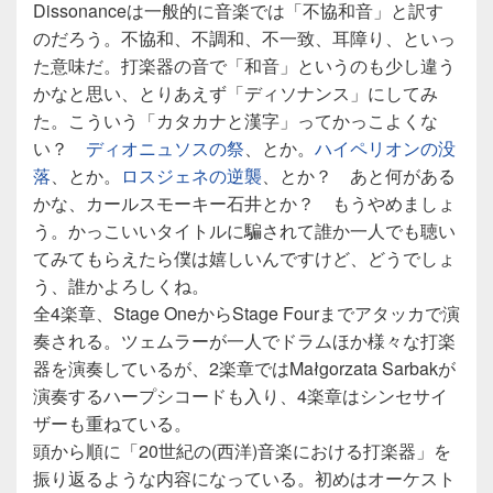
Dissonanceは一般的に音楽では「不協和音」と訳す
のだろう。不協和、不調和、不一致、耳障り、といっ
た意味だ。打楽器の音で「和音」というのも少し違う
かなと思い、とりあえず「ディソナンス」にしてみ
た。こういう「カタカナと漢字」ってかっこよくな
い？
ディオニュソスの祭
、とか。
ハイペリオンの没
落
、とか。
ロスジェネの逆襲
、とか？ あと何がある
かな、カールスモーキー石井とか？ もうやめましょ
う。かっこいいタイトルに騙されて誰か一人でも聴い
てみてもらえたら僕は嬉しいんですけど、どうでしょ
う、誰かよろしくね。
全4楽章、Stage OneからStage Fourまでアタッカで演
奏される。ツェムラーが一人でドラムほか様々な打楽
器を演奏しているが、2楽章ではMałgorzata Sarbakが
演奏するハープシコードも入り、4楽章はシンセサイ
ザーも重ねている。
頭から順に「20世紀の(西洋)音楽における打楽器」を
振り返るような内容になっている。初めはオーケスト