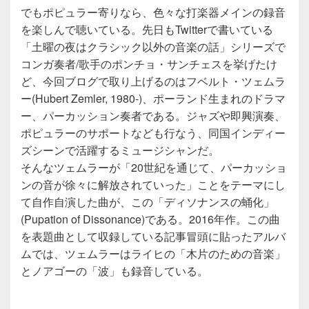
でもポピュラー寄りなら、色々な打楽器メインの録音
を楽しんで聴いている。先日もTwitterで書いている
「土曜の夜はクラシック以外の音楽の話」シリーズで
コンガ奏者/歌手のポンチョ・サンチェスを挙げたけ
ど、今回ブログで取り上げるのはフベルト・ツェムラ
ー(Hubert Zemler, 1980-)、ポーランド生まれのドラマ
ー、パーカッション奏者である。ジャズや即興演奏、
ポピュラーのサポートなども行なう、同国インディー
ズシーンで活躍するミュージシャンだ。
そんなツェムラーが「20世紀を通じて、パーカッショ
ンの音が徐々に解放されていった」ことをテーマにし
て自作自演した曲が、この「ディソナンスの蛹化」
(Pupation of Dissonance)である。2016年作。この曲
を表題曲として収録している記事冒頭に貼ったアルバ
ムでは、ツェムラーはライヒの「木片のための音楽」
とノアゴーの「波」も録音している。