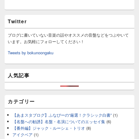
Twitter
ブログに書いていない音楽の話やオススメの音盤などをつぶやいて
います。お気軽にフォローしてください！
Tweets by bokunoongaku
人気記事
カテゴリー
【あまスタブログ】ふなぴーの“厳選！クラシック白書”
(1)
【名盤への勧誘】名盤・名演についてのエッセイ集
(6)
【番外編】ジャック・ルーシェ・トリオ
(8)
アイクベア
(1)