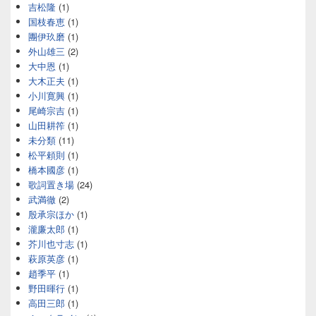
吉松隆
(1)
国枝春恵
(1)
團伊玖磨
(1)
外山雄三
(2)
大中恩
(1)
大木正夫
(1)
小川寛興
(1)
尾崎宗吉
(1)
山田耕筰
(1)
未分類
(11)
松平頼則
(1)
橋本國彦
(1)
歌詞置き場
(24)
武満徹
(2)
殷承宗ほか
(1)
瀧廉太郎
(1)
芥川也寸志
(1)
萩原英彦
(1)
趙季平
(1)
野田暉行
(1)
高田三郎
(1)