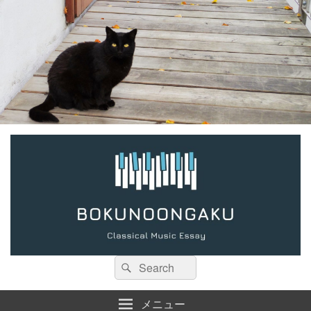
検
検
索:
索
メニュー