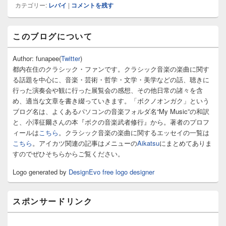
カテゴリー:
レバイ
|
コメントを残す
メ
このブログについて
イ
ン
サ
Author: funapee(
Twitter
)
イ
都内在住のクラシック・ファンです。クラシック音楽の楽曲に関す
ド
る話題を中心に、音楽・芸術・哲学・文学・美学などの話、聴きに
バ
行った演奏会や観に行った展覧会の感想、その他日常の諸々を含
ー
め、適当な文章を書き綴っていきます。「ボクノオンガク」という
ウ
ィ
ブログ名は、よくあるパソコンの音楽フォルダ名“My Music”の和訳
ジ
と、小澤征爾さんの本『ボクの音楽武者修行』から。著者のプロフ
ェ
ィールは
こちら
。クラシック音楽の楽曲に関するエッセイの一覧は
ッ
こちら
。アイカツ関連の記事はメニューの
Aikatsu
にまとめてありま
ト
すのでぜひそちらからご覧ください。
エ
リ
Logo generated by
DesignEvo free logo designer
ア
スポンサードリンク