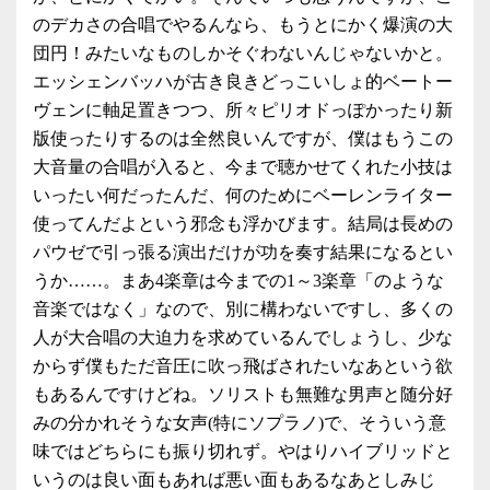
のデカさの合唱でやるんなら、もうとにかく爆演の大
団円！みたいなものしかそぐわないんじゃないかと。
エッシェンバッハが古き良きどっこいしょ的ベートー
ヴェンに軸足置きつつ、所々ピリオドっぽかったり新
版使ったりするのは全然良いんですが、僕はもうこの
大音量の合唱が入ると、今まで聴かせてくれた小技は
いったい何だったんだ、何のためにベーレンライター
使ってんだよという邪念も浮かびます。結局は長めの
パウゼで引っ張る演出だけが功を奏す結果になるとい
うか……。まあ4楽章は今までの1～3楽章「のような
音楽ではなく」なので、別に構わないですし、多くの
人が大合唱の大迫力を求めているんでしょうし、少な
からず僕もただ音圧に吹っ飛ばされたいなあという欲
もあるんですけどね。ソリストも無難な男声と随分好
みの分かれそうな女声(特にソプラノ)で、そういう意
味ではどちらにも振り切れず。やはりハイブリッドと
いうのは良い面もあれば悪い面もあるなあとしみじ