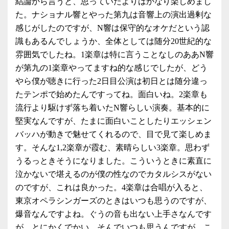
結論から言うと、思っていたよりはかなり楽しめまし
た。ナショナル響とやった第九は音響上の演出過剰な
感じがしたのですが、N響は保守的なオケだという認
識もあるんでしょうか、全体としては随分20世紀的な
雰囲気でしたね。1楽章は特に言うことなしのああN響
が第九の1楽章やってますね的な感じでしたが、どう
やら僕が聴きに行った2日目公演は初日とは随分違っ
たテンポで始めたんですってね。面白いね。2楽章も
流行より駆けず落ち着いたN響らしい演奏。基本的に
堅実なんですが、たまに面白いことしたりエッシェン
バッハが動きで魅せてくれるので、目で見て楽しめま
す。そんな1,2楽章が霞む、素晴らしい3楽章。思わず
うるっときそうになりました。こういうときに素直に
泣かないで堪えるのが僕の性なのでカタルシスがない
のですが、これは良かった。4楽章は合唱が入ると、
東京オペラシンガーズのときはいつも思うのですが、
爆音なんですよね。ぐうの音も出ない上手さなんです
が、とにかくでかい。そんでいつも思うんですが、こ