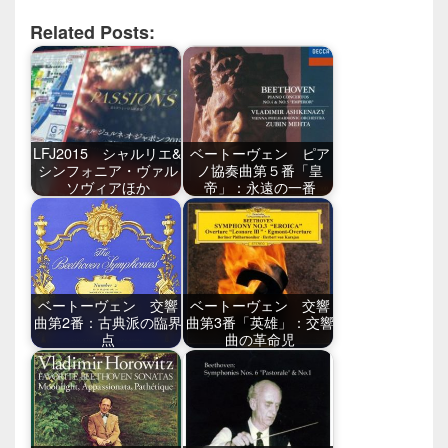
Related Posts:
LFJ2015 シャルリエ&
ベートーヴェン ピア
シンフォニア・ヴァル
ノ協奏曲第５番「皇
ソヴィアほか
帝」：永遠の一番
ベートーヴェン 交響
ベートーヴェン 交響
曲第2番：古典派の臨界
曲第3番「英雄」：交響
点
曲の革命児