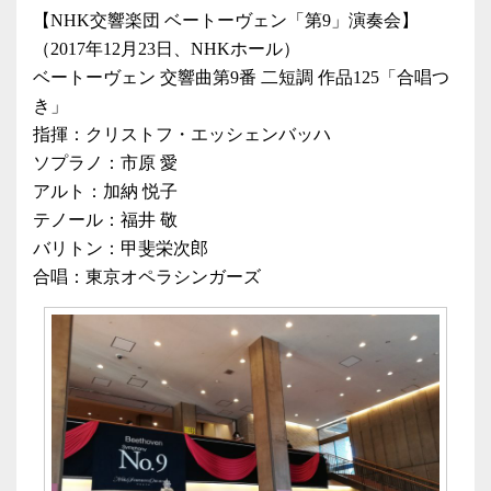
【NHK交響楽団 ベートーヴェン「第9」演奏会】
（2017年12月23日、NHKホール）
ベートーヴェン 交響曲第9番 二短調 作品125「合唱つ
き」
指揮：クリストフ・エッシェンバッハ
ソプラノ：市原 愛
アルト：加納 悦子
テノール：福井 敬
バリトン：甲斐栄次郎
合唱：東京オペラシンガーズ