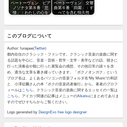
ベートーヴェン ピア
ベートーヴェン 交響
ノソナタ第８番「悲
曲第６番「田園」：す
愴」：わたしの心を
べてを含む恒久性
メ
このブログについて
イ
ン
サ
Author: funapee(
Twitter
)
イ
都内在住のクラシック・ファンです。クラシック音楽の楽曲に関す
ド
る話題を中心に、音楽・芸術・哲学・文学・美学などの話、聴きに
バ
行った演奏会や観に行った展覧会の感想、その他日常の諸々を含
ー
め、適当な文章を書き綴っていきます。「ボクノオンガク」という
ウ
ィ
ブログ名は、よくあるパソコンの音楽フォルダ名“My Music”の和訳
ジ
と、小澤征爾さんの本『ボクの音楽武者修行』から。著者のプロフ
ェ
ィールは
こちら
。クラシック音楽の楽曲に関するエッセイの一覧は
ッ
こちら
。アイカツ関連の記事はメニューの
Aikatsu
にまとめてありま
ト
すのでぜひそちらからご覧ください。
エ
リ
Logo generated by
DesignEvo free logo designer
ア