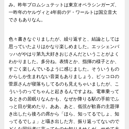
み。昨年ブロムシュテットは東京オペラシンガーズ、
一昨年のヤルヴィと4年前のデ・ワールトは国立音大
でさもありなん。
色々書きなぐりましたが、繰り返すと、結論としては
思っていたよりはかなり楽しめました。エッシェンバ
ッハがやはり第九大好きおじさんだということがよく
わかりました。多分ね。表情とか、指揮の様子とか、
すごく楽しんでいるように感じました。そういうもの
からしか生まれない音楽もありましょう。ピッコロの
菅原さんが寝落ちしてるのも見えちゃいましたが、こ
ういうのってちゃんと起きるんですよね。電車乗って
るときの居眠りなんかも、なぜか降りる駅の手前でふ
っと目が覚めたり。ああ、あと、低弦が歓喜の主題弾
き出したら後ろの席から「ほら、知ってるでしょ、知
ってるでしょ」と囁き出した方、振り返ってないので
どんな同行者に言ってたのか知りませんが、せめて大