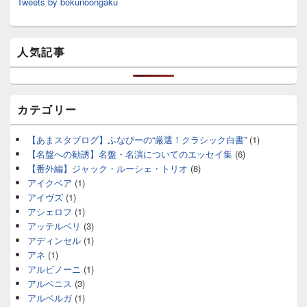
Tweets by bokunoongaku
人気記事
カテゴリー
【あまスタブログ】ふなぴーの“厳選！クラシック白書”
(1)
【名盤への勧誘】名盤・名演についてのエッセイ集
(6)
【番外編】ジャック・ルーシェ・トリオ
(8)
アイクベア
(1)
アイヴズ
(1)
アシェロフ
(1)
アッテルベリ
(3)
アディンセル
(1)
アネ
(1)
アルビノーニ
(1)
アルベニス
(3)
アルベルガ
(1)