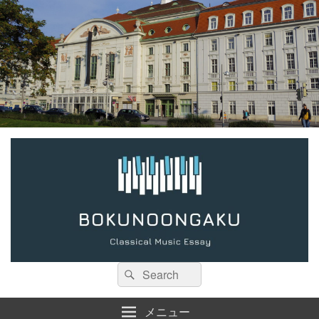
検
検
索:
索
メニュー