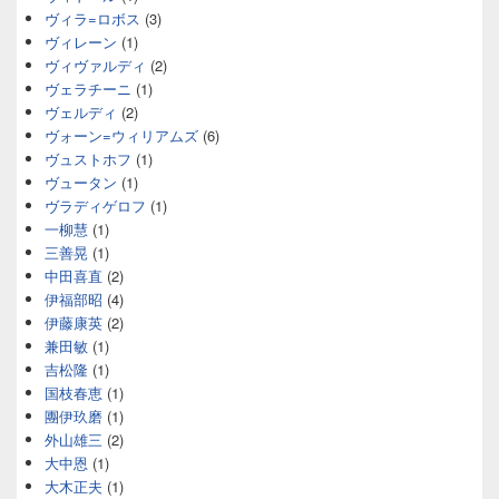
ヴィラ=ロボス
(3)
ヴィレーン
(1)
ヴィヴァルディ
(2)
ヴェラチーニ
(1)
ヴェルディ
(2)
ヴォーン=ウィリアムズ
(6)
ヴュストホフ
(1)
ヴュータン
(1)
ヴラディゲロフ
(1)
一柳慧
(1)
三善晃
(1)
中田喜直
(2)
伊福部昭
(4)
伊藤康英
(2)
兼田敏
(1)
吉松隆
(1)
国枝春恵
(1)
團伊玖磨
(1)
外山雄三
(2)
大中恩
(1)
大木正夫
(1)