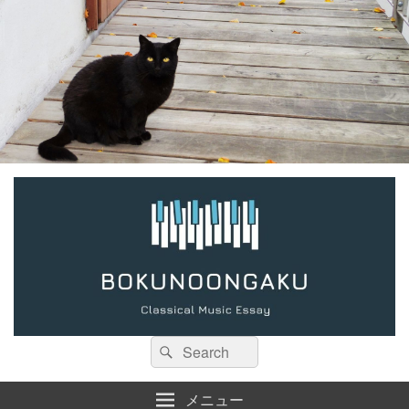
検
検
索:
索
メニュー