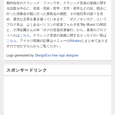
イ
都内在住のクラシック・ファンです。クラシック音楽の楽曲に関す
ド
る話題を中心に、音楽・芸術・哲学・文学・美学などの話、聴きに
バ
行った演奏会や観に行った展覧会の感想、その他日常の諸々を含
ー
め、適当な文章を書き綴っていきます。「ボクノオンガク」という
ウ
ィ
ブログ名は、よくあるパソコンの音楽フォルダ名“My Music”の和訳
ジ
と、小澤征爾さんの本『ボクの音楽武者修行』から。著者のプロフ
ェ
ィールは
こちら
。クラシック音楽の楽曲に関するエッセイの一覧は
ッ
こちら
。アイカツ関連の記事はメニューの
Aikatsu
にまとめてありま
ト
すのでぜひそちらからご覧ください。
エ
リ
Logo generated by
DesignEvo free logo designer
ア
スポンサードリンク