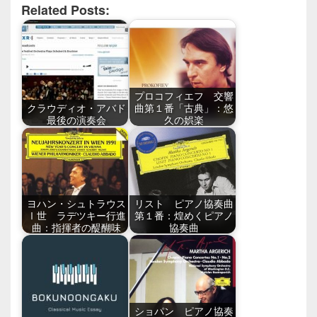
Related Posts:
プロコフィエフ 交響
クラウディオ・アバド
曲第１番「古典」：悠
最後の演奏会
久の娯楽
ヨハン・シュトラウス
リスト ピアノ協奏曲
Ⅰ世 ラデツキー行進
第１番：煌めくピアノ
曲：指揮者の醍醐味
協奏曲
ショパン ピアノ協奏