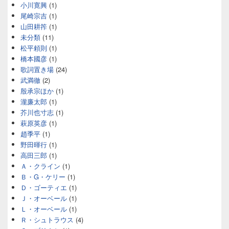
小川寛興
(1)
尾崎宗吉
(1)
山田耕筰
(1)
未分類
(11)
松平頼則
(1)
橋本國彦
(1)
歌詞置き場
(24)
武満徹
(2)
殷承宗ほか
(1)
瀧廉太郎
(1)
芥川也寸志
(1)
萩原英彦
(1)
趙季平
(1)
野田暉行
(1)
高田三郎
(1)
Ａ・クライン
(1)
Ｂ・G・ケリー
(1)
Ｄ・ゴーティエ
(1)
Ｊ・オーベール
(1)
Ｌ・オーベール
(1)
Ｒ・シュトラウス
(4)