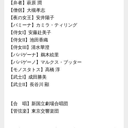
【弁者】萩原 潤
【僧侶】大槻孝志
【夜の女王】安井陽子
【パミーナ】カミラ・ティリング
【侍女I】安藤赴美子
【侍女II】池田香織
【侍女III】清水華澄
【パパゲーナ】鵜木絵里
【パパゲーノ】マルクス・ブッター
【モノスタトス】高橋 淳
【武士I】成田勝美
【武士II】長谷川 顯
【合 唱】新国立劇場合唱団
【管弦楽】東京交響楽団