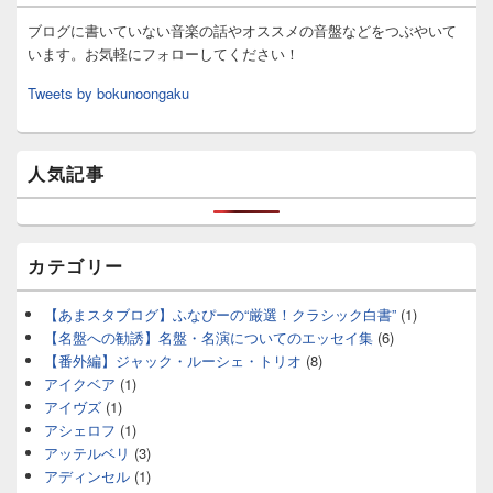
ブログに書いていない音楽の話やオススメの音盤などをつぶやいて
います。お気軽にフォローしてください！
Tweets by bokunoongaku
人気記事
カテゴリー
【あまスタブログ】ふなぴーの“厳選！クラシック白書”
(1)
【名盤への勧誘】名盤・名演についてのエッセイ集
(6)
【番外編】ジャック・ルーシェ・トリオ
(8)
アイクベア
(1)
アイヴズ
(1)
アシェロフ
(1)
アッテルベリ
(3)
アディンセル
(1)