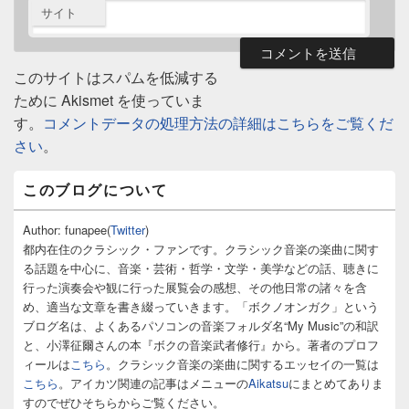
サイト
このサイトはスパムを低減する
ために Akismet を使っていま
す。
コメントデータの処理方法の詳細はこちらをご覧くだ
さい
。
メ
このブログについて
イ
ン
サ
Author: funapee(
Twitter
)
イ
都内在住のクラシック・ファンです。クラシック音楽の楽曲に関す
ド
る話題を中心に、音楽・芸術・哲学・文学・美学などの話、聴きに
バ
行った演奏会や観に行った展覧会の感想、その他日常の諸々を含
ー
め、適当な文章を書き綴っていきます。「ボクノオンガク」という
ウ
ィ
ブログ名は、よくあるパソコンの音楽フォルダ名“My Music”の和訳
ジ
と、小澤征爾さんの本『ボクの音楽武者修行』から。著者のプロフ
ェ
ィールは
こちら
。クラシック音楽の楽曲に関するエッセイの一覧は
ッ
こちら
。アイカツ関連の記事はメニューの
Aikatsu
にまとめてありま
ト
すのでぜひそちらからご覧ください。
エ