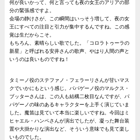
何が良いかって、何と言っても夜の女王のアリアの部
分の緊張感ですよ。
会場の静けさが、この瞬間はいっそう増して、夜の女
王にすべての注目と引力が集中するんですね。この感
覚は生だからこそ。
もちろん、素晴らしい歌でした。「コロラトゥーラの
新星」と呼ばれる安井さんの歌声、やはり人間の声と
いうのは良いものですね！
タミーノ役のステファノ・フェラーリさんが甘いマス
クでいかにもという感じ。パパゲーノ役のマルクス・
ブッターさんは、この人も結構二枚目なんですが、パ
パゲーノの味のあるキャラクターを上手く演じていま
した。魔笛は見ていて本当に楽しいですね。今回はミ
ヒャエル・ハンペさんが演出でしたが、凝った舞台装
置や大掛かりな演出など、そういう意味でも見て楽し
いものでした。