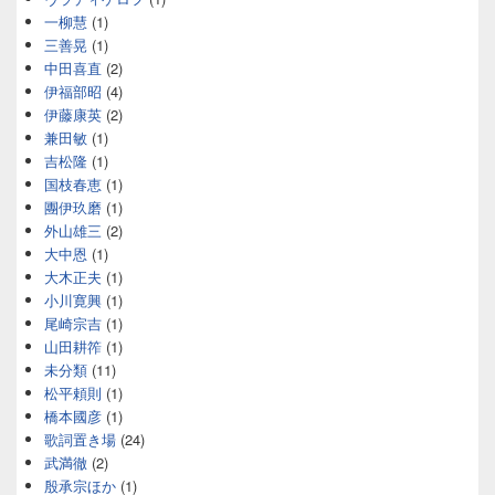
一柳慧
(1)
三善晃
(1)
中田喜直
(2)
伊福部昭
(4)
伊藤康英
(2)
兼田敏
(1)
吉松隆
(1)
国枝春恵
(1)
團伊玖磨
(1)
外山雄三
(2)
大中恩
(1)
大木正夫
(1)
小川寛興
(1)
尾崎宗吉
(1)
山田耕筰
(1)
未分類
(11)
松平頼則
(1)
橋本國彦
(1)
歌詞置き場
(24)
武満徹
(2)
殷承宗ほか
(1)