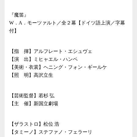
『魔笛』
W．A．モーツァルト／全２幕【ドイツ語上演／字幕
付】
【指 揮】アルフレート・エシュヴェ
【演 出】ミヒャエル・ハンペ
【美術・衣裳】ヘニング・フォン・ギールケ
【照 明】高沢立生
【芸術監督】若杉 弘
【主 催】新国立劇場
【ザラストロ】松位 浩
【タミーノ】ステファノ・フェラーリ