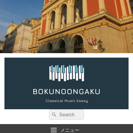
検
検
索:
索
メニュー