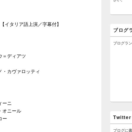
幕【イタリア語上演／字幕付】
ブログ
ブログラ
ウ＝ディアツ
ノ・カヴァロッティ
ィーニ
・オニール
Twitter
コー
ブログに