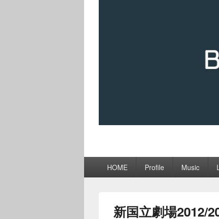
メ
HOME
Profile
Music
イ
ン
メ
ニ
新国立劇場2012/
ュ