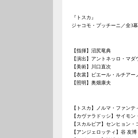
『トスカ』
ジャコモ・プッチーニ／全3
【指揮】沼尻竜典
【演出】アントネッロ・マダ
【美術】川口直次
【衣裳】ピエール・ルチアー
【照明】奥畑康夫
【トスカ】ノルマ・ファンテ
【カヴァラドッシ】サイモン
【スカルピア】センヒョン・
【アンジェロッティ】谷 友博