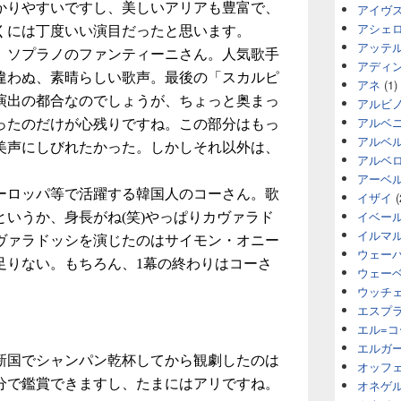
かりやすいですし、美しいアリアも豊富で、
アイヴ
アシェ
くには丁度いい演目だったと思います。
アッテ
、ソプラノのファンティーニさん。人気歌手
アディ
違わぬ、素晴らしい歌声。最後の「スカルピ
アネ
(1)
演出の都合なのでしょうが、ちょっと奥まっ
アルビ
アルベ
ったのだけが心残りですね。この部分はもっ
アルベ
美声にしびれたかった。しかしそれ以外は、
アルベ
。
アーベ
ーロッパ等で活躍する韓国人のコーさん。歌
イザイ
(
イベー
いうか、身長がね(笑)やっぱりカヴァラド
イルマ
ヴァラドッシを演じたのはサイモン・オニー
ウェー
足りない。もちろん、1幕の終わりはコーさ
ウェー
ウッチ
エスプ
エル=
エルガ
新国でシャンパン乾杯してから観劇したのは
オッフ
分で鑑賞できますし、たまにはアリですね。
オネゲ