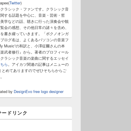
napee(
Twitter
)
のクラシック・ファンです。クラシック音
に関する話題を中心に、音楽・芸術・哲
・美学などの話、聴きに行った演奏会や観
展覧会の感想、その他日常の諸々を含め、
章を書き綴っていきます。「ボクノオンガ
うブログ名は、よくあるパソコンの音楽フ
y Music”の和訳と、小澤征爾さんの本
音楽武者修行』から。著者のプロフィール
。クラシック音楽の楽曲に関するエッセイ
こちら
。アイカツ関連の記事はメニューの
まとめてありますのでぜひそちらからご
い。
rated by
DesignEvo free logo designer
サードリンク