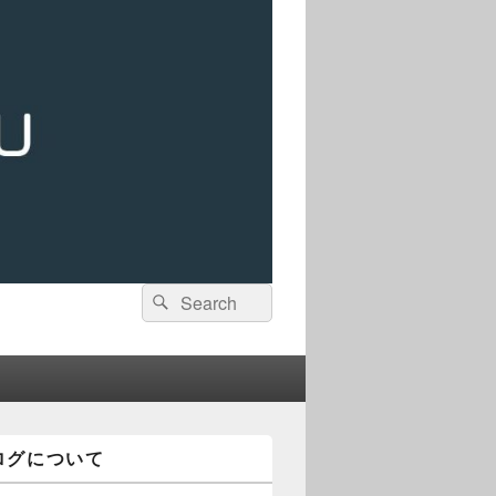
検
検
索:
索
ログについて