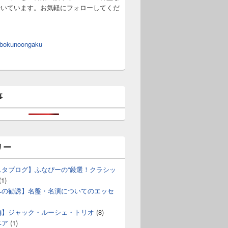
やいています。お気軽にフォローしてくだ
 bokunoongaku
事
リー
スタブログ】ふなぴーの“厳選！クラシッ
(1)
への勧誘】名盤・名演についてのエッセ
編】ジャック・ルーシェ・トリオ
(8)
ベア
(1)