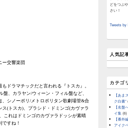
どをつぶ
さい！
Tweets by
人気記
ニー交響楽団
カテゴ
最もドラマチックだと言われる『トスカ』。
ル盤、カラヤン/ウィーン・フィル盤など、
【あま
ク白書”
は、シノーポリ/メトロポリタン歌劇場管&合
【名盤
ス(トスカ)、プラシド・ドミンゴ(カヴァラ
イ集
(6)
が、これはドミンゴのカヴァラドッシが素晴
【番外
別ですね！
アイク