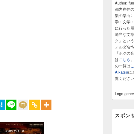
サ
Author: fu
イ
都内在住
ド
楽の楽曲
バ
学・文学
ー
に行った
ウ
ィ
適当な文
ジ
ク」とい
ェ
ォルダ名“M
ッ
『ボクの
ト
は
こちら
エ
の一覧は
リ
ア
Aikatsu
に
覧くださ
Logo gene
スポン