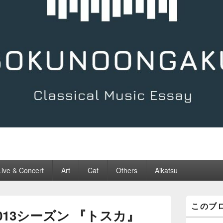
Live & Concert
Art
Cat
Others
Aikatsu
メ
このブ
イ
2013シーズン 『トスカ』
ン