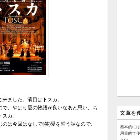
て来ました。演目はトスカ。
ので、やはり愛の物語が良いなあと思い、ち
文章を
トスカ。
のは今回はなしで(笑)愛を誓う話なので、
基本的に
。
用目的で
さい。