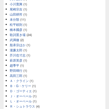
小川寛興
(1)
尾崎宗吉
(1)
山田耕筰
(1)
未分類
(11)
松平頼則
(1)
橋本國彦
(1)
歌詞置き場
(24)
武満徹
(2)
殷承宗ほか
(1)
瀧廉太郎
(1)
芥川也寸志
(1)
萩原英彦
(1)
趙季平
(1)
野田暉行
(1)
高田三郎
(1)
Ａ・クライン
(1)
Ｂ・G・ケリー
(1)
Ｄ・ゴーティエ
(1)
Ｊ・オーベール
(1)
Ｌ・オーベール
(1)
Ｒ・シュトラウス
(4)