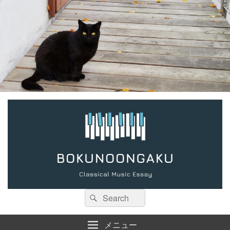
検
検
索:
索
メニュー