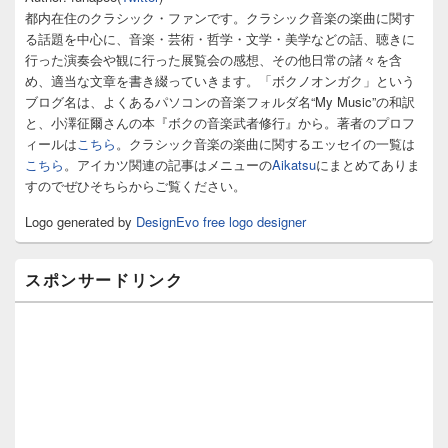
イ
都内在住のクラシック・ファンです。クラシック音楽の楽曲に関す
ド
る話題を中心に、音楽・芸術・哲学・文学・美学などの話、聴きに
バ
行った演奏会や観に行った展覧会の感想、その他日常の諸々を含
ー
め、適当な文章を書き綴っていきます。「ボクノオンガク」という
ウ
ィ
ブログ名は、よくあるパソコンの音楽フォルダ名“My Music”の和訳
ジ
と、小澤征爾さんの本『ボクの音楽武者修行』から。著者のプロフ
ェ
ィールは
こちら
。クラシック音楽の楽曲に関するエッセイの一覧は
ッ
こちら
。アイカツ関連の記事はメニューの
Aikatsu
にまとめてありま
ト
すのでぜひそちらからご覧ください。
エ
リ
Logo generated by
DesignEvo free logo designer
ア
スポンサードリンク