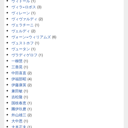
ヴィドール
(1)
ヴィラ=ロボス
(3)
ヴィレーン
(1)
ヴィヴァルディ
(2)
ヴェラチーニ
(1)
ヴェルディ
(2)
ヴォーン=ウィリアムズ
(6)
ヴュストホフ
(1)
ヴュータン
(1)
ヴラディゲロフ
(1)
一柳慧
(1)
三善晃
(1)
中田喜直
(2)
伊福部昭
(4)
伊藤康英
(2)
兼田敏
(1)
吉松隆
(1)
国枝春恵
(1)
團伊玖磨
(1)
外山雄三
(2)
大中恩
(1)
大木正夫
(1)