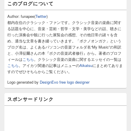
このブログについて
イ
ン
サ
Author: funapee(
Twitter
)
イ
都内在住のクラシック・ファンです。クラシック音楽の楽曲に関す
ド
る話題を中心に、音楽・芸術・哲学・文学・美学などの話、聴きに
バ
行った演奏会や観に行った展覧会の感想、その他日常の諸々を含
ー
め、適当な文章を書き綴っていきます。「ボクノオンガク」という
ウ
ィ
ブログ名は、よくあるパソコンの音楽フォルダ名“My Music”の和訳
ジ
と、小澤征爾さんの本『ボクの音楽武者修行』から。著者のプロフ
ェ
ィールは
こちら
。クラシック音楽の楽曲に関するエッセイの一覧は
ッ
こちら
。アイカツ関連の記事はメニューの
Aikatsu
にまとめてありま
ト
すのでぜひそちらからご覧ください。
エ
リ
Logo generated by
DesignEvo free logo designer
ア
スポンサードリンク