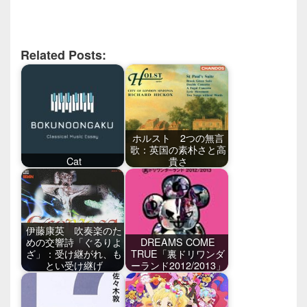
Related Posts:
ホルスト 2つの無言
歌：英国の素朴さと高
Cat
貴さ
伊藤康英 吹奏楽のた
めの交響詩「ぐるりよ
DREAMS COME
ざ」：受け継がれ、も
TRUE「裏ドリワンダ
とい受け継げ
ーランド2012/2013」