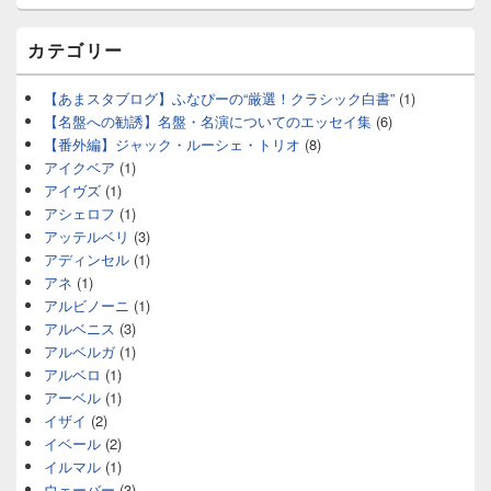
カテゴリー
【あまスタブログ】ふなぴーの“厳選！クラシック白書”
(1)
【名盤への勧誘】名盤・名演についてのエッセイ集
(6)
【番外編】ジャック・ルーシェ・トリオ
(8)
アイクベア
(1)
アイヴズ
(1)
アシェロフ
(1)
アッテルベリ
(3)
アディンセル
(1)
アネ
(1)
アルビノーニ
(1)
アルベニス
(3)
アルベルガ
(1)
アルベロ
(1)
アーベル
(1)
イザイ
(2)
イベール
(2)
イルマル
(1)
ウェーバー
(3)