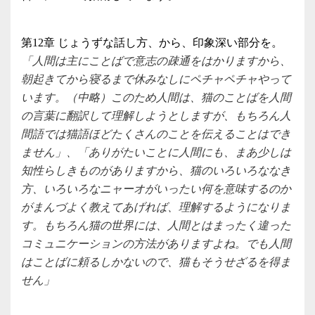
第12章 じょうずな話し方、から、印象深い部分を。
「人間は主にことばで意志の疎通をはかりますから、
朝起きてから寝るまで休みなしにペチャペチャやって
います。（中略）このため人間は、猫のことばを人間
の言葉に翻訳して理解しようとしますが、もちろん人
間語では猫語ほどたくさんのことを伝えることはでき
ません」、「ありがたいことに人間にも、まあ少しは
知性らしきものがありますから、猫のいろいろななき
方、いろいろなニャーオがいったい何を意味するのか
がまんづよく教えてあげれば、理解するようになりま
す。もちろん猫の世界には、人間とはまったく違った
コミュニケーションの方法がありますよね。でも人間
はことばに頼るしかないので、猫もそうせざるを得ま
せん」