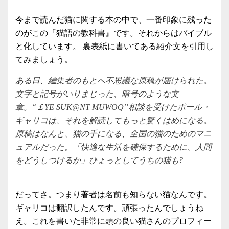
今まで読んだ猫に関する本の中で、一番印象に残った
のがこの『猫語の教科書』です。それからはバイブル
と化しています。 裏表紙に書いてある紹介文を引用し
てみましょう。
ある日、編集者のもとへ不思議な原稿が届けられた。
文字と記号がいりまじった、暗号のような文
章。“￡YE SUK@NT MUWOQ”相談を受けたポール・
ギャリコは、それを解読してもっと驚くはめになる。
原稿はなんと、猫の手になる、全国の猫のためのマニ
ュアルだった。「快適な生活を確保するために、人間
をどうしつけるか」ひょっとしてうちの猫も?
だってさ。つまり著者は名前も知らない猫なんです。
ギャリコは翻訳したんです。頑張ったんでしょうね
え。これを書いた非常に頭の良い猫さんのプロフィー