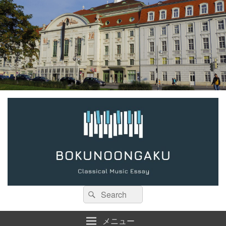
検
検
索:
索
メニュー