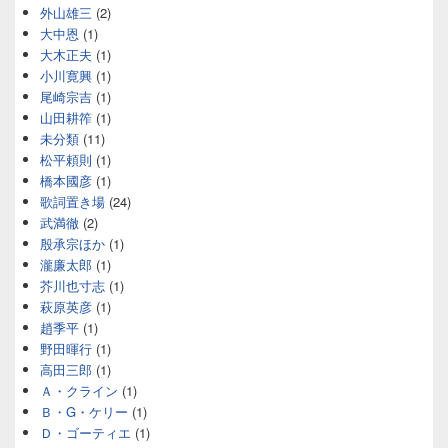
外山雄三
(2)
大中恩
(1)
大木正夫
(1)
小川寛興
(1)
尾崎宗吉
(1)
山田耕筰
(1)
未分類
(11)
松平頼則
(1)
橋本國彦
(1)
歌詞置き場
(24)
武満徹
(2)
殷承宗ほか
(1)
瀧廉太郎
(1)
芥川也寸志
(1)
萩原英彦
(1)
趙季平
(1)
野田暉行
(1)
高田三郎
(1)
Ａ・クライン
(1)
Ｂ・G・ケリー
(1)
Ｄ・ゴーティエ
(1)