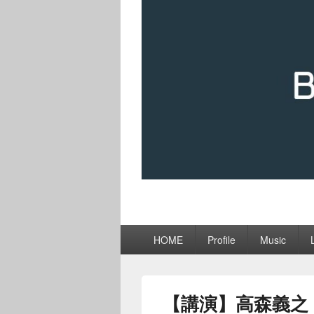
メ
HOME
Profile
Music
イ
ン
メ
ニ
【講演】高森義之
ュ