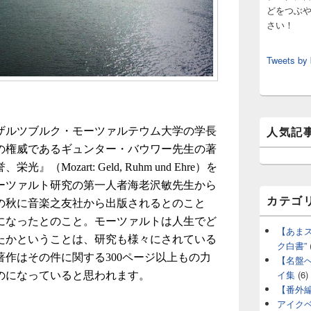
どをつぶ
さい！
Tweets by
人気記
ザルツブルク・モーツァルテウム大学の学長
の権威であるギュンター・バウワー先生の著
Mozart: Geld, Ruhm und Ehre）を
ーツァルト研究の第一人者海老沢敏先生から
カテゴ
の秋に音楽之友社から出版されるとのこと
になったとのこと。モーツァルトは人生でど
【あま
たかということは、研究も様々にされている
ク白書”
作はその件に関する300ページ以上もの力
【名盤
イ集
(6)
のになっていると思われます。
【番外
アイク