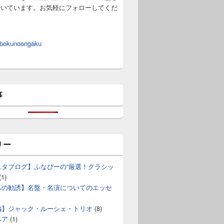
やいています。お気軽にフォローしてくだ
 bokunoongaku
事
リー
スタブログ】ふなぴーの“厳選！クラシッ
(1)
への勧誘】名盤・名演についてのエッセ
編】ジャック・ルーシェ・トリオ
(8)
ベア
(1)