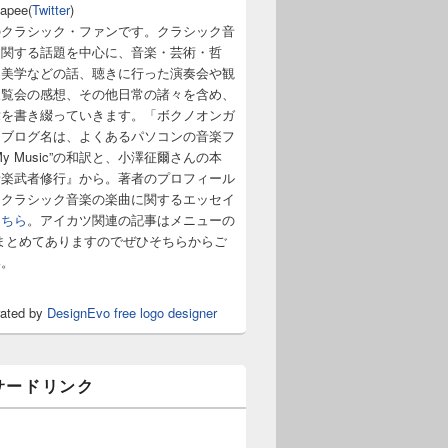
napee(
Twitter
)
のクラシック・ファンです。クラシック音
に関する話題を中心に、音楽・芸術・哲
・美学などの話、聴きに行った演奏会や観
展覧会の感想、その他日常の諸々を含め、
章を書き綴っていきます。「ボクノオンガ
うブログ名は、よくあるパソコンの音楽フ
y Music”の和訳と、小澤征爾さんの本
音楽武者修行』から。著者のプロフィール
。クラシック音楽の楽曲に関するエッセイ
こちら
。アイカツ関連の記事はメニューの
まとめてありますのでぜひそちらからご
い。
rated by
DesignEvo free logo designer
サードリンク