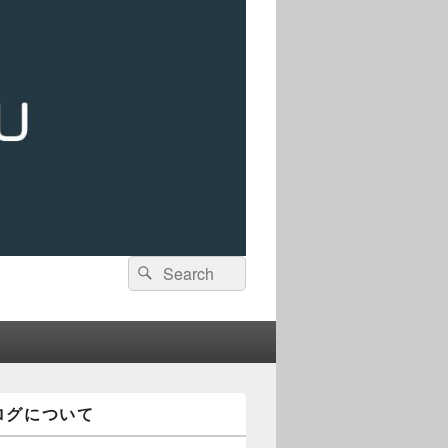
検
検
索:
索
ログについて