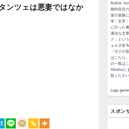
サ
Author: fu
タンツェは悪妻ではなか
イ
都内在住
ド
楽の楽曲
バ
学・文学
ー
に行った
ウ
ィ
適当な文
ジ
ク」とい
ェ
ォルダ名“M
ッ
『ボクの
ト
は
こちら
エ
の一覧は
リ
ア
Aikatsu
に
覧くださ
Logo gene
スポン