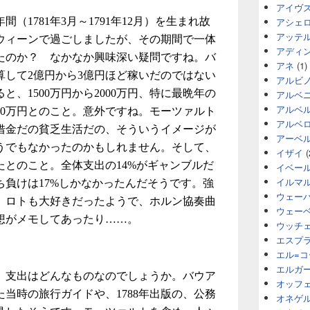
アイヴ
アシェ
（1781年3月～1791年12月）を生まれ故
アッテ
ウィーンで過ごしましたが、その期間で一体
アディ
たのか？ なかなか興味深い疑問ですね。バ
アネ
(1)
算して2億円から3億円ほど稼いだのではない
アルビ
、1500万円から2000万円、特に最晩年の
アルベ
アルベ
000万円とのこと。意外ですね。モーツァルト
アルベ
借金だの貧乏生活だの、そういうイメージが
アーベ
うでもなかったのかもしれません。そして、
イザイ
(
たとのこと。全体支出の14%がギャンブルだ
イベー
イルマ
ち負けは17%しかなかったんだそうです。強
ウェー
、ロトも大好きだったようで、ホルン協奏曲
ウェー
想がメモしてあったり……。
ウッチ
エスプ
エル=
エルガ
、支出はどんなものなのでしょうか。バウア
オッフ
た当時の旅行ガイドや、1788年出版の、公務
オネゲ