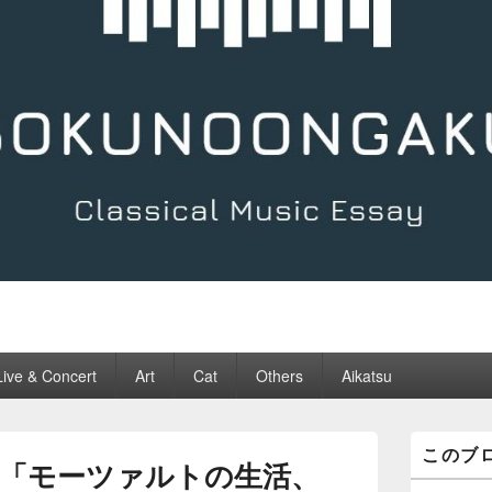
Live & Concert
Art
Cat
Others
Aikatsu
メ
このブ
イ
 「モーツァルトの生活、
ン