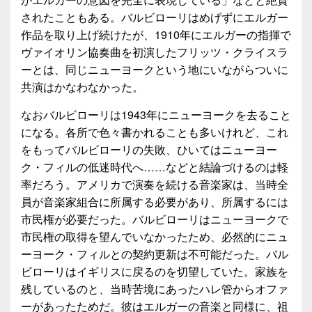
されたこともある。バルビローリはめげずにエルガー
作品を取り上げ続けたが、1910年にエルガーの指揮で
ヴァイオリン協奏曲を初演したフリッツ・クライスラ
ーとは、同じニューヨークという地にいながらついに
共演はかなわなかった。
なおバルビローリは1943年にニューヨークを去ること
になる。各所で色々書かれることも多いけれど、これ
をもってバルビローリの失敗、ひいてはニューヨー
ク・フィルの低迷時代へ……などと結論づけるのは軽
率だろう。アメリカで演奏を続ける音楽家は、当時全
員が音楽家組合に所属する必要があり、所属するには
市民権が必要だった。バルビローリはニューヨークで
市民権の取得を望んでいなかったため、必然的にニュ
ーヨーク・フィルとの契約更新は不可能だった。バル
ビローリはイギリスに戻るのを切望していた。家族を
残しているのと、当時苦境にあったハレ管からオファ
ーがあったためだ。彼はエルガーの音楽と同様に、祖