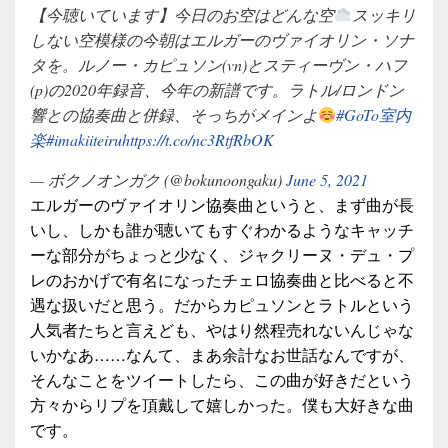
【今聴いています】今日のお空はどんな空
スッキリ
しない空模様の今朝はエルガーのヴァイオリン・ソナ
タを。ルノー・カピュソン(vn)とスティーヴン・ハフ
(p)の2020年録音、今年の新譜です。ラトル/ロンドン
響との協奏曲と併録、そっちがメインよ
#GoTo室内
楽
#imakiiteiru
https://t.co/nc3RtfRbOK
— ボクノオンガク (@bokunoongaku)
June 5, 2021
エルガーのヴァイオリン協奏曲というと、まず曲が長
いし、しかも誰が聴いてもすぐわかるようなキャッチ
ーな部分がちょっと少なく、ジャクリーヌ・デュ・プ
レのおかげで有名になったチェロ協奏曲と比べると不
遇な扱いだと思う。だからカピュソンとラトルという
人気者たちと言えども、やはり然程売れないんじゃな
いかなあ……なんて、まあ余計なお世話なんですが、
そんなことをツイートしたら、この曲が好きだという
方々からリプを頂戴して嬉しかった。僕も大好きな曲
です。