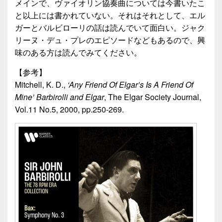
メインで、ヴァイオリン協奏曲については今書いたこ
と以上には書かれていない。それはそれとして、エル
ガーとバルビローリの話は読んでいて面白い。ジャク
リーヌ・デュ・プレのエピソードなどもあるので、興
味のある方は読んでみてください。
【参考】
Mitchell, K. D.,
‘Any Friend Of Elgar’s Is A Friend Of
Mine’ Barbirolli and Elgar
, The Elgar Society Journal,
Vol.11 No.5, 2000, pp.250-269.