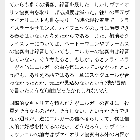
てからも多くの演奏、録音を残した。しかしヴァイオ
リン協奏曲を取り上げる頻度は減った。往年の巨匠ヴ
ァイオリニストも世を去り、当時の現役奏者で、クラ
イスラーやサモンズ、ハイフェッツのように演奏でき
る奏者はいないと考えたからである。また、初演者ク
ライスラーについては、ベートーヴェンやブラームス
の協奏曲は録音していても、エルガーの協奏曲は録音
していない。そう考えると、もしかするとクライスラ
ーが本当にエルガーの曲を気に入っていなかったとい
う説も、ありえる話ではある。単にスケジュールが合
わなかったとか、売上が見込めないという(僕が冒頭
で書いたような)理由だったかもしれないが。
国際的なキャリアを積んだ方がエルガーの普及に一役
買えそうなものだが、そうしない、というかそうでき
ない辺りが、逆にエルガーの信奉者らしくて、僕は個
人的に好感を持てるのだが、どうだろう。ケヴィン・
ミッシェルの論考はヴァイオリン協奏曲以外の内容が