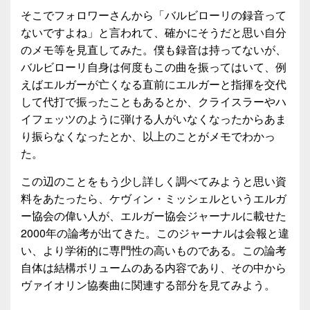
そこでフォロワーさんから「バルビローリの録音って
ないですよね」と言われて、確かにそうだと思い自分
のメモ等を見直してみた。僕も録音は持ってないが、
バルビローリ自身は何度もこの曲を振ってはいて、例
えばエルガーが亡くなる直前にエルガーと指揮を交代
して代打で振ったこともあるとか、クライスラーやハ
イフェッツのように弾ける人がいなくなったからあま
り振らなくなったとか、以上のことがメモでわかっ
た。
この辺のことをもう少し詳しく調べてみようと思い資
料をあたったら、ケヴィン・ミッシェルというエルガ
ー協会の偉い人が、エルガー協会ジャーナルに載せた
2000年の論考が出てきた。このジャーナルは会報と違
い、より学術的に専門性の高いものである。この論考
自体は結構ボリュームのある内容であり、その中から
ヴァイオリン協奏曲に関連する部分を見てみよう。