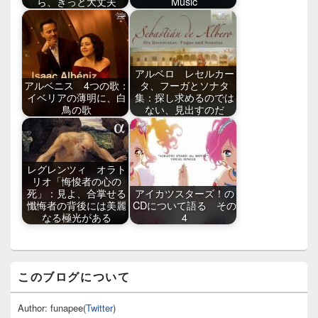
ら、きっと大丈夫
Music
アルベロ レセルカー
アルベニス 4つの歌：
タ、フーガとソナタ
イベリアの薄明に、白
集：探し求めるのでは
鳥の歌
ない、見出すのだ
レグレンツィ オラト
リオ「悔悛者の心の
死」：見よ、合掌せる
アイカツスターズ！の
懺悔者の背後には美麗
CDについて語る その
なる極光がある
4
メ
このブログについて
イ
ン
サ
Author: funapee(
Twitter
)