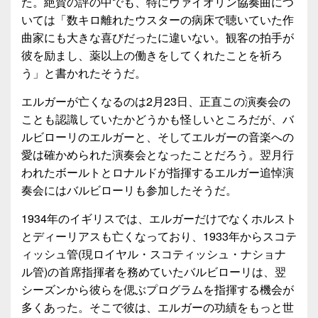
た。絶賛の評の中でも、特にヴァイオリン協奏曲につ
いては「数キロ離れたウスターの病床で聴いていた作
曲家にも大きな喜びだったに違いない。観客の拍手が
彼を励まし、薬以上の働きをしてくれたことを祈ろ
う」と書かれたそうだ。
エルガーが亡くなるのは2月23日、正直この演奏会の
ことも認識していたかどうかも怪しいところだが、バ
ルビローリのエルガーと、そしてエルガーの音楽への
愛は確かめられた演奏会となったことだろう。翌月行
われたボールトとロナルドが指揮するエルガー追悼演
奏会にはバルビローリも参加したそうだ。
1934年のイギリスでは、エルガーだけでなくホルスト
とディーリアスも亡くなっており、1933年からスコテ
ィッシュ管(現ロイヤル・スコティッシュ・ナショナ
ル管)の首席指揮者を務めていたバルビローリは、翌
シーズンから彼らを偲ぶプログラムを指揮する機会が
多くあった。そこで彼は、エルガーの功績をもっと世