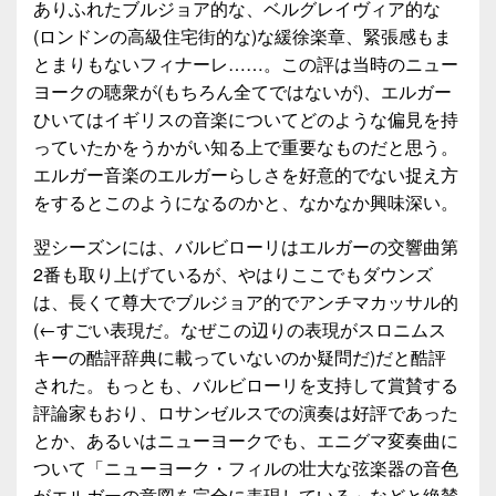
ありふれたブルジョア的な、ベルグレイヴィア的な
(ロンドンの高級住宅街的な)な緩徐楽章、緊張感もま
とまりもないフィナーレ……。この評は当時のニュー
ヨークの聴衆が(もちろん全てではないが)、エルガー
ひいてはイギリスの音楽についてどのような偏見を持
っていたかをうかがい知る上で重要なものだと思う。
エルガー音楽のエルガーらしさを好意的でない捉え方
をするとこのようになるのかと、なかなか興味深い。
翌シーズンには、バルビローリはエルガーの交響曲第
2番も取り上げているが、やはりここでもダウンズ
は、長くて尊大でブルジョア的でアンチマカッサル的
(←すごい表現だ。なぜこの辺りの表現がスロニムス
キーの酷評辞典に載っていないのか疑問だ)だと酷評
された。もっとも、バルビローリを支持して賞賛する
評論家もおり、ロサンゼルスでの演奏は好評であった
とか、あるいはニューヨークでも、エニグマ変奏曲に
ついて「ニューヨーク・フィルの壮大な弦楽器の音色
がエルガーの意図を完全に表現している」などと絶賛