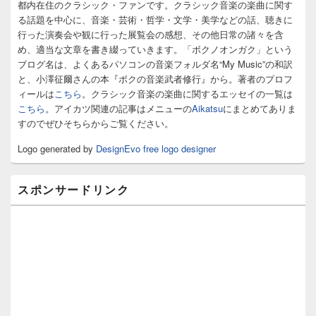
イ
都内在住のクラシック・ファンです。クラシック音楽の楽曲に関す
ド
る話題を中心に、音楽・芸術・哲学・文学・美学などの話、聴きに
バ
行った演奏会や観に行った展覧会の感想、その他日常の諸々を含
ー
め、適当な文章を書き綴っていきます。「ボクノオンガク」という
ウ
ィ
ブログ名は、よくあるパソコンの音楽フォルダ名“My Music”の和訳
ジ
と、小澤征爾さんの本『ボクの音楽武者修行』から。著者のプロフ
ェ
ィールは
こちら
。クラシック音楽の楽曲に関するエッセイの一覧は
ッ
こちら
。アイカツ関連の記事はメニューの
Aikatsu
にまとめてありま
ト
すのでぜひそちらからご覧ください。
エ
リ
Logo generated by
DesignEvo free logo designer
ア
スポンサードリンク