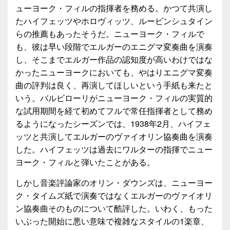
ューヨーク・フィルの指揮者を務める。かつて共演し
たハイフェッツやホロヴィッツ、ルービンシュタイン
らの推薦もあったそうだ。ニューヨーク・フィルで
も、彼は早い段階でエルガーのエニグマ変奏曲を演奏
し、そこまでエルガー作品の認知度が高いわけではな
かったニューヨークにおいても、やはりエニグマ変奏
曲の評判は良く、再演してほしいという手紙も来たと
いう。バルビローリがニューヨーク・フィルの実質的
な試用期間を経て初めてフルで常任指揮者として務め
るようになったシーズンでは、1938年2月、ハイフェ
ッツと共演してエルガーのヴァイオリン協奏曲を演奏
した。ハイフェッツは過去にワルターの指揮でニュー
ヨーク・フィルと弾いたことがある。
しかし音楽評論家のオリン・ダウンズは、ニューヨー
ク・タイムズ紙で演奏ではなくエルガーのヴァイオリ
ン協奏曲そのものについて酷評した。いわく、もった
いぶった開始に悪い意味で複雑なスタイルの1楽章、