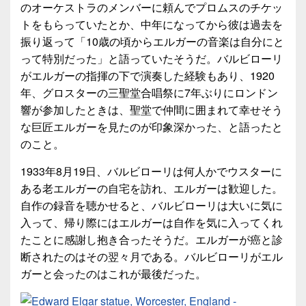
のオーケストラのメンバーに頼んでプロムスのチケッ
トをもらっていたとか、中年になってから彼は過去を
振り返って「10歳の頃からエルガーの音楽は自分にと
って特別だった」と語っていたそうだ。バルビローリ
がエルガーの指揮の下で演奏した経験もあり、1920
年、グロスターの三聖堂合唱祭に7年ぶりにロンドン
響が参加したときは、聖堂で仲間に囲まれて幸せそう
な巨匠エルガーを見たのが印象深かった、と語ったと
のこと。
1933年8月19日、バルビローリは何人かでウスターに
ある老エルガーの自宅を訪れ、エルガーは歓迎した。
自作の録音を聴かせると、バルビローリは大いに気に
入って、帰り際にはエルガーは自作を気に入ってくれ
たことに感謝し抱き合ったそうだ。エルガーが癌と診
断されたのはその翌々月である。バルビローリがエル
ガーと会ったのはこれが最後だった。