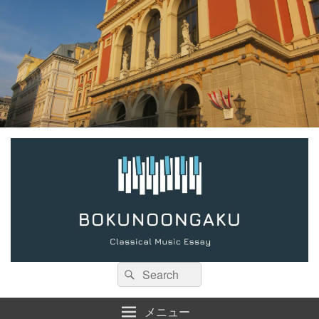
検
検
索:
索
メニュー