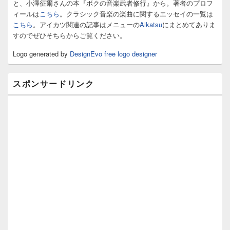
ジ
と、小澤征爾さんの本『ボクの音楽武者修行』から。著者のプロフ
ェ
ィールは
こちら
。クラシック音楽の楽曲に関するエッセイの一覧は
ッ
こちら
。アイカツ関連の記事はメニューの
Aikatsu
にまとめてありま
ト
すのでぜひそちらからご覧ください。
エ
リ
Logo generated by
DesignEvo free logo designer
ア
スポンサードリンク