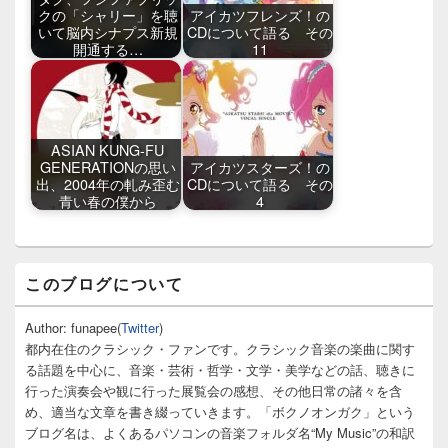
クの「シャリー」を聴
アイカツフレンズ！の
いて脳内シナプス新規
CDについて語る その
開通する…
11
ASIAN KUNG-FU
GENERATIONの思い
アイカツスターズ！の
出、2004年の軋み歪む
CDについて語る その
青い春の僕から
4
メ
このブログについて
イ
ン
サ
Author: funapee(
Twitter
)
イ
都内在住のクラシック・ファンです。クラシック音楽の楽曲に関す
ド
る話題を中心に、音楽・芸術・哲学・文学・美学などの話、聴きに
バ
行った演奏会や観に行った展覧会の感想、その他日常の諸々を含
ー
め、適当な文章を書き綴っていきます。「ボクノオンガク」という
ウ
ィ
ブログ名は、よくあるパソコンの音楽フォルダ名“My Music”の和訳