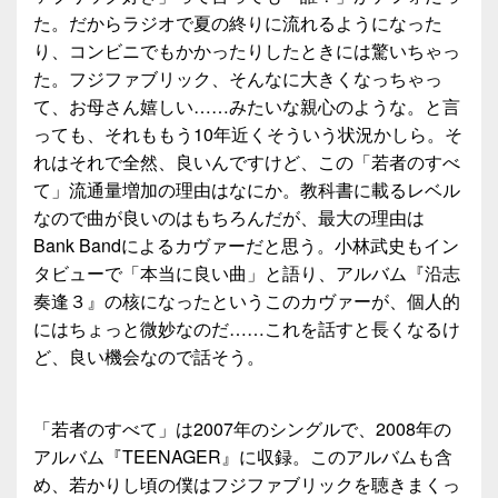
た。だからラジオで夏の終りに流れるようになった
り、コンビニでもかかったりしたときには驚いちゃっ
た。フジファブリック、そんなに大きくなっちゃっ
て、お母さん嬉しい……みたいな親心のような。と言
っても、それももう10年近くそういう状況かしら。そ
れはそれで全然、良いんですけど、この「若者のすべ
て」流通量増加の理由はなにか。教科書に載るレベル
なので曲が良いのはもちろんだが、最大の理由は
Bank Bandによるカヴァーだと思う。小林武史もイン
タビューで「本当に良い曲」と語り、アルバム『沿志
奏逢３』の核になったというこのカヴァーが、個人的
にはちょっと微妙なのだ……これを話すと長くなるけ
ど、良い機会なので話そう。
「若者のすべて」は2007年のシングルで、2008年の
アルバム『TEENAGER』に収録。このアルバムも含
め、若かりし頃の僕はフジファブリックを聴きまくっ