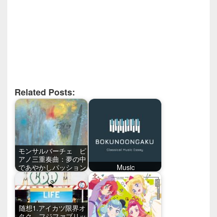
Related Posts:
モンサルバーチェ ピ
アノ三重奏曲：夢の中
であやかしパッション
Music
随想1.アイカツ限界オ
タク、フジファブリッ