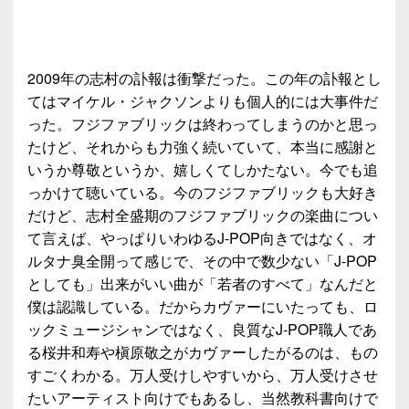
2009年の志村の訃報は衝撃だった。この年の訃報とし
てはマイケル・ジャクソンよりも個人的には大事件だ
った。フジファブリックは終わってしまうのかと思っ
たけど、それからも力強く続いていて、本当に感謝と
いうか尊敬というか、嬉しくてしかたない。今でも追
っかけて聴いている。今のフジファブリックも大好き
だけど、志村全盛期のフジファブリックの楽曲につい
て言えば、やっぱりいわゆるJ-POP向きではなく、オ
ルタナ臭全開って感じで、その中で数少ない「J-POP
としても」出来がいい曲が「若者のすべて」なんだと
僕は認識している。だからカヴァーにいたっても、ロ
ックミュージシャンではなく、良質なJ-POP職人であ
る桜井和寿や槇原敬之がカヴァーしたがるのは、もの
すごくわかる。万人受けしやすいから、万人受けさせ
たいアーティスト向けでもあるし、当然教科書向けで