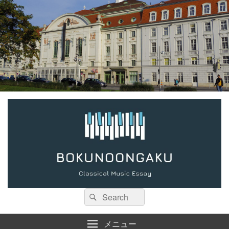
検
検
索:
索
メニュー