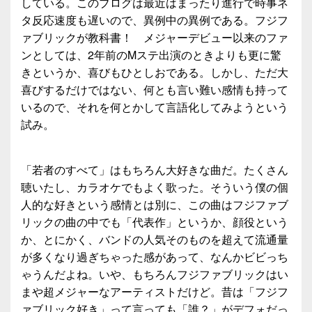
している。このブログは最近はまったり進行で時事ネ
タ反応速度も遅いので、異例中の異例である。フジフ
ァブリックが教科書！ メジャーデビュー以来のファ
ンとしては、2年前のMステ出演のときよりも更に驚
きというか、喜びもひとしおである。しかし、ただ大
喜びするだけではない、何とも言い難い感情も持って
いるので、それを何とかして言語化してみようという
試み。
「若者のすべて」はもちろん大好きな曲だ。たくさん
聴いたし、カラオケでもよく歌った。そういう僕の個
人的な好きという感情とは別に、この曲はフジファブ
リックの曲の中でも「代表作」というか、顔役という
か、とにかく、バンドの人気そのものを超えて流通量
が多くなり過ぎちゃった感があって、なんかビビっち
ゃうんだよね。いや、もちろんフジファブリックはい
まや超メジャーなアーティストだけど。昔は「フジフ
ァブリック好き」って言っても「誰？」がデフォだっ