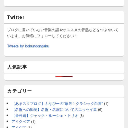
Twitter
ブログに書いていない音楽の話やオススメの音盤などをつぶやいて
います。お気軽にフォローしてください！
Tweets by bokunoongaku
人気記事
カテゴリー
【あまスタブログ】ふなぴーの“厳選！クラシック白書”
(1)
【名盤への勧誘】名盤・名演についてのエッセイ集
(6)
【番外編】ジャック・ルーシェ・トリオ
(8)
アイクベア
(1)
アイヴズ
(1)