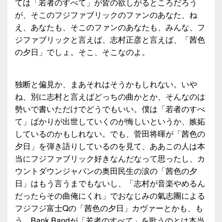
ては「若者のすべて」が皆の欲しがるところだろう
が、そこのフジファブリックのファンのあなた、ね
え、あなたも、そこのファンのあなたも、みんな、フ
ジファブリックと言えば、志村正彦と言えば、「茜色
の夕日」でしょ。そこ、そこなのよ。
独断と偏見か、まあそれはそうかもしれない。いや
ね、別に志村と言えばどっちの曲かとか、そんなのは
勢いで書いただけでどうでもいい。僕は「若者のすべ
て」ばかりが出世していくのが悔しいというか、嫉妬
しているのかもしれない。でも、菅田将暉が「茜色の
夕日」を弾き語りしているのを見て、ああこの人は本
当にフジファブリック好きなんだなって思ったし、カ
ウントダウンジャパンの奥田民生の涙の「茜色の夕
日」はもう言うまでもないし、「志村が音楽やめるん
だったらその曲俺にくれ」でおなじみの氣志團による
フジフジ富士Qの「茜色の夕日」カヴァーとかも、も
う、Bank Bandが「若者のすべて」を歌うのとは本当