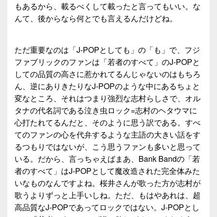
もあるから、載るべくして載ったと言ってもいい。な
んて、後からなら何とでも言えるんだけどね。
ただ重要なのは「J-POPとしても」の「も」で、フジ
ファブリックのファンは「若者のすべて」のJ-POPと
しての品質の高さに惹かれてるんじゃないのはもちろ
ん、逆にありきたりなJ-POPのような中にあるちょと
変なところ、それはつまり強烈な志村らしさで、オル
タナの代名詞である泣き虫ロック=志村のヘタウマに
心打たれてるんだと、そのように思う訳である。すべ
てのファンの心を代弁するような主語の大きい話をす
るつもりではないが、こう思うファンも多いと思って
いる。だから、言っちゃえばまあ、Bank Bandの「若
者のすべて」はJ-POPとして魔改造された完全体みた
いなものなんですよね。桜井さんが歌った方が志村が
歌うよりずっと上手いしね。ただ、もはやあれは、超
高品質なJ-POPであってロックではない。J-POPとし