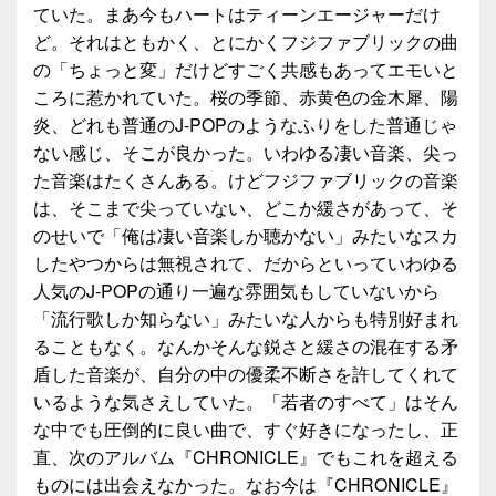
ていた。まあ今もハートはティーンエージャーだけ
ど。それはともかく、とにかくフジファブリックの曲
の「ちょっと変」だけどすごく共感もあってエモいと
ころに惹かれていた。桜の季節、赤黄色の金木犀、陽
炎、どれも普通のJ-POPのようなふりをした普通じゃ
ない感じ、そこが良かった。いわゆる凄い音楽、尖っ
た音楽はたくさんある。けどフジファブリックの音楽
は、そこまで尖っていない、どこか緩さがあって、そ
のせいで「俺は凄い音楽しか聴かない」みたいなスカ
したやつからは無視されて、だからといっていわゆる
人気のJ-POPの通り一遍な雰囲気もしていないから
「流行歌しか知らない」みたいな人からも特別好まれ
ることもなく。なんかそんな鋭さと緩さの混在する矛
盾した音楽が、自分の中の優柔不断さを許してくれて
いるような気さえしていた。「若者のすべて」はそん
な中でも圧倒的に良い曲で、すぐ好きになったし、正
直、次のアルバム『CHRONICLE』でもこれを超える
ものには出会えなかった。なお今は『CHRONICLE』