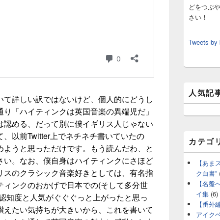
どをつぶ
さい！
Tweets by
人気記
いて詳しい訳ではないけど、個人的にどうし
通り「ハイティンクは英国音楽の異端児だ」
は認める、だって別に僕イギリス人じゃない
以前Twitter上でネチネチ書いていたの
カテゴ
めようと思っただけです。もう読んだわ、と
さい。なお、僕自身はハイティンクにさほど
【あま
リスのクラシック音楽好きとしては、有名指
ク白書”
【名盤
ティンクのおかげで日本での(そして多分世
イ集
(6)
の認知度と人気がぐぐぐっと上がったと思っ
【番外
讃えたい気持ちが大きいから、これを書いて
アイク