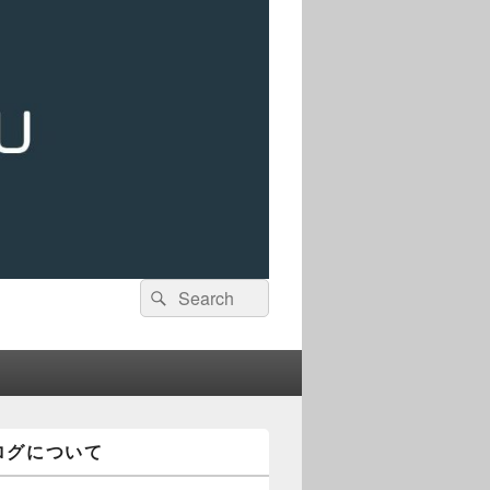
検
検
索:
索
ログについて