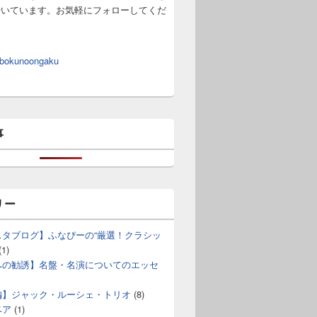
やいています。お気軽にフォローしてくだ
 bokunoongaku
事
リー
スタブログ】ふなぴーの“厳選！クラシッ
(1)
への勧誘】名盤・名演についてのエッセ
編】ジャック・ルーシェ・トリオ
(8)
ベア
(1)