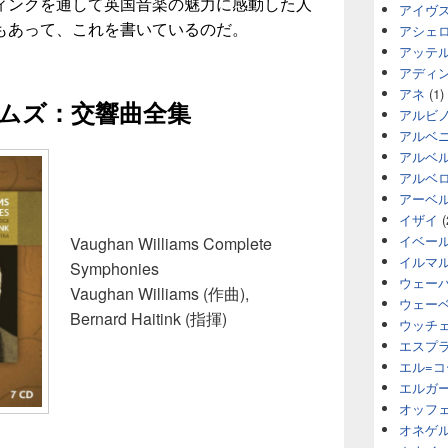
ィンクを通して英国音楽の魅力に感動した人
アイヴ
もあって、これを書いているのだ。
アシェ
アッテ
アディ
アネ
(1)
ムズ：交響曲全集
アルビ
アルベ
アルベ
アルベ
アーベ
イザイ
(
イベー
Vaughan Williams Complete
イルマ
Symphonies
ウェー
Vaughan Williams (作曲),
ウェー
Bernard Haitink (指揮)
ウッチ
エスプ
エル=
エルガ
オッフ
オネゲ