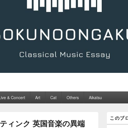
Live & Concert
Art
Cat
Others
Aikatsu
メ
このブ
イ
ティンク 英国音楽の異端
ン