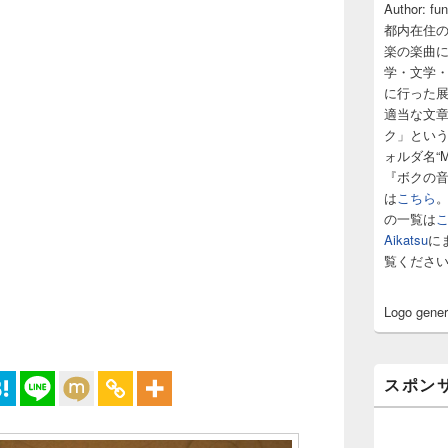
サ
Author: fu
イ
都内在住
ド
楽の楽曲
バ
学・文学
ー
に行った
ウ
ィ
適当な文
ジ
ク」とい
ェ
ォルダ名“M
ッ
『ボクの
ト
は
こちら
エ
の一覧は
リ
ア
Aikatsu
に
覧くださ
Logo gene
スポン