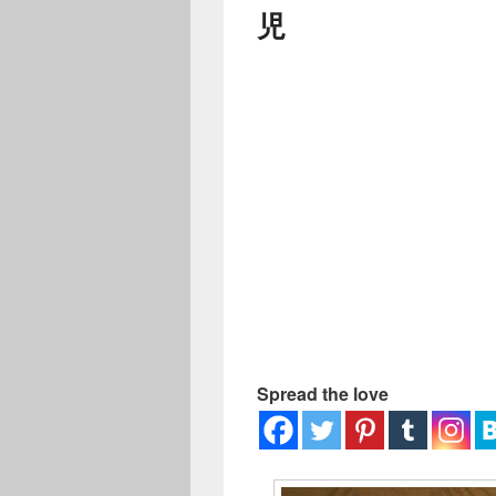
ー
児
Spread the love