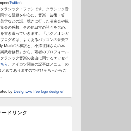
napee(
Twitter
)
のクラシック・ファンです。クラシック音
に関する話題を中心に、音楽・芸術・哲
・美学などの話、聴きに行った演奏会や観
展覧会の感想、その他日常の諸々を含め、
章を書き綴っていきます。「ボクノオンガ
うブログ名は、よくあるパソコンの音楽フ
y Music”の和訳と、小澤征爾さんの本
音楽武者修行』から。著者のプロフィール
。クラシック音楽の楽曲に関するエッセイ
こちら
。アイカツ関連の記事はメニューの
まとめてありますのでぜひそちらからご
い。
rated by
DesignEvo free logo designer
サードリンク