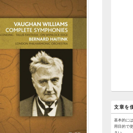
文章を
基本的に
用目的で
さい。