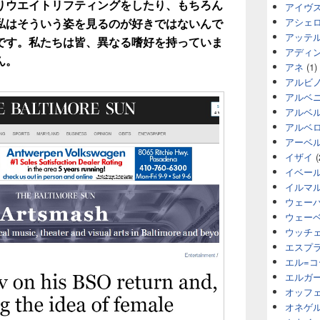
りウエイトリフティングをしたり、もちろん
アイヴ
アシェ
私はそういう姿を見るのが好きではないんで
アッテ
です。私たちは皆、異なる嗜好を持っていま
アディ
ん。
アネ
(1)
アルビ
アルベ
アルベ
アルベ
アーベ
イザイ
(
イベー
イルマ
ウェー
ウェー
ウッチ
エスプ
エル=
エルガ
オッフ
オネゲ