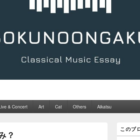
Live & Concert
Art
Cat
Others
Aikatsu
メ
このブ
イ
み？
ン