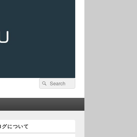
検
検
索:
索
ログについて