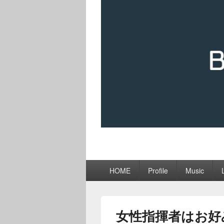
メ
HOME
Profile
Music
イ
ン
メ
ニ
女性指揮者はお好
ュ