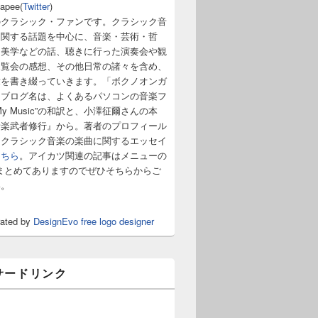
napee(
Twitter
)
のクラシック・ファンです。クラシック音
に関する話題を中心に、音楽・芸術・哲
・美学などの話、聴きに行った演奏会や観
展覧会の感想、その他日常の諸々を含め、
章を書き綴っていきます。「ボクノオンガ
うブログ名は、よくあるパソコンの音楽フ
y Music”の和訳と、小澤征爾さんの本
音楽武者修行』から。著者のプロフィール
。クラシック音楽の楽曲に関するエッセイ
こちら
。アイカツ関連の記事はメニューの
まとめてありますのでぜひそちらからご
い。
rated by
DesignEvo free logo designer
サードリンク