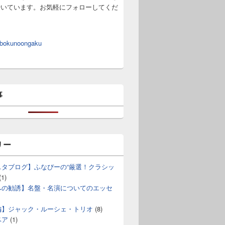
やいています。お気軽にフォローしてくだ
 bokunoongaku
事
リー
スタブログ】ふなぴーの“厳選！クラシッ
(1)
への勧誘】名盤・名演についてのエッセ
編】ジャック・ルーシェ・トリオ
(8)
ベア
(1)