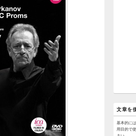
文章を
基本的に
用目的で
さい。