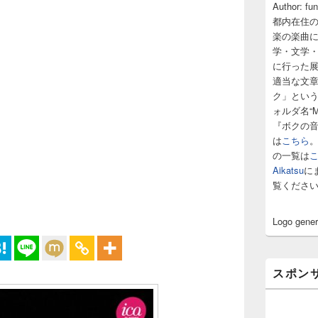
サ
Author: fu
イ
都内在住
ド
楽の楽曲
バ
学・文学
ー
に行った
ウ
ィ
適当な文
ジ
ク」とい
ェ
ォルダ名“M
ッ
『ボクの
ト
は
こちら
エ
の一覧は
リ
ア
Aikatsu
に
覧くださ
Logo gene
スポン