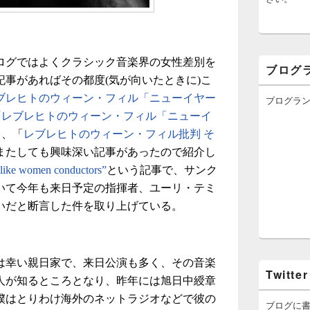
ログではよくクラシック音楽界の女性差別を
ブログ
事があればその都度(気が向いたときに)こ
ブレヒトのウィーン・フィル「ニューイヤー
ブログラ
「
レブレヒトのウィーン・フィル「ニューイ
」、「
レブレヒトのウィーン・フィル批判 そ
またしても興味深い記事があったので紹介し
 like women conductors”
という記事で、サンク
いて今年も来日予定の指揮者、ユーリ・テミ
いだと断言した件を取り上げている。
は幸い親日家で、来日公演も多く、その音楽
Twitter
人が知るところとなり、昨年には旭日中綬章
僕はとりわけ海外のネットラジオなどで彼の
ブログに