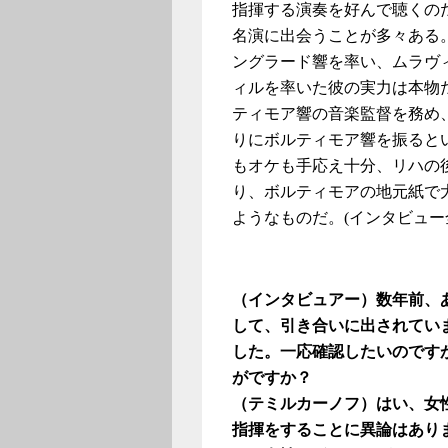
指揮する演奏を好んで聴くの
名演に出会うことが多々ある
ングラード響を率い、ムラヴ
ィルを率いた彼の実力は本物だと
ティモア響の音楽監督を務め
りにボルティモア響を振ると
もオケも手応え十分、リハの
り、ボルティモアの地元紙で
ようなものだ。(インタビュー
（インタビュアー）数年前、
して、引き合いに出されてい
した。一応確認したいのです
がですか？
（テミルカーノフ）はい、女
指揮をすることに異論はあり