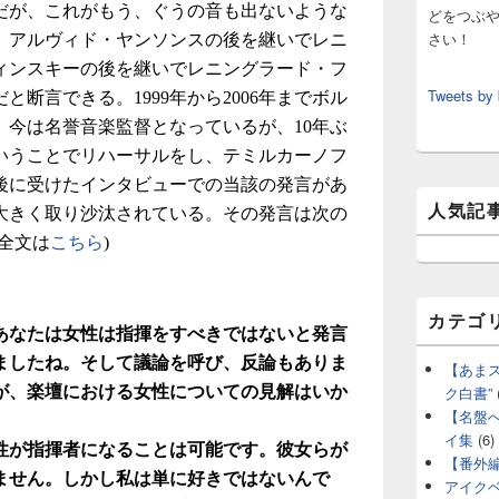
だが、これがもう、ぐうの音も出ないような
どをつぶ
さい！
。アルヴィド・ヤンソンスの後を継いでレニ
ィンスキーの後を継いでレニングラード・フ
Tweets by
断言できる。1999年から2006年までボル
、今は名誉音楽監督となっているが、10年ぶ
いうことでリハーサルをし、テミルカーノフ
後に受けたインタビューでの当該の発言があ
人気記
大きく取り沙汰されている。その発言は次の
全文は
こちら
)
カテゴ
あなたは女性は指揮をすべきではないと発言
ましたね。そして議論を呼び、反論もありま
【あま
ク白書”
が、楽壇における女性についての見解はいか
【名盤
イ集
(6)
性が指揮者になることは可能です。彼女らが
【番外
ません。しかし私は単に好きではないんで
アイク