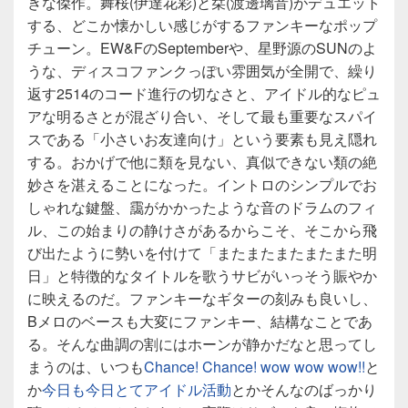
きな傑作。舞桜(伊達花彩)と栞(渡邊璃音)がデュエット
する、どこか懐かしい感じがするファンキーなポップ
チューン。EW&FのSeptemberや、星野源のSUNのよ
うな、ディスコファンクっぽい雰囲気が全開で、繰り
返す2514のコード進行の切なさと、アイドル的なピュ
アな明るさとが混ざり合い、そして最も重要なスパイ
スである「小さいお友達向け」という要素も見え隠れ
する。おかげで他に類を見ない、真似できない類の絶
妙さを湛えることになった。イントロのシンプルでお
しゃれな鍵盤、靄がかかったような音のドラムのフィ
ル、この始まりの静けさがあるからこそ、そこから飛
び出たように勢いを付けて「またまたまたまたまた明
日」と特徴的なタイトルを歌うサビがいっそう賑やか
に映えるのだ。ファンキーなギターの刻みも良いし、
Bメロのベースも大変にファンキー、結構なことであ
る。そんな曲調の割にはホーンが静かだなと思ってし
まうのは、いつも
Chance! Chance! wow wow wow!!
と
か
今日も今日とてアイドル活動
とかそんなのばっかり