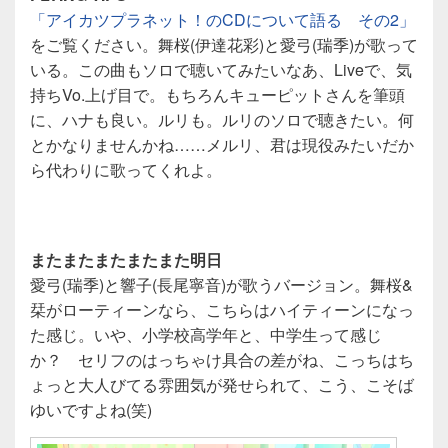
「アイカツプラネット！のCDについて語る その2」
をご覧ください。舞桜(伊達花彩)と愛弓(瑞季)が歌って
いる。この曲もソロで聴いてみたいなあ、Liveで、気
持ちVo.上げ目で。もちろんキューピットさんを筆頭
に、ハナも良い。ルリも。ルリのソロで聴きたい。何
とかなりませんかね……メルリ、君は現役みたいだか
ら代わりに歌ってくれよ。
またまたまたまたまた明日
愛弓(瑞季)と響子(長尾寧音)が歌うバージョン。舞桜&
栞がローティーンなら、こちらはハイティーンになっ
た感じ。いや、小学校高学年と、中学生って感じ
か？ セリフのはっちゃけ具合の差がね、こっちはち
ょっと大人びてる雰囲気が発せられて、こう、こそば
ゆいですよね(笑)