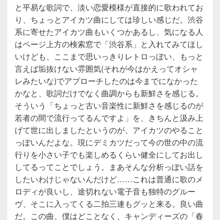
と平易な歌詞で、淡い恋愛模様が直接的に歌われてお
り、ちょっとアイカツ曲にしては珍しい感じだ。渋谷
系に寄せたアイカツ曲もいくつかあるし、気になる人
はページ上方の検索窓で「渋谷系」と入れてみてほし
いけども、ここまで思いっきりレトロっぽい、もっと
言えば垢抜けない雰囲気(それが今はかえってオシャ
レみたいな)でアプローチしたのは今までになかった
かなと、歌詞だけでなく曲調からも新鮮さを感じる。
そういう「ちょっと古い音楽性に新鮮さを感じるのが
若者の間で流行ってるんですよ」を、きちんと汲み上
げて世に出しましたというのが、アイカツのやること
っぽいんだよな。現にデミカツだって今の世の中の流
行りを小さい子でも楽しめるくらい健全にしてお出し
してるってことでしょう。まあそんな分析っぽい話を
したいわけじゃないんだけど……これは普通に歌のメ
ロディが良いし、途切れない電子音も独特のグルー
ヴ、そこに入ってくる二拍三連もグッと来る。良い曲
だ。この曲、僕はどことなく、キャンディーズの「春