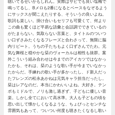
聴いてるせいかもしれん。実際はサビでも良い塩梅で
鳴ってるし、Bメロも2番になるとベースをなぞるよう
にサックスが聞こえたりする、そういうの良いよね。
歌詞も楽しい。掛け合いもセリフも可愛くて、何より
この曲も驚くほど平易な語彙と会話調でできているの
がたまらない。気取らない言葉と、タイトルのついつ
い口ずさみたくなるフレーズと合わさって、無限に脳
内リピート。うちの子たちもよく口ずさんでたわ。元
気な舞桜と穏やかな栞のヴォーカルは相性も抜群。案
外こういう組み合わせは今までのアイカツではなかっ
たかも、それは、栞のような歌い手が今までいなかっ
たからだ。手練れの歌い手が多かったし、ド新人だっ
たフレンズの松永あかねは元気キャラ担当だったし。
栞はレアなのだ。本当にかわいいよね。大好き。テン
ポもミドルで、ノリも激し過ぎず、子どもに優しい音
楽。しかし全てにおいて高水準。大人も子どもの頃を
思い出して懐かしくなるような、ちょびっとセンチな
雰囲気もあって、ついつい何度も聴きたくなるし歌い