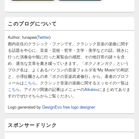
メ
このブログについて
イ
ン
サ
Author: funapee(
Twitter
)
イ
都内在住のクラシック・ファンです。クラシック音楽の楽曲に関す
ド
る話題を中心に、音楽・芸術・哲学・文学・美学などの話、聴きに
バ
行った演奏会や観に行った展覧会の感想、その他日常の諸々を含
ー
め、適当な文章を書き綴っていきます。「ボクノオンガク」という
ウ
ィ
ブログ名は、よくあるパソコンの音楽フォルダ名“My Music”の和訳
ジ
と、小澤征爾さんの本『ボクの音楽武者修行』から。著者のプロフ
ェ
ィールは
こちら
。クラシック音楽の楽曲に関するエッセイの一覧は
ッ
こちら
。アイカツ関連の記事はメニューの
Aikatsu
にまとめてありま
ト
すのでぜひそちらからご覧ください。
エ
リ
Logo generated by
DesignEvo free logo designer
ア
スポンサードリンク