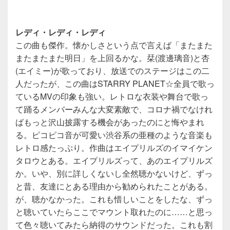
レディ・レディ・レディ
この曲も傑作。懐かしさという点で言えば「またまた
またまたまた明日」を上回るかな。栞(渡邊璃音)と杏
(エイミー)が歌っており、放送でのステージはこの二
人だったが、この曲はSTARRY PLANET☆全員で歌っ
ているMVの印象も強い。レトロな衣装や舞台で歌っ
て踊るメンバーみんな大変素敵で、コロナ禍でなけれ
ばもっと沢山披露する機会があったのにと悔やまれ
る。ピコピコ音が可愛い渋谷系の亜種のような音楽も
レトロ感たっぷり。作曲はエイプリルズのイマイケン
タロウとある。エイプリルズって、あのエイプリルズ
か。いや、別に詳しくないし全然聴かないけど、ずっ
と昔、友達にとある理由から勧められたことがある。
が、聴かなかった。これも惜しいことをしたな、ずっ
と聴いていたらここでマウント取れたのに……と思っ
て色々聴いてみたら納得のサウンドだった。これも割