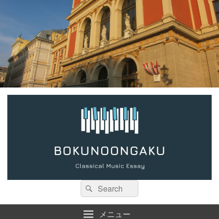
検
検
索:
索
メニュー