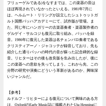
フリューゲルである)をなすまでは、この楽器の音は
ほぼ再現されていなかったといえる。1981年7月に
は、ヘルムート・リリングが設立したシュトゥットガ
ルト国際バッハアカデミーにて、試作版が登場。ま
た、同じ年にハンガリーの古楽器奏者・楽器製作者の
ゲルゲイ・サルコジも復元に取り組み、バッハを録
音。1986年に復元した楽器は名チェンバロ奏者である
クリスティアーノ・ジャコッテが録音しており、先も
紹介した通りバッハの時代の音が蘇った記念碑的な録
音。リヒターはその後も改良版を生み出したが、後に
この楽器への意欲を失ってしまう。これから先、この
分野の研究や演奏にどういう革新があるのか、興味深
いジャンルだ。
【参考】
ルドルフ・リヒターによる復元について興味のある方
は、OxfordのEarly Music誌に掲載されたUta Henningに