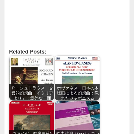
Related Posts:
Ｒ・シュトラウス 交
ホヴァネス 日本の木
響的幻想曲「イタリア
版画による幻想曲：隠
より」：意外な一面
れたジャポニズム
ヴァイゼ 交響曲第5
鈴木雅明 バッハ・コレ