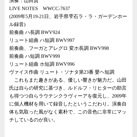
演奏：山田貢
LIVE NOTES WWCC-7637
(2009年5月19-21日、岩手県雫石ラ・ラ・ガーデンホー
ル録音)
前奏曲 ハ長調 BWV924
リュート組曲 ハ短調 BWV997
前奏曲、フーガとアレグロ 変ホ長調 BWV998
前奏曲 ハ短調 BWV999
リュート組曲 ホ短調 BWV996
ヴァイス作曲 リュート・ソナタ第23番 嬰ヘ短調
これもまた趣きがある、優しい響きが魅力だ。山田
氏は自らの研究に基づき、ルドルフ・リヒターの助言
も得つつ自らラウテンクラヴィーアを復元し、2009年
に個人機材を用いて録音したというこだわり。演奏自
体も気取った風がなく素朴で、この音色に非常にマッ
チしているのが良い。