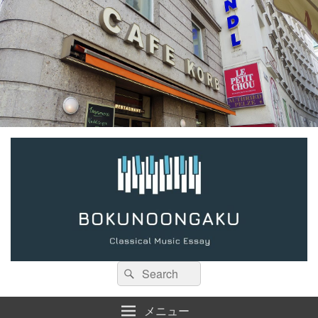
検
検
索:
索
メニュー