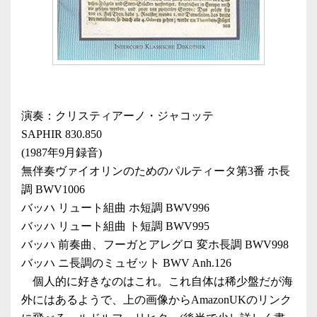
演奏：クリスティアーノ・ジャコッテ
SAPHIR 830.850
(1987年9月録音)
無伴奏ヴァイオリンのためのパルティータ第3番 ホ長
調 BWV1006
バッハ リュート組曲 ホ短調 BWV996
バッハ リュート組曲 ト短調 BWV995
バッハ 前奏曲、フーガとアレグロ 変ホ長調 BWV998
バッハ ニ長調のミュゼット BWV Anh.126
個人的に好きなのはこれ。これ自体は稀少盤だが海
外にはあるようで、上の画像からAmazonUKのリンク