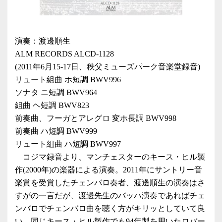
演奏：渡邊順生
ALM RECORDS ALCD-1128
(2011年6月15-17日、秩父ミューズパーク音楽堂録音)
リュート組曲 ホ短調 BWV996
ソナタ ニ短調 BWV964
組曲 ヘ短調 BWV823
前奏曲、フーガとアレグロ 変ホ長調 BWV998
前奏曲 ハ短調 BWV999
リュート組曲 ハ短調 BWV997
コジマ録音より、マンチェスターのキース・ヒル製
作(2000年)の楽器による演奏。2011年にサントリー音
楽賞を受賞したチェンバロ奏者、渡邊順生の演奏はさ
すがの一言だが、渡邊先生のバッハ演奏であればチェ
ンバロでチェンバロ曲を聴く方がキリッとしていて良
い。同じキース・ヒル製作でも94年製を用いたロバー