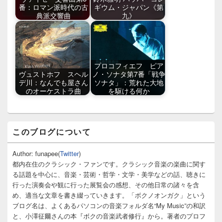
番：ロマン派時代の古
ギウム・ジャパン《第
典派交響曲
九》
プロコフィエフ ピア
ヴュストホフ スヘル
ノ・ソナタ第7番「戦争
デ川：なんでも屋さん
ソナタ」：荒れた大地
のオーケストラ曲
を駆ける何か
メ
このブログについて
イ
ン
サ
Author: funapee(
Twitter
)
イ
都内在住のクラシック・ファンです。クラシック音楽の楽曲に関す
ド
る話題を中心に、音楽・芸術・哲学・文学・美学などの話、聴きに
バ
行った演奏会や観に行った展覧会の感想、その他日常の諸々を含
ー
め、適当な文章を書き綴っていきます。「ボクノオンガク」という
ウ
ィ
ブログ名は、よくあるパソコンの音楽フォルダ名“My Music”の和訳
ジ
と、小澤征爾さんの本『ボクの音楽武者修行』から。著者のプロフ