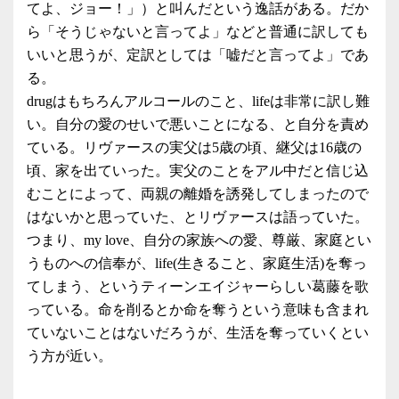
てよ、ジョー！」）と叫んだという逸話がある。だか
ら「そうじゃないと言ってよ」などと普通に訳しても
いいと思うが、定訳としては「嘘だと言ってよ」であ
る。
drugはもちろんアルコールのこと、lifeは非常に訳し難
い。自分の愛のせいで悪いことになる、と自分を責め
ている。リヴァースの実父は5歳の頃、継父は16歳の
頃、家を出ていった。実父のことをアル中だと信じ込
むことによって、両親の離婚を誘発してしまったので
はないかと思っていた、とリヴァースは語っていた。
つまり、my love、自分の家族への愛、尊厳、家庭とい
うものへの信奉が、life(生きること、家庭生活)を奪っ
てしまう、というティーンエイジャーらしい葛藤を歌
っている。命を削るとか命を奪うという意味も含まれ
ていないことはないだろうが、生活を奪っていくとい
う方が近い。