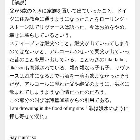
【解説】
父が5歳のときに家族を置いて出ていったこと、ドイ
ツに住み教会に通うようになったことをローリング・
ストーン誌でリヴァースは語った。今はお酒をやめ、
幸せに暮らしているという。
スティーブンは継父のこと。継父が出ていってしまう
のではないかと、アルコールのせいで実父が出ていっ
た昔のことを思い出している。ことわざのLike father,
like sonも意識されている。親が親なら子も子、リヴァ
ースは21才になるまでお酒を一滴も飲まなかったそう
だが、アルコールに溺れた父や継父のように、洪水に
飲まれてしまうような心情だったのだろう。
この部分の叫びは詩篇38章からの引用である。
I am drowning in the flood of my sins「罪は洪水のように
押し寄せて溺れ」
Say it ain’t so