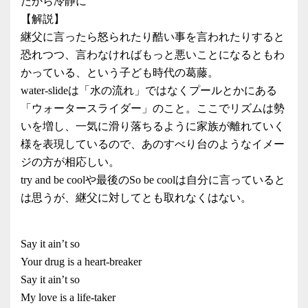
だから冷静に
【解説】
継父に言ったら怒られたり酷い事を言われたりすると
恐れつつ、言わなければもっと悪いことになるともわ
かっている、という子ども時代の葛藤。
water-slideは「水の流れ」ではなくプールとかにある
「ウォータースライダー」のこと。ここでリズムは勢
いを増し、一気に滑り落ちるように家族が離れていく
様を表現しているので、あのすべり台のようなイメー
ジの方が相応しい。
try and be coolや最後のSo be coolは自分に言っていると
は思うが、継父に対してとも取れなくはない。
Say it ain’t so
Your drug is a heart-breaker
Say it ain’t so
My love is a life-taker