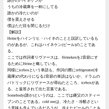
誰かのハイネケンが
うちの冷蔵庫を一杯にしてる
誰かの冷たいのが
僕を震えさせる
僕はただ目を閉じるだけ
【解説】
Heineをハインリヒ・ハイネのことと誤訳しているも
のがあるが、これはハイネケン(ビール)のことであ
る。
ここでは作詞者リヴァースは、Heinekenを2音節にす
るためにHeineと略している。
同様にiceboxという単語も、作詞の際にrefrigerator(冷
蔵庫)の代わりになる2音節の単語はないか、ドラムの
パトリックにリヴァースが尋ねたところ、iceboxがあ
る、と返答されて出た言葉である。
Somebody(誰か)というのは、ここでは継父のスティー
ブンのことである。cold oneは、冷たさ・冷酷さとい
う意味も含んでいるだろうが、冷えたビールのことを