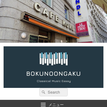
検
検
索:
索
メニュー