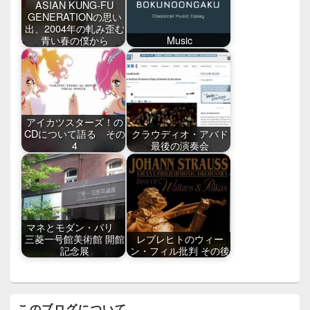
ASIAN KUNG-FU
GENERATIONの思い
出、2004年の軋み歪む
青い春の僕から
Music
アイカツスターズ！の
CDについて語る その
クラウディオ・アバド
4
最後の演奏会
マネとモダン・パリ
三菱一号館美術館 開館
レブレヒトのウィー
記念展
ン・フィル批判 その後
メ
このブログについて