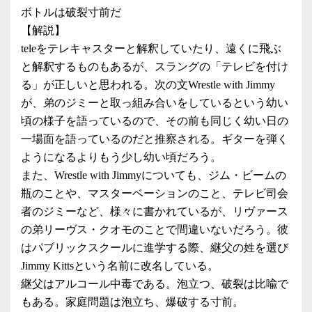
ボトルは破裂寸前だ
【解説】
teleをテレキャスターと解釈していたり、遠くに飛ぶ
と解釈するものもあるが、スラングの「テレビを付け
る」が正しいと思われる。次の文Wrestle with Jimmy
が、弟のジミーと取っ組み合いをしているという幼い
頃の様子を語っているので、その前も同じく幼い日の
一場面を語っているのだと推察される。ギターを弾く
ようになるよりもう少し幼い頃だろう。
また、Wrestle with Jimmyについても、ジム・ビームの
瓶のことや、マスターベーションのこと、テレビ司会
者のジミーなど、様々に書かれているが、リヴァース
の弟リーヴス・クオモのことで間違いないだろう。彼
はパブリックスクールに進学する際、継父の姓を選び
Jimmy Kittsという名前に改名している。
継父はアルコール中毒である。泡立つ、破裂は比喩で
もある。家庭問題は泡立ち、爆破する寸前。