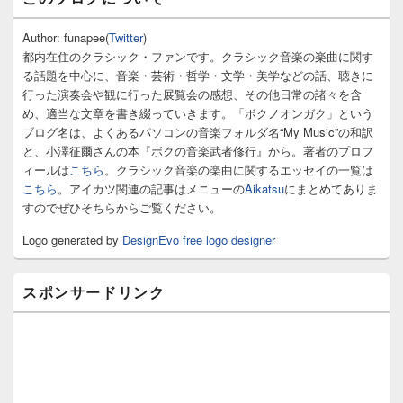
イ
ン
サ
Author: funapee(
Twitter
)
イ
都内在住のクラシック・ファンです。クラシック音楽の楽曲に関す
ド
る話題を中心に、音楽・芸術・哲学・文学・美学などの話、聴きに
バ
行った演奏会や観に行った展覧会の感想、その他日常の諸々を含
ー
め、適当な文章を書き綴っていきます。「ボクノオンガク」という
ウ
ィ
ブログ名は、よくあるパソコンの音楽フォルダ名“My Music”の和訳
ジ
と、小澤征爾さんの本『ボクの音楽武者修行』から。著者のプロフ
ェ
ィールは
こちら
。クラシック音楽の楽曲に関するエッセイの一覧は
ッ
こちら
。アイカツ関連の記事はメニューの
Aikatsu
にまとめてありま
ト
すのでぜひそちらからご覧ください。
エ
リ
Logo generated by
DesignEvo free logo designer
ア
スポンサードリンク