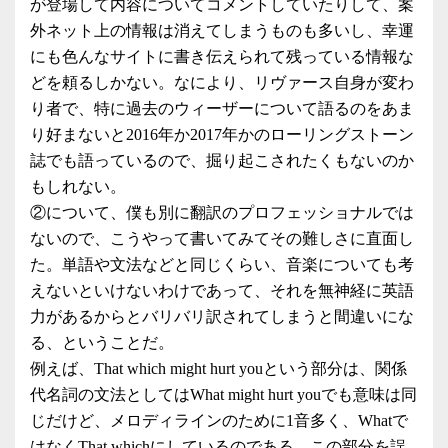
が登場して内容についてコメントしていたりして、案
外ネット上の情報は消えてしまうものも多いし、幸運
にも色んなサイトに書き伝えられて残っている情報な
どを頼るしかない。なにより、リヴァース自身が変わ
り者で、特に過去のウィーザーについて語るのをあま
り好まないと2016年か2017年かのローリングストーン
誌でも語っているので、掘り起こされたくもないのか
もしれない。
②について、僕も別に翻訳のプロフェッショナルでは
ないので、こうやって書いてみてその難しさに直面し
た。単語や文法などと同じくらい、音楽についても考
えないといけないわけであって、それを無神経に英語
力があるからとバリバリ訳されてしまうと間違いにな
る、ということだ。
例えば、That which might hurt youという部分は、関係
代名詞の文法としてはWhat might hurt youでも意味は同
じだけど、メロディラインのために1音多く、Whatで
はなくThat whichにしているのである。この部分を誤