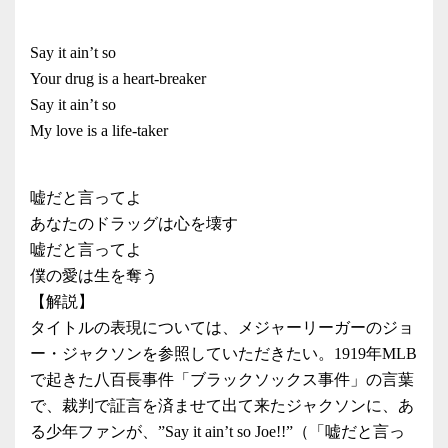
Say it ain’t so
Your drug is a heart-breaker
Say it ain’t so
My love is a life-taker
嘘だと言ってよ
あなたのドラッグは心を壊す
嘘だと言ってよ
僕の愛は生を奪う
【解説】
タイトルの表現については、メジャーリーガーのジョ
ー・ジャクソンを参照していただきたい。1919年MLB
で起きた八百長事件「ブラックソックス事件」の言葉
で、裁判で証言を済ませて出て来たジャクソンに、あ
る少年ファンが、”Say it ain’t so Joe!!”（「嘘だと言っ